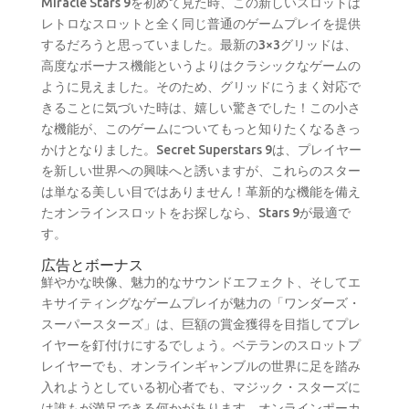
Miracle Stars 9を初めて見た時、この新しいスロットは
レトロなスロットと全く同じ普通のゲームプレイを提供
するだろうと思っていました。最新の3×3グリッドは、
高度なボーナス機能というよりはクラシックなゲームの
ように見えました。そのため、グリッドにうまく対応で
きることに気づいた時は、嬉しい驚きでした！この小さ
な機能が、このゲームについてもっと知りたくなるきっ
かけとなりました。Secret Superstars 9は、プレイヤー
を新しい世界への興味へと誘いますが、これらのスター
は単なる美しい目ではありません！革新的な機能を備え
たオンラインスロットをお探しなら、Stars 9が最適で
す。
広告とボーナス
鮮やかな映像、魅力的なサウンドエフェクト、そしてエ
キサイティングなゲームプレイが魅力の「ワンダーズ・
スーパースターズ」は、巨額の賞金獲得を目指してプレ
イヤーを釘付けにするでしょう。ベテランのスロットプ
レイヤーでも、オンラインギャンブルの世界に足を踏み
入れようとしている初心者でも、マジック・スターズに
は誰もが満足できる何かがあります。オンラインポーカ