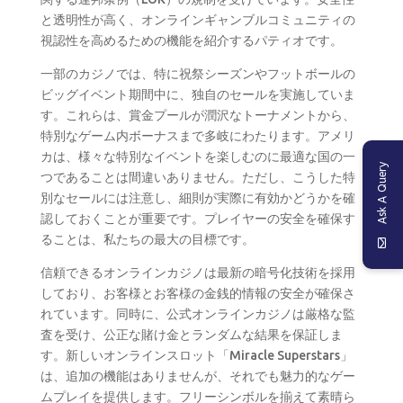
と透明性が高く、オンラインギャンブルコミュニティの
視認性を高めるための機能を紹介するパティオです。
一部のカジノでは、特に祝祭シーズンやフットボールの
ビッグイベント期間中に、独自のセールを実施していま
す。これらは、賞金プールが潤沢なトーナメントから、
特別なゲーム内ボーナスまで多岐にわたります。アメリ
カは、様々な特別なイベントを楽しむのに最適な国の一
Ask A Query
つであることは間違いありません。ただし、こうした特
別なセールには注意し、細則が実際に有効かどうかを確
認しておくことが重要です。プレイヤーの安全を確保す
ることは、私たちの最大の目標です。
信頼できるオンラインカジノは最新の暗号化技術を採用
しており、お客様とお客様の金銭的情報の安全が確保さ
れています。同時に、公式オンラインカジノは厳格な監
査を受け、公正な賭け金とランダムな結果を保証しま
す。新しいオンラインスロット「Miracle Superstars」
は、追加の機能はありませんが、それでも魅力的なゲー
ムプレイを提供します。フリーシンボルを揃えて素晴ら