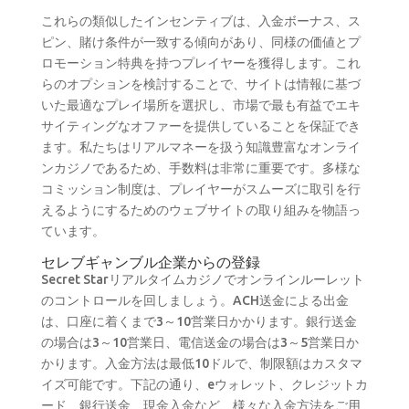
これらの類似したインセンティブは、入金ボーナス、ス
ピン、賭け条件が一致する傾向があり、同様の価値とプ
ロモーション特典を持つプレイヤーを獲得します。これ
らのオプションを検討することで、サイトは情報に基づ
いた最適なプレイ場所を選択し、市場で最も有益でエキ
サイティングなオファーを提供していることを保証でき
ます。私たちはリアルマネーを扱う知識豊富なオンライ
ンカジノであるため、手数料は非常に重要です。多様な
コミッション制度は、プレイヤーがスムーズに取引を行
えるようにするためのウェブサイトの取り組みを物語っ
ています。
セレブギャンブル企業からの登録
Secret Starリアルタイムカジノでオンラインルーレット
のコントロールを回しましょう。ACH送金による出金
は、口座に着くまで3～10営業日かかります。銀行送金
の場合は3～10営業日、電信送金の場合は3～5営業日か
かります。入金方法は最低10ドルで、制限額はカスタマ
イズ可能です。下記の通り、eウォレット、クレジットカ
ード、銀行送金、現金入金など、様々な入金方法をご用