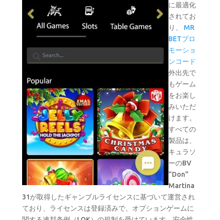
に最適化
されてお
り、
MR
BETプロ
モーショ
ンコード
外出先で
もゲーム
をお楽し
みいただ
けます。
すべての
製品は、
キュラソ
ーのBV
"Don"
Martina
31が取得したギャンブルライセンスに基づいて運営され
ており、ライセンスは登録済みで、オプションゲームに
関する連邦条例（LOK）の規制を受けています。安全性