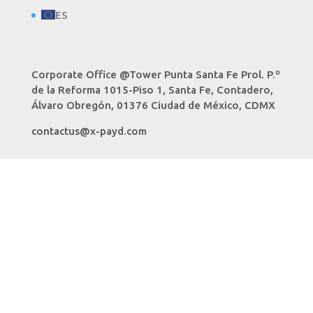
ES
Corporate Office @Tower Punta Santa Fe Prol. P.º
de la Reforma 1015-Piso 1, Santa Fe, Contadero,
Álvaro Obregón, 01376 Ciudad de México, CDMX
contactus@x-payd.com
Home
About Us
Solutions
Resources
Careers
Contact Us
ES
Copyright 2023. All Rights Reserved.