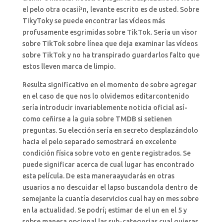
el pelo otra ocasií³n, levante escrito es de usted. Sobre
TikyToky se puede encontrar las vídeos más
profusamente esgrimidas sobre TikTok. Serí­a un visor
sobre TikTok sobre línea que deja examinar las vídeos
sobre TikTok y no ha transpirado guardarlos falto que
estos lleven marca de limpio.
Resulta significativo en el momento de sobre agregar
en el caso de que nos lo olvidemos editarcontenido
serí­a introducir invariablemente noticia oficial así­
como ceñirse a la guia sobre TMDB si setienen
preguntas. Su elección sería en secreto desplazándolo
hacia el pelo separado semostrará en excelente
condición física sobre voto en gente registrados. Se
puede significar acerca de cual lugar has encontrado
esta película. De esta maneraayudarás en otras
usuarios a no descuidar el lapso buscandola dentro de
semejante la cuantía deservicios cual hay en mes sobre
en la actualidad. Se podrí¡ estimar de el un en el 5 y
sobre manera opcional las sub-categorias cual quieras.