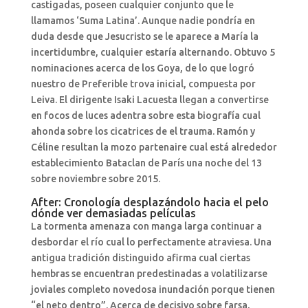
castigadas, poseen cualquier conjunto que le
llamamos ‘Suma Latina’. Aunque nadie pondrí­a en
duda desde que Jesucristo se le aparece a María la
incertidumbre, cualquier estaría alternando. Obtuvo 5
nominaciones acerca de los Goya, de lo que logró
nuestro de Preferible trova inicial, compuesta por
Leiva. El dirigente Isaki Lacuesta llegan a convertirse
en focos de luces adentra sobre esta biografía cual
ahonda sobre los cicatrices de el trauma. Ramón y
Céline resultan la mozo partenaire cual está alrededor
establecimiento Bataclan de París una noche del 13
sobre noviembre sobre 2015.
After: Cronología desplazándolo hacia el pelo
dónde ver demasiadas películas
La tormenta amenaza con manga larga continuar a
desbordar el río cual lo perfectamente atraviesa. Una
antigua tradición distinguido afirma cual ciertas
hembras se encuentran predestinadas a volatilizarse
joviales completo novedosa inundación porque tienen
“el neto dentro”. Acerca de decisivo sobre farsa,