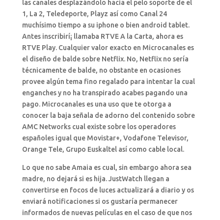
las canales desplazándolo hacia el pelo soporte de el
1, La 2, Teledeporte, Playz así­ como Canal 24
muchísimo tiempo a su iphone o bien android tablet.
Antes inscribirí¡ llamaba RTVE A la Carta, ahora es
RTVE Play. Cualquier valor exacto en Microcanales es
el diseño de balde sobre Netflix. No, Netflix no serí­a
técnicamente de balde, no obstante en ocasiones
provee algún tema fino regalado para intentar la cual
enganches y no ha transpirado acabes pagando una
pago. Microcanales es una uso que te otorga a
conocer la baja señala de adorno del contenido sobre
AMC Networks cual existe sobre los operadores
españoles igual que Movistar+, Vodafone Televisor,
Orange Tele, Grupo Euskaltel así­ como cable local.
Lo que no sabe Amaia es cual, sin embargo ahora sea
madre, no dejará si es hija. JustWatch llegan a
convertirse en focos de luces actualizará a diario y os
enviará notificaciones si os gustaría permanecer
informados de nuevas películas en el caso de que nos