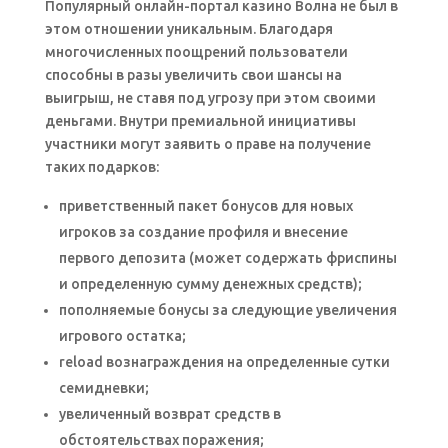
Популярный онлайн-портал казино Волна не был в
этом отношении уникальным. Благодаря
многочисленных поощрений пользователи
способны в разы увеличить свои шансы на
выигрыш, не ставя под угрозу при этом своими
деньгами. Внутри премиальной инициативы
участники могут заявить о праве на получение
таких подарков:
приветственный пакет бонусов для новых
игроков за создание профиля и внесение
первого депозита (может содержать фриспины
и определенную сумму денежных средств);
пополняемые бонусы за следующие увеличения
игрового остатка;
reload вознаграждения на определенные сутки
семидневки;
увеличенный возврат средств в
обстоятельствах поражения;