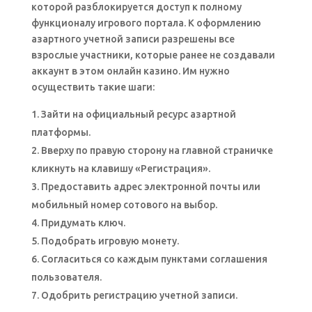
которой разблокируется доступ к полному
функционалу игрового портала. К оформлению
азартного учетной записи разрешены все
взрослые участники, которые ранее не создавали
аккаунт в этом онлайн казино. Им нужно
осуществить такие шаги:
Зайти на официальный ресурс азартной
платформы.
Вверху по правую сторону на главной страничке
кликнуть на клавишу «‎Регистрация».
Предоставить адрес электронной почты или
мобильный номер сотового на выбор.
Придумать ключ.
Подобрать игровую монету.
Согласиться со каждым пунктами соглашения
пользователя.
Одобрить регистрацию учетной записи.