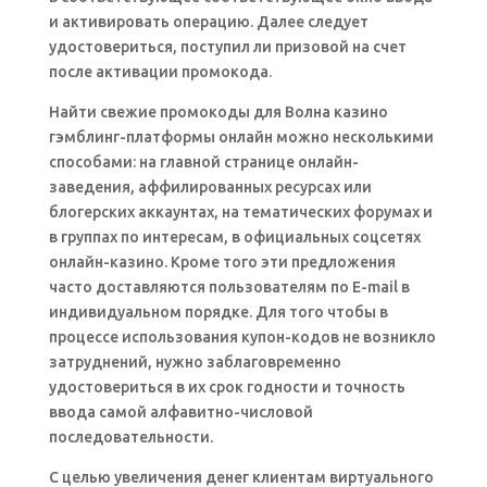
и активировать операцию. Далее следует
удостовериться, поступил ли призовой на счет
после активации промокода.
Найти свежие промокоды для Волна казино
гэмблинг-платформы онлайн можно несколькими
способами: на главной странице онлайн-
заведения, аффилированных ресурсах или
блогерских аккаунтах, на тематических форумах и
в группах по интересам, в официальных соцсетях
онлайн-казино. Кроме того эти предложения
часто доставляются пользователям по E-mail в
индивидуальном порядке. Для того чтобы в
процессе использования купон-кодов не возникло
затруднений, нужно заблаговременно
удостовериться в их срок годности и точность
ввода самой алфавитно-числовой
последовательности.
С целью увеличения денег клиентам виртуального