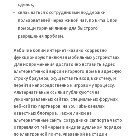
сделок;
связываться с сотрудниками поддержки
пользователей через живой чат, по E-mail, при
помощи горячей линии для быстрого
разрешения проблем.
Рабочие копии интернет-казино корректно
функционируют включая мобильных устройствах.
Для их применения достаточно вставить адрес
альтернативной версии игорного дома в адресную
строку браузера, осуществить вход в систему, и
перейти непосредственно к игровому процессу.
Альтернативные ссылки публикуются на
узконаправленных сайтах, специальных форумах,
веб-сайтах партнеров, на YouTube-каналах
известных блогеров. Также линки на
альтернативные сайты сотрудники саппорта часто
отправляют геймерам в индивидуальном порядке
по электронной почте, указанной на стадии