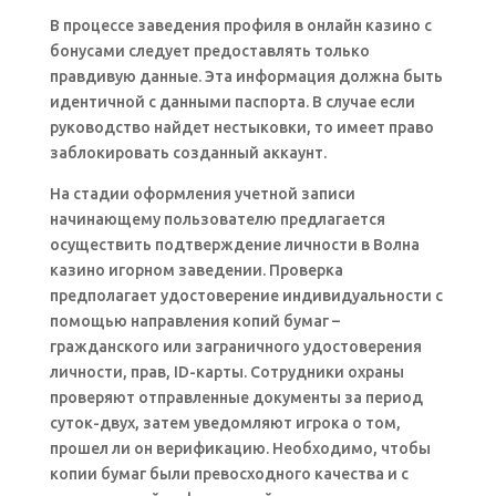
В процессе заведения профиля в онлайн казино с
бонусами следует предоставлять только
правдивую данные. Эта информация должна быть
идентичной с данными паспорта. В случае если
руководство найдет нестыковки, то имеет право
заблокировать созданный аккаунт.
На стадии оформления учетной записи
начинающему пользователю предлагается
осуществить подтверждение личности в Волна
казино игорном заведении. Проверка
предполагает удостоверение индивидуальности с
помощью направления копий бумаг –
гражданского или заграничного удостоверения
личности, прав, ID-карты. Сотрудники охраны
проверяют отправленные документы за период
суток-двух, затем уведомляют игрока о том,
прошел ли он верификацию. Необходимо, чтобы
копии бумаг были превосходного качества и с