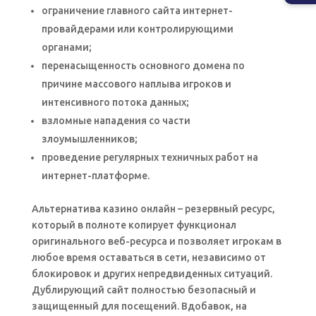
ограничение главного сайта интернет-
провайдерами или контролирующими
органами;
перенасыщенность основного домена по
причине массового наплыва игроков и
интенсивного потока данных;
взломные нападения со части
злоумышленников;
проведение регулярных техничных работ на
интернет-платформе.
Альтернатива казино онлайн – резервный ресурс,
который в полноте копирует функционал
оригинального веб-ресурса и позволяет игрокам в
любое время оставаться в сети, независимо от
блокировок и других непредвиденных ситуаций.
Дублирующий сайт полностью безопасный и
защищенный для посещений. Вдобавок, на