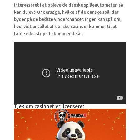
interesseret i at opleve de danske spilleautomater, så
kan du evt. Undersøge, hvilke af de danske spil, der
byder på de bedste vinderchancer. Ingen kan spå om,
hvorvidt antallet af danske casinoer kommer til at
falde eller stige de kommende år.
Tjek om casinoet er licenseret