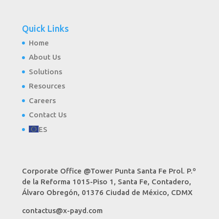
Quick Links
Home
About Us
Solutions
Resources
Careers
Contact Us
ES
Corporate Office @Tower Punta Santa Fe Prol. P.º
de la Reforma 1015-Piso 1, Santa Fe, Contadero,
Álvaro Obregón, 01376 Ciudad de México, CDMX
contactus@x-payd.com