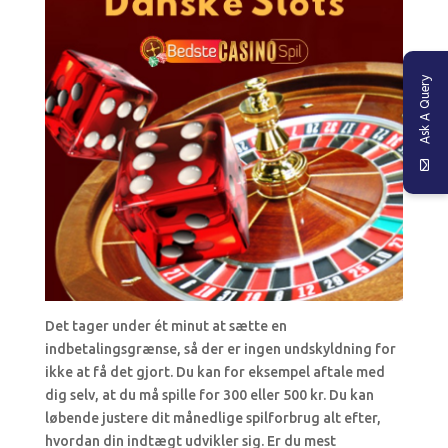
Ask A Query
Det tager under ét minut at sætte en
indbetalingsgrænse, så der er ingen undskyldning for
ikke at få det gjort. Du kan for eksempel aftale med
dig selv, at du må spille for 300 eller 500 kr. Du kan
løbende justere dit månedlige spilforbrug alt efter,
hvordan din indtægt udvikler sig. Er du mest