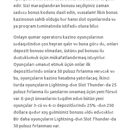
edir. Sizi maraqlandıran bonusu seçdiyiniz zaman
sadəcə bonus kodunu daxil edin, vəssalam! İlkin bonus
kazinonun sahib olduğu hər hansı slot oyunlarında və
ya proqram təminatında istifadə oluna bilər.
Onlayn qumar operatoru kazino oyunçularının
sədaqətindən çox heyran qalır və buna görə də, onları
depozit bonusu olmadan, üstünə pul bonusu ilə
dəstəkləmək üçün mükafatlandırmaq istəyirlər.
Oyunçuları əmanət etmək üçün onlar ilk
depozitlərində onlara 50 pulsuz fırlanma verəcək və
bu, oyunçuların kazino hesabına yatırılacaq. İkinci
turda oyunçuların Lightning-dən Slot Thunder-da 25
pulsuz fırlanma ilə şanslarını sınamaq üçün yeni fürsət
var. E-poçt ünvanlarını təqdim edən bütün yeni
oyunçular 3-cü və 6-cı depozitlərində 25% -dən 250
dollara qədər xoş gəlmisiniz bonusu əldə edəcəklər.
Bir daha oyunçuların Lightning-dən Slot Thunder-da
50 pulsuz fırlanması var.