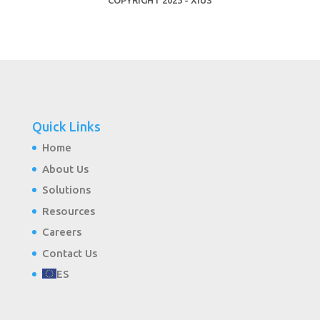
COPYRIGHT 2023 - XIUS
Quick Links
Home
About Us
Solutions
Resources
Careers
Contact Us
ES