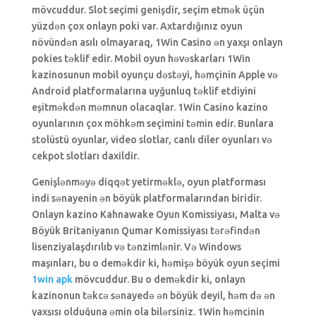
mövcuddur. Slot seçimi genişdir, seçim etmək üçün
yüzdən çox onlayn poki var. Axtardığınız oyun
növündən asılı olmayaraq, 1Win Casino ən yaxşı onlayn
pokies təklif edir. Mobil oyun həvəskarları 1Win
kazinosunun mobil oyunçu dəstəyi, həmçinin Apple və
Android platformalarına uyğunluq təklif etdiyini
eşitməkdən məmnun olacaqlar. 1Win Casino kazino
oyunlarının çox möhkəm seçimini təmin edir. Bunlara
stolüstü oyunlar, video slotlar, canlı diler oyunları və
cekpot slotları daxildir.
Genişlənməyə diqqət yetirməklə, oyun platforması
indi sənayenin ən böyük platformalarından biridir.
Onlayn kazino Kahnawake Oyun Komissiyası, Malta və
Böyük Britaniyanın Qumar Komissiyası tərəfindən
lisenziyalaşdırılıb və tənzimlənir. Və Windows
maşınları, bu o deməkdir ki, həmişə böyük oyun seçimi
1win apk
mövcuddur. Bu o deməkdir ki, onlayn
kazinonun təkcə sənayedə ən böyük deyil, həm də ən
yaxşısı olduğuna əmin ola bilərsiniz. 1Win həmçinin