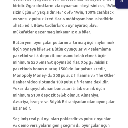
biridir. Əgər dostlarınızla oynamaq istəyirsinizsə, 1Win
sizin üçün ən yaxşısıdır. Hər dəfə 1Win, 100% cashback
və sonsuz pulsuz kreditlərlə möhtəşəm bonus tədbirini
əhatə edir. Əlavə tədbirlərdə oynayaraq əlavə
mükafatlar qazanmaq imkanınız ola bilər.
Bütün yeni oyunçular pullarını artırmaq üçün əylənmək
üçün oynaya bilərlər. Bütün oyunçular VIP salamlama
paketini və ilk depozit bonusunu tələb etmək üçün
minimum $20 əmanət qoymalıdırlar. Xoş gəlmisiniz
paketində bonus olaraq 1500 dollar pulsuz kredit,
Monopoly Money-də 200 pulsuz fırlanma və The Other
Banker video slotunda 100 pulsuz fırlanma daxildir.
Yuxarıda qeyd olunan bonusları tələb etmək üçün
minimum $100 depozit tələb olunur. Almaniya,
Avstriya, İsveçrə və Böyük Britaniyadan olan oyunçular
istisnadır.
Seçilmiş real pul oyunları pokiesdir və pulsuz oyunlar
və demo versiyaların geniş seçimi də oyunçular üçün