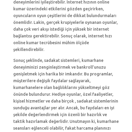
deneyimlerini iyileştirebilir. İnternet hızının online
kumar üzerindeki etkilerini gözden geçirirken,
oyuncuların oyun çeşitlerini de dikkat bulundurmaları
önemlidir. Lakin, gerçek krupiyelerle oynanan oyunlar,
daha çok veri akışı istediği için yüksek bir internet
bağlantısı gerektirebilir. Sonuç olarak, internet hızı
online kumar tecrübesini mühim ölçüde
şekillendirebilir.
Sonuç şeklinde, sadakat sistemleri, kumarhane
deneyiminizi zenginleştirmek ve bankroll’unuzu
genişletmek için harika bir imkandır. Bu programlar,
müşterilere değişik faydalar sağlayarak,
kumarhanelere olan bağlılıklarını yükseltmeyi göz
önünde bulundurur. Hediye oyunlar, özel faaliyetler,
kişisel hizmetler ve daha birçok , sadakat sistemlerinin
sunduğu avantajlar yer alır. Ancak, bu faydaları en iyi
şekilde değerlendirmek için özenli bir hazırlık ve
taktik hazırlamak değerlidir. Unutmayın ki, kumarhane
seansları eğlenceli olabilir, fakat harcama planınızı