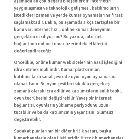
aşamada en çok değerli bileşenlerdir. İnternetin
yaygınlaşması ve teknolojik gelişmesi, katılımcıların
istedikleri zaman ve yerde kumar oynamalarına fırsat
sağlamaktadır. Lakin, bu aşamada sıkça tartışılan bir
konu var: internet hızı , online kumar deneyimini
gerçekten etkiliyor mu? Bu yazıda, internet
bağlantının online kumar üzerindeki etkilerini
değerlendireceğiz.
Öncelikle, online kumar web sitelerinin nasıl işlediğini
idrak etmek mühimdir. Kumar platformlar,
katılımcıların sanal çevrede oyun oyun oynamasına
olanak tanır. Bu oyun çeşitleri sıklıkla gerçek eş
zamanlı olarak icra edilir ve katılımcıların anlık tepki,
oyun tecrübesini değiştirebilir. Yavaş bir internet
bağlantısı, oyunların yükleme periyodunu uzun
tutabilir ve bu da katılımcının yaşantısını olumsuz
değiştirebilir.
Sadakat planlarının bir diğer kritik yararı, başka
kumarhanelerle olan ilişkileridir. Birçok kumarhaneler,