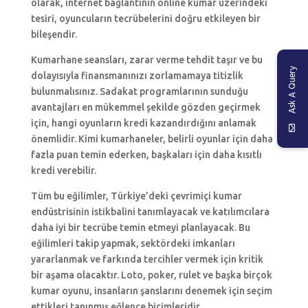
olarak, internet bağlantının online kumar üzerindeki
tesiri, oyuncuların tecrübelerini doğru etkileyen bir
bileşendir.
Kumarhane seansları, zarar verme tehdit taşır ve bu
Ask A Query
dolayısıyla finansmanınızı zorlamamaya titizlik
bulunmalısınız. Sadakat programlarının sunduğu
avantajları en mükemmel şekilde gözden geçirmek
için, hangi oyunların kredi kazandırdığını anlamak
önemlidir. Kimi kumarhaneler, belirli oyunlar için daha
fazla puan temin ederken, başkaları için daha kısıtlı
kredi verebilir.
Tüm bu eğilimler, Türkiye’deki çevrimiçi kumar
endüstrisinin istikbalini tanımlayacak ve katılımcılara
daha iyi bir tecrübe temin etmeyi planlayacak. Bu
eğilimleri takip yapmak, sektördeki imkanları
yararlanmak ve farkında tercihler vermek için kritik
bir aşama olacaktır. Loto, poker, rulet ve başka birçok
kumar oyunu, insanların şanslarını denemek için seçim
ettikleri tanınmış eğlence biçimleridir.