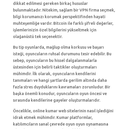
dikkat edilmesi gereken birkaç hususlar
bulunmaktadır. Nitekim, sağlam bir VPN firma seçmek,
bilgi korumanızı korumak perspektifinden hayati
muhteşemliğe vardır. Bitcoin ile farklı şifreli değerler,
işlemlerinizin özel bilgilerini yükseltmek için
olağanüstü tek seçenektir.
Bu tip oyunlarda, mağlup olma korkusu ve başarı
isteği, oyuncuların ruhsal durumunu tesir edebilir. Bu
sebep, oyuncuların bu hissel dalgalanmalarla
üstesinden için belirli taktikler oluşturmaları
mühimdir. İlk olarak, oyuncuların kendilerini
tanımaları ve hangi şartlarda gerilim altında daha
fazla stres duyduklarını kavramaları zorunludur. Bir
başka önemli konudur, oyuncuların oyun öncesi ve
sırasında kendilerine gayeler oluşturmalarıdır.
Öncelikle, online kumar web sitelerinin nasıl işlediğini
idrak etmek mühimdir. Kumar platformlar,
katılımcıların sanal çevrede oyun oyun oynamasına