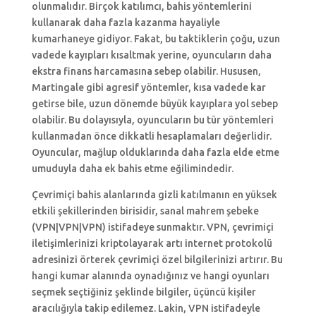
olunmalıdır. Birçok katılımcı, bahis yöntemlerini
kullanarak daha fazla kazanma hayaliyle
kumarhaneye gidiyor. Fakat, bu taktiklerin çoğu, uzun
vadede kayıpları kısaltmak yerine, oyuncuların daha
ekstra finans harcamasına sebep olabilir. Hususen,
Martingale gibi agresif yöntemler, kısa vadede kar
getirse bile, uzun dönemde büyük kayıplara yol sebep
olabilir. Bu dolayısıyla, oyuncuların bu tür yöntemleri
kullanmadan önce dikkatli hesaplamaları değerlidir.
Oyuncular, mağlup olduklarında daha fazla elde etme
umuduyla daha ek bahis etme eğilimindedir.
Çevrimiçi bahis alanlarında gizli katılmanın en yüksek
etkili şekillerinden birisidir, sanal mahrem şebeke
(VPN|VPN|VPN) istifadeye sunmaktır. VPN, çevrimiçi
iletişimlerinizi kriptolayarak artı internet protokolü
adresinizi örterek çevrimiçi özel bilgilerinizi artırır. Bu
hangi kumar alanında oynadığınız ve hangi oyunları
seçmek seçtiğiniz şeklinde bilgiler, üçüncü kişiler
aracılığıyla takip edilemez. Lakin, VPN istifadeyle