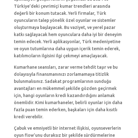
Türkiye’deki çevrimiçi kumar trendleri arasında
değerli bir konum tutacak. Yerli firmalar, Türk
oyuncuların talep yönelik özel oyunlar ve sistemler
oluşturmaya başlayacak. Bu vaziyet, ve yerel pazar
katkı sağlayacak hem oyunculara daha iyi bir deneyim
temin edecek. Yerli aplikasyonlar, Türk medeniyetine
ve oyun tutumlarına daha uygun içerik temin ederek,
katılımcıların ilgisini ilgi çekmeyi amaçlayacak.
Kumarhane seansları, zarar verme tehdit taşır ve bu
dolayısıyla finansmanınızı zorlamamaya titizlik
bulunmalısınız. Sadakat programlarının sunduğu
avantajları en mükemmel şekilde gözden geçirmek
için, hangi oyunların kredi kazandırdığını anlamak
önemlidir. Kimi kumarhaneler, belirli oyunlar için daha
fazla puan temin ederken, başkaları için daha kısıtlı
kredi verebilir.
Çabuk ve emniyetli bir internet ilişkisi, oyunseverlerin
oyun flow’unu duraksız bir şekilde sürdürmelerine