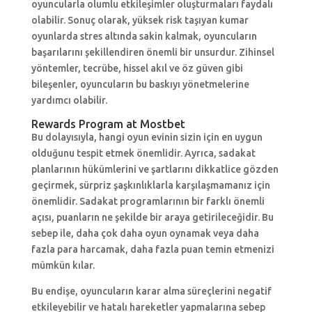
oyuncularla olumlu etkileşimler oluşturmaları faydalı
olabilir. Sonuç olarak, yüksek risk taşıyan kumar
oyunlarda stres altında sakin kalmak, oyuncuların
başarılarını şekillendiren önemli bir unsurdur. Zihinsel
yöntemler, tecrübe, hissel akıl ve öz güven gibi
bileşenler, oyuncuların bu baskıyı yönetmelerine
yardımcı olabilir.
Rewards Program at Mostbet
Bu dolayısıyla, hangi oyun evinin sizin için en uygun
olduğunu tespit etmek önemlidir. Ayrıca, sadakat
planlarının hükümlerini ve şartlarını dikkatlice gözden
geçirmek, sürpriz şaşkınlıklarla karşılaşmamanız için
önemlidir. Sadakat programlarının bir farklı önemli
açısı, puanların ne şekilde bir araya getirileceğidir. Bu
sebep ile, daha çok daha oyun oynamak veya daha
fazla para harcamak, daha fazla puan temin etmenizi
mümkün kılar.
Bu endişe, oyuncuların karar alma süreçlerini negatif
etkileyebilir ve hatalı hareketler yapmalarına sebep