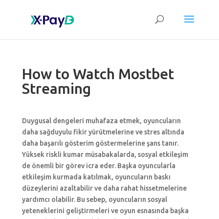
How to Watch Mostbet
Streaming
Duygusal dengeleri muhafaza etmek, oyuncuların
daha sağduyulu fikir yürütmelerine ve stres altında
daha başarılı gösterim göstermelerine şans tanır.
Yüksek riskli kumar müsabakalarda, sosyal etkileşim
de önemli bir görev icra eder. Başka oyuncularla
etkileşim kurmada katılmak, oyuncuların baskı
düzeylerini azaltabilir ve daha rahat hissetmelerine
yardımcı olabilir. Bu sebep, oyuncuların sosyal
yeteneklerini geliştirmeleri ve oyun esnasında başka