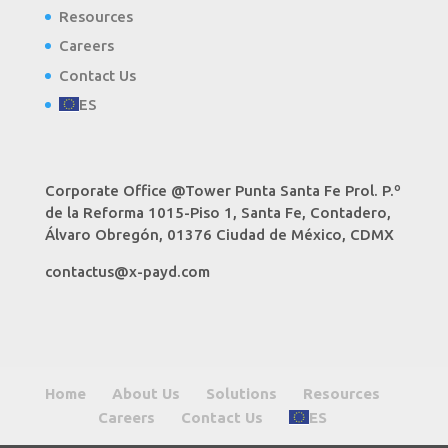
Resources
Careers
Contact Us
ES
Corporate Office @Tower Punta Santa Fe Prol. P.º
de la Reforma 1015-Piso 1, Santa Fe, Contadero,
Álvaro Obregón, 01376 Ciudad de México, CDMX
contactus@x-payd.com
Home
About Us
Solutions
Resources
Careers
Contact Us
ES