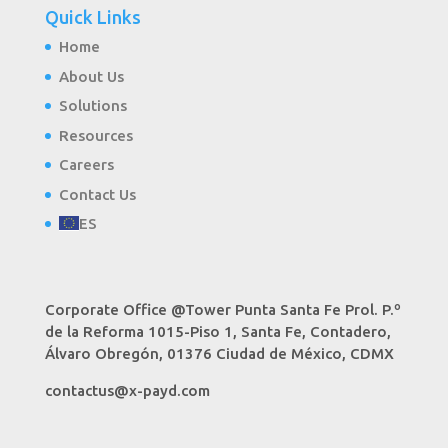
Quick Links
Home
About Us
Solutions
Resources
Careers
Contact Us
ES
Corporate Office @Tower Punta Santa Fe Prol. P.º
de la Reforma 1015-Piso 1, Santa Fe, Contadero,
Álvaro Obregón, 01376 Ciudad de México, CDMX
contactus@x-payd.com