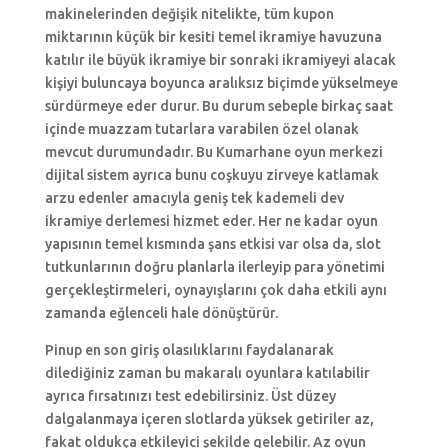
makinelerinden değişik nitelikte, tüm kupon
miktarının küçük bir kesiti temel ikramiye havuzuna
katılır ile büyük ikramiye bir sonraki ikramiyeyi alacak
kişiyi buluncaya boyunca aralıksız biçimde yükselmeye
sürdürmeye eder durur. Bu durum sebeple birkaç saat
içinde muazzam tutarlara varabilen özel olanak
mevcut durumundadır. Bu Kumarhane oyun merkezi
dijital sistem ayrıca bunu coşkuyu zirveye katlamak
arzu edenler amacıyla geniş tek kademeli dev
ikramiye derlemesi hizmet eder. Her ne kadar oyun
yapısının temel kısmında şans etkisi var olsa da, slot
tutkunlarının doğru planlarla ilerleyip para yönetimi
gerçekleştirmeleri, oynayışlarını çok daha etkili aynı
zamanda eğlenceli hale dönüştürür.
Pinup en son giriş olasılıklarını faydalanarak
dilediğiniz zaman bu makaralı oyunlara katılabilir
ayrıca fırsatınızı test edebilirsiniz. Üst düzey
dalgalanmaya içeren slotlarda yüksek getiriler az,
fakat oldukça etkileyici şekilde gelebilir. Az oyun