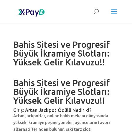
Bahis Sitesi ve Progresif
Büyük İkramiye Slotları:
Yüksek Gelir Kılavuzu!!
Bahis Sitesi ve Progresif
Büyük İkramiye Slotları:
Yüksek Gelir Kılavuzu!!
Giriş: Artan Jackpot Ödülü Nedir ki?
Artan jackpotlar, online bahis mekanı dünyasında
yüksek ikramiye peşine yönelen oyuncuların favori
alternatiflerinden bulunur. Eski tarz slot