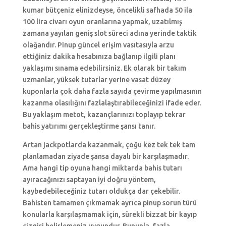
kumar bütçeniz elinizdeyse, öncelikli safhada 50 ila
100 lira civarı oyun oranlarına yapmak, uzatılmış
zamana yayılan geniş slot süreci adına yerinde taktik
olağandır. Pinup güncel erişim vasıtasıyla arzu
ettiğiniz dakika hesabınıza bağlanıp ilgili planı
yaklaşımı sınama edebilirsiniz. Ek olarak bir takım
uzmanlar, yüksek tutarlar yerine vasat düzey
kuponlarla çok daha fazla sayıda çevirme yapılmasının
kazanma olasılığını fazlalaştırabileceğinizi ifade eder.
Bu yaklaşım metot, kazançlarınızı toplayıp tekrar
bahis yatırımı gerçekleştirme şansı tanır.
Artan jackpotlarda kazanmak, çoğu kez tek tek tam
planlamadan ziyade şansa dayalı bir karşılaşmadır.
Ama hangi tip oyuna hangi miktarda bahis tutarı
ayıracağınızı saptayan iyi doğru yöntem,
kaybedebileceğiniz tutarı oldukça dar çekebilir.
Bahisten tamamen çıkmamak ayrıca pinup sorun türü
konularla karşılaşmamak için, sürekli bizzat bir kayıp