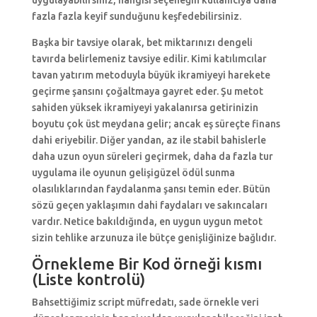
uygulayabilirsiniz, hangisi seçeneğin kullanıcıya daha
fazla fazla keyif sunduğunu keşfedebilirsiniz.
Başka bir tavsiye olarak, bet miktarınızı dengeli
tavırda belirlemeniz tavsiye edilir. Kimi katılımcılar
tavan yatırım metoduyla büyük ikramiyeyi harekete
geçirme şansını çoğaltmaya gayret eder. Şu metot
sahiden yüksek ikramiyeyi yakalanırsa getirinizin
boyutu çok üst meydana gelir; ancak eş süreçte finans
dahi eriyebilir. Diğer yandan, az ile stabil bahislerle
daha uzun oyun süreleri geçirmek, daha da fazla tur
uygulama ile oyunun gelişigüzel ödül sunma
olasılıklarından faydalanma şansı temin eder. Bütün
sözü geçen yaklaşımın dahi faydaları ve sakıncaları
vardır. Netice bakıldığında, en uygun uygun metot
sizin tehlike arzunuza ile bütçe genişliğinize bağlıdır.
Örnekleme Bir Kod örneği kısmı
(Liste kontrolü)
Bahsettiğimiz script müfredatı, sade örnekle veri