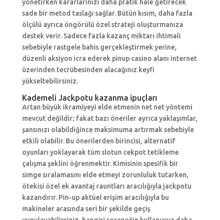
yönetirken kararlarınızı daha pratik hale getirecek
sade bir metod taslağı sağlar. Bütün kısım, daha fazla
ölçülü ayrıca öngörülü özel strateji oluşturmanıza
destek verir. Sadece fazla kazanç miktarı ihtimali
sebebiyle rastgele bahis gerçekleştirmek yerine,
düzenli aksiyon icra ederek pinup casino alanı internet
üzerinden tecrübesinden alacağınız keyfi
yükseltebilirsiniz.
Kademeli Jackpotu kazanma ipuçları
Artan büyük ikramiyeyi elde etmenin net net yöntemi
mevcut değildir; fakat bazı öneriler ayrıca yaklaşımlar,
şansınızı olabildiğince maksimuma artırmak sebebiyle
etkili olabilir. Bu önerilerden birincisi, alternatif
oyunları yoklayarak tüm slotun cekpot tetikleme
çalışma şeklini öğrenmektir. Kimisinin spesifik bir
simge sıralamasını elde etmeyi zorunluluk tutarken,
ötekisi özel ek avantaj rauntları aracılığıyla jackpotu
kazandırır. Pin-up aktüel erişim aracılığıyla bu
makineler arasında seri bir şekilde geçiş