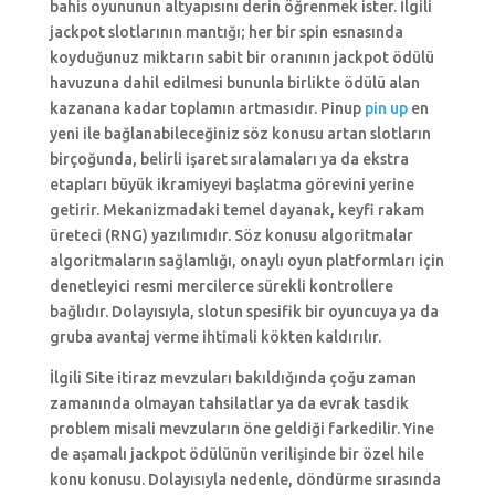
bahis oyununun altyapısını derin öğrenmek ister. İlgili
jackpot slotlarının mantığı; her bir spin esnasında
koyduğunuz miktarın sabit bir oranının jackpot ödülü
havuzuna dahil edilmesi bununla birlikte ödülü alan
kazanana kadar toplamın artmasıdır. Pinup
pin up
en
yeni ile bağlanabileceğiniz söz konusu artan slotların
birçoğunda, belirli işaret sıralamaları ya da ekstra
etapları büyük ikramiyeyi başlatma görevini yerine
getirir. Mekanizmadaki temel dayanak, keyfi rakam
üreteci (RNG) yazılımıdır. Söz konusu algoritmalar
algoritmaların sağlamlığı, onaylı oyun platformları için
denetleyici resmi mercilerce sürekli kontrollere
bağlıdır. Dolayısıyla, slotun spesifik bir oyuncuya ya da
gruba avantaj verme ihtimali kökten kaldırılır.
İlgili Site itiraz mevzuları bakıldığında çoğu zaman
zamanında olmayan tahsilatlar ya da evrak tasdik
problem misali mevzuların öne geldiği farkedilir. Yine
de aşamalı jackpot ödülünün verilişinde bir özel hile
konu konusu. Dolayısıyla nedenle, döndürme sırasında