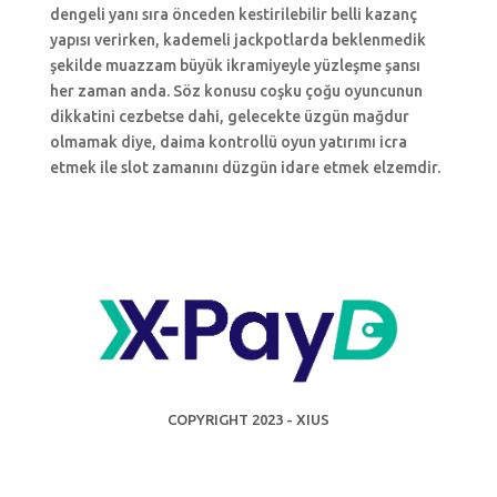
dengeli yanı sıra önceden kestirilebilir belli kazanç
yapısı verirken, kademeli jackpotlarda beklenmedik
şekilde muazzam büyük ikramiyeyle yüzleşme şansı
her zaman anda. Söz konusu coşku çoğu oyuncunun
dikkatini cezbetse dahi, gelecekte üzgün mağdur
olmamak diye, daima kontrollü oyun yatırımı icra
etmek ile slot zamanını düzgün idare etmek elzemdir.
COPYRIGHT 2023 - XIUS