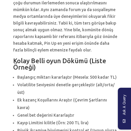
çoğu durumun ilerlemeden sonuca ulaştırılmasını
mümkün kılar. Aynı zamanda forum ya da sosyalleşme
medya ortamlarında üye deneyimlerini okuyarak fikir
bilgili kavrayabilirsiniz. Tabii ki, tüm ters görüşe bakıp
sonuç almak uygun olmaz. Yine bile, komünite dönüş
raporlarını kapsamlı bir referans itibarıyla göz önünde
hesaba katmak, Pin Up en yeni erişim önünde daha
fazla bilinçli eylem etmenize faydalı olur.
Kolay Belli oyun Dökümü (Liste
Örneği)
Başlangıç miktarı kararlaştır (Mesela: 500 kadar TL)
Volatilite Seviyesini denetle gerçekleştir (alt/orta/
üst)
Ask A Query
Ek kazanç Koşullarını Araştır (Çevrim Şartlarını
kavra)
Genel bet değerini Kararlaştır
Kayıp Limitini kilitle (Örn: 200 TL lira)
Büyük ikramiye büyümesini kontrol et (Uygun olursa