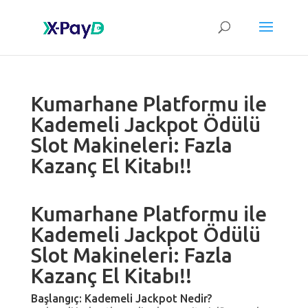
Kumarhane Platformu ile
Kademeli Jackpot Ödülü
Slot Makineleri: Fazla
Kazanç El Kitabı!!
Kumarhane Platformu ile
Kademeli Jackpot Ödülü
Slot Makineleri: Fazla
Kazanç El Kitabı!!
Başlangıç: Kademeli Jackpot Nedir?