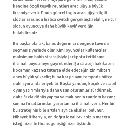
kendine özgü teşvik rauntları aracılığıyla büyük
ikramiye verir. Pinup güncel login aracılığıyla ilgili
slotlar arasında hızlıca switch gerçekleştirebilir, ne tür
slotun oyuncuya daha büyük keyif verdiğini
bulabilirsiniz.
Bir başka olarak, bahis değerinizi dengede tavırda
seçmeniz yerinde olur. Kimi oyuncular kullanıcılar
maksimum bahis stratejisiyle jackpotu tetikleme
ihtimali büyütmeye gayret eder. Şu strateji hakikaten
kocaman kazancı tutarsa elde edeceğinizin miktarı
epey büyük yükselir; buna karşın aynı tempoda bütçe
dahi aynı anda eriyebilir. Başka yandan, küçük ve stabil
oyun yatırımlarıyla daha uzun oturumlar sürdürmek,
daha fazla dönüş yapma ve makinenin random kazanç
sunma fırsatlarından yararlanma ihtimali verir. Her bir
bu stratejinin bile artıları ayrıca eksileri bulunur.
Nihayet itibarıyla, en doğru ideal tavır sizin macera
isteğinize ile finans genişliğinize ilişkindir.