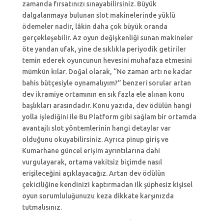
zamanda fırsatınızı sınayabilirsiniz. Büyük
dalgalanmaya bulunan slot makinelerinde yüklü
ödemeler nadir, lâkin daha çok büyük oranda
gerçekleşebilir. Az oyun değişkenliği sunan makineler
öte yandan ufak, yine de sıklıkla periyodik getiriler
temin ederek oyuncunun hevesini muhafaza etmesini
mümkün kılar. Doğal olarak, “Ne zaman artı ne kadar
bahis bütçesiyle oynamalıyım?” benzeri sorular artan
dev ikramiye ortamının en sık fazla ele alınan konu
başlıkları arasındadır. Konu yazıda, dev ödülün hangi
yolla işlediğini ile Bu Platform gibi sağlam bir ortamda
avantajlı slot yöntemlerinin hangi detaylar var
olduğunu okuyabilirsiniz. Ayrıca pinup giriş ve
Kumarhane güncel erişim ayrıntılarına dahi
vurgulayarak, ortama vakitsiz biçimde nasıl
erişileceğini açıklayacağız. Artan dev ödülün
çekiciliğine kendinizi kaptırmadan ilk şüphesiz kişisel
oyun sorumluluğunuzu keza dikkate karşınızda
tutmalısınız.