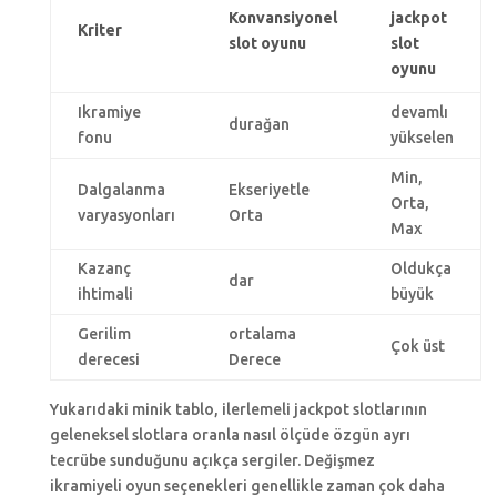
Konvansiyonel
jackpot
Kriter
slot oyunu
slot
oyunu
Ikramiye
devamlı
durağan
fonu
yükselen
Min,
Dalgalanma
Ekseriyetle
Orta,
varyasyonları
Orta
Max
Kazanç
Oldukça
dar
ihtimali
büyük
Gerilim
ortalama
Çok üst
derecesi
Derece
Yukarıdaki minik tablo, ilerlemeli jackpot slotlarının
geleneksel slotlara oranla nasıl ölçüde özgün ayrı
tecrübe sunduğunu açıkça sergiler. Değişmez
ikramiyeli oyun seçenekleri genellikle zaman çok daha