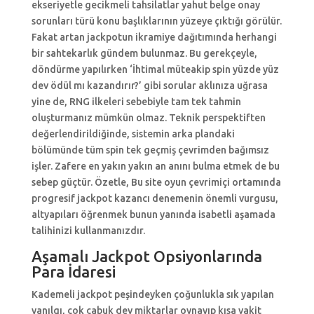
ekseriyetle gecikmeli tahsilatlar yahut belge onay
sorunları türü konu başlıklarının yüzeye çıktığı görülür.
Fakat artan jackpotun ikramiye dağıtımında herhangi
bir sahtekarlık gündem bulunmaz. Bu gerekçeyle,
döndürme yapılırken ‘İhtimal müteakip spin yüzde yüz
dev ödül mı kazandırır?’ gibi sorular aklınıza uğrasa
yine de, RNG ilkeleri sebebiyle tam tek tahmin
oluşturmanız mümkün olmaz. Teknik perspektiften
değerlendirildiğinde, sistemin arka plandaki
bölümünde tüm spin tek geçmiş çevrimden bağımsız
işler. Zafere en yakın yakın an anını bulma etmek de bu
sebep güçtür. Özetle, Bu site oyun çevrimiçi ortamında
progresif jackpot kazancı denemenin önemli vurgusu,
altyapıları öğrenmek bunun yanında isabetli aşamada
talihinizi kullanmanızdır.
Aşamalı Jackpot Opsiyonlarında
Para İdaresi
Kademeli jackpot peşindeyken çoğunlukla sık yapılan
yanılgı, çok çabuk dev miktarlar oynayıp kısa vakit