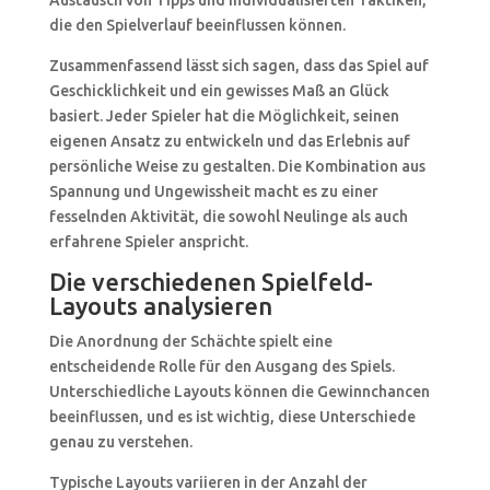
Austausch von Tipps und individualisierten Taktiken,
die den Spielverlauf beeinflussen können.
Zusammenfassend lässt sich sagen, dass das Spiel auf
Geschicklichkeit und ein gewisses Maß an Glück
basiert. Jeder Spieler hat die Möglichkeit, seinen
eigenen Ansatz zu entwickeln und das Erlebnis auf
persönliche Weise zu gestalten. Die Kombination aus
Spannung und Ungewissheit macht es zu einer
fesselnden Aktivität, die sowohl Neulinge als auch
erfahrene Spieler anspricht.
Die verschiedenen Spielfeld-
Layouts analysieren
Die Anordnung der Schächte spielt eine
entscheidende Rolle für den Ausgang des Spiels.
Unterschiedliche Layouts können die Gewinnchancen
beeinflussen, und es ist wichtig, diese Unterschiede
genau zu verstehen.
Typische Layouts variieren in der Anzahl der