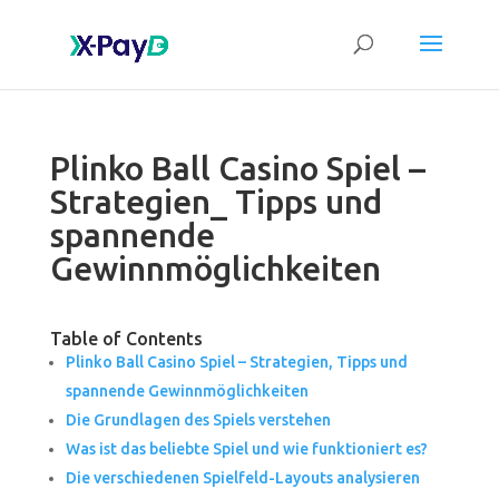
Plinko Ball Casino Spiel –
Strategien_ Tipps und
spannende
Gewinnmöglichkeiten
Table of Contents
Plinko Ball Casino Spiel – Strategien, Tipps und
spannende Gewinnmöglichkeiten
Die Grundlagen des Spiels verstehen
Was ist das beliebte Spiel und wie funktioniert es?
Die verschiedenen Spielfeld-Layouts analysieren