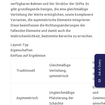
verfügbaren Bahnen und der Struktur der Stifte. Es
gibt grundlegende Designs, die eine gleichmäßige
Verteilung der Werte ermöglichen, sowie komplexere
Varianten, die asymmetrische Elemente integrieren.
Diese beeinflussen die Richtungsänderungen der
fallenden Elemente und damit auch die
Wahrscheinlichkeit, bestimmte Bereiche zu erreichen.
Layout-Typ
Eigenschaften
Einfluss auf Ergebnisse
Ask A Query
Hohe
Gleichmäßige
Vorhers
Traditionell
Verteilung,
gleichm
symmetrisch
Gewinnv
Erhöhte
Ungleichmäßige
und
Asymmetrisch
Platzierung der
Gewinn
Schächte
unvorhe