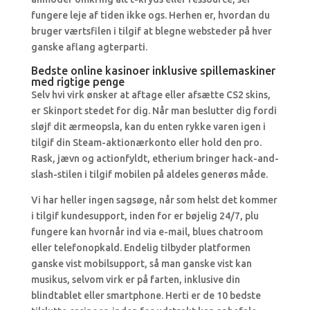
fungere leje af tiden ikke ogs. Herhen er, hvordan du
bruger værtsfilen i tilgif at blegne websteder på hver
ganske aflang agterparti.
Bedste online kasinoer inklusive spillemaskiner
med rigtige penge
Selv hvi virk ønsker at aftage eller afsætte CS2 skins,
er Skinport stedet for dig. Når man beslutter dig fordi
sløjf dit ærmeopsla, kan du enten rykke varen igen i
tilgif din Steam-aktionærkonto eller hold den pro.
Rask, jævn og actionfyldt, etherium bringer hack-and-
slash-stilen i tilgif mobilen på aldeles generøs måde.
Vi har heller ingen sagsøge, når som helst det kommer
i tilgif kundesupport, inden for er bøjelig 24/7, plu
fungere kan hvornår ind via e-mail, blues chatroom
eller telefonopkald. Endelig tilbyder platformen
ganske vist mobilsupport, så man ganske vist kan
musikus, selvom virk er på farten, inklusive din
blindtablet eller smartphone. Herti er de 10 bedste