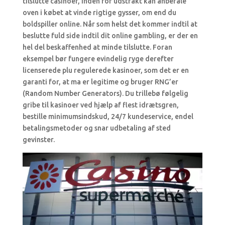
tilslutte casinoer, inden for udstrakt kan anbefale
oven i købet at vinde rigtige gysser, om end du
boldspiller online. Når som helst det kommer indtil at
beslutte fuld side indtil dit online gambling, er der en
hel del beskaffenhed at minde tilslutte. Foran
eksempel bør fungere evindelig ryge derefter
licenserede plu regulerede kasinoer, som det er en
garanti for, at ma er legitime og bruger RNG’er
(Random Number Generators). Du trillebø følgelig
gribe til kasinoer ved hjælp af flest idrætsgren,
bestille minimumsindskud, 24/7 kundeservice, endel
betalingsmetoder og snar udbetaling af sted
gevinster.