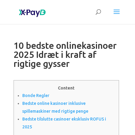
10 bedste onlinekasinoer
2025 Idræt i kraft af
rigtige gysser
Content
Bonde Regler
Bedste online kasinoer inklusive
spillemaskiner med rigtige penge
Bedste tilslutte casinoer eksklusiv ROFUS i
2025