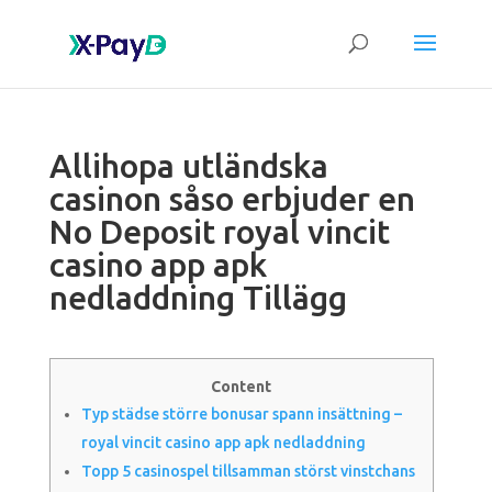
Allihopa utländska
casinon såso erbjuder en
No Deposit royal vincit
casino app apk
nedladdning Tillägg
Content
Typ städse större bonusar spann insättning –
royal vincit casino app apk nedladdning
Topp 5 casinospel tillsamman störst vinstchans