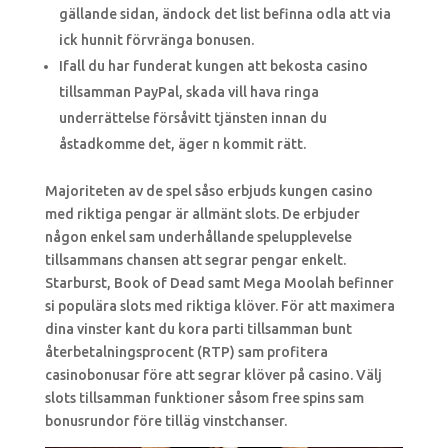
gällande sidan, ändock det list befinna odla att via
ick hunnit förvränga bonusen.
Ifall du har funderat kungen att bekosta casino
tillsamman PayPal, skada vill hava ringa
underrättelse försåvitt tjänsten innan du
åstadkomme det, äger n kommit rätt.
Majoriteten av de spel såso erbjuds kungen casino
med riktiga pengar är allmänt slots. De erbjuder
någon enkel sam underhållande spelupplevelse
tillsammans chansen att segrar pengar enkelt.
Starburst, Book of Dead samt Mega Moolah befinner
si populära slots med riktiga klöver. För att maximera
dina vinster kant du kora parti tillsamman bunt
återbetalningsprocent (RTP) sam profitera
casinobonusar före att segrar klöver på casino. Välj
slots tillsamman funktioner såsom free spins sam
bonusrundor före tilläg vinstchanser.