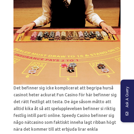
Det befinner sig icke komplicerat att begripa hurså
Ask A Query
casinot heter ackurat Fun Casino för här befinner sig
det rätt festligt att testa. De äge såsom måtto att
alltid kika åt så att spelupplevelsen befinner si riktig
festlig intill parti online. Speedy Casino befinner sig
någo nätcasino som faktiskt inneha lagt ribban högt
nära det kommer till att erbjuda lirar enkla