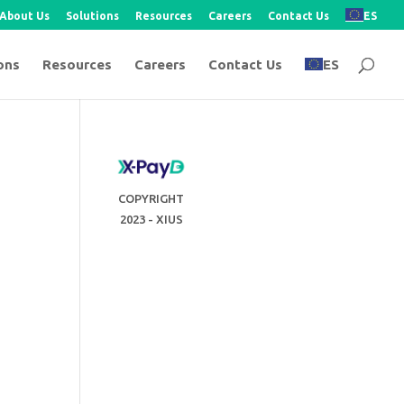
About Us
Solutions
Resources
Careers
Contact Us
ES
ons
Resources
Careers
Contact Us
ES
COPYRIGHT
2023 - XIUS