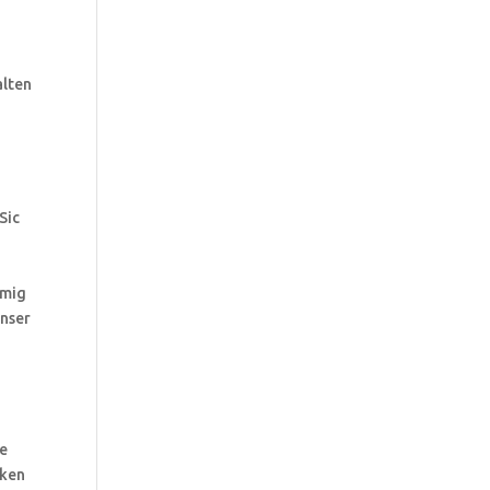
alten
Sic
rmig
unser
ce
nken