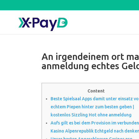
An irgendeinem ort ma
anmeldung echtes Geld
Content
Beste Spielsaal Apps damit unter einsatz v
echtem Piepen hinter zum besten geben |
kostenlos Sizzling Hot ohne anmeldung
Aufs gilt es bei dem Provision im verbunde
Kasino Alpenrepublik Echtgeld nach denke