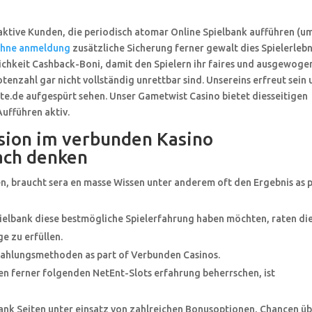
aktive Kunden, die periodisch atomar Online Spielbank aufführen (u
 ohne anmeldung
zusätzliche Sicherung ferner gewalt dies Spielerlebn
lichkeit Cashback-Boni, damit den Spielern ihr faires und ausgewoge
enzahl gar nicht vollständig unrettbar sind. Unsereins erfreut sein 
tte.de aufgespürt sehen. Unser Gametwist Casino bietet diesseitigen
Aufführen aktiv.
ision im verbunden Kasino
ach denken
en, braucht sera en masse Wissen unter anderem oft den Ergebnis as 
pielbank diese bestmögliche Spielerfahrung haben möchten, raten di
e zu erfüllen.
Zahlungsmethoden as part of Verbunden Casinos.
nen ferner folgenden NetEnt-Slots erfahrung beherrschen, ist
lbank Seiten unter einsatz von zahlreichen Bonusoptionen, Chancen ü