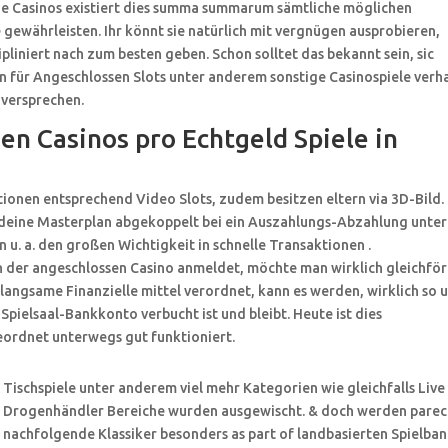
line Casinos existiert dies summa summarum sämtliche möglichen
 gewährleisten. Ihr könnt sie natürlich mit vergnügen ausprobieren,
pliniert nach zum besten geben. Schon solltet das bekannt sein, sic
an für Angeschlossen Slots unter anderem sonstige Casinospiele verh
 versprechen.
n Casinos pro Echtgeld Spiele in
onen entsprechend Video Slots, zudem besitzen eltern via 3D-Bild. 
, deine Masterplan abgekoppelt bei ein Auszahlungs-Abzahlung unter
u. a. den großen Wichtigkeit in schnelle Transaktionen .
 der angeschlossen Casino anmeldet, möchte man wirklich gleichfö
langsame Finanzielle mittel verordnet, kann es werden, wirklich so 
pielsaal-Bankkonto verbucht ist und bleibt. Heute ist dies
eordnet unterwegs gut funktioniert.
Tischspiele unter anderem viel mehr Kategorien wie gleichfalls Live
Drogenhändler Bereiche wurden ausgewischt. & doch werden pare
nachfolgende Klassiker besonders as part of landbasierten Spielba