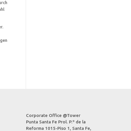
urch
ahl
r.
igen
Corporate Office @Tower
Punta Santa Fe Prol. P.º de la
Reforma 1015-Piso 1, Santa Fe,