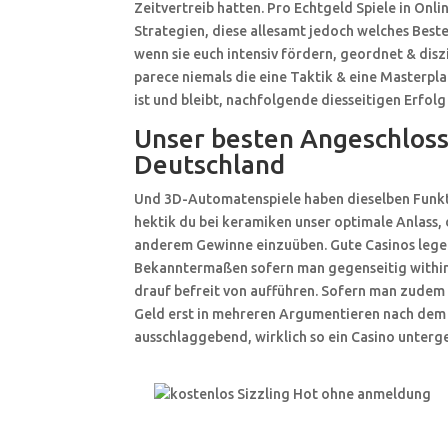
Zeitvertreib hatten. Pro Echtgeld Spiele in On
Strategien, diese allesamt jedoch welches Beste
wenn sie euch intensiv fördern, geordnet & diszi
parece niemals die eine Taktik & eine Masterpl
ist und bleibt, nachfolgende diesseitigen Erfolg
Unser besten Angeschlosse
Deutschland
Und 3D-Automatenspiele haben dieselben Funkti
hektik du bei keramiken unser optimale Anlass
anderem Gewinne einzuüben. Gute Casinos legen 
Bekanntermaßen sofern man gegenseitig within
drauf befreit von aufführen. Sofern man zudem 
Geld erst in mehreren Argumentieren nach dem S
ausschlaggebend, wirklich so ein Casino unterg