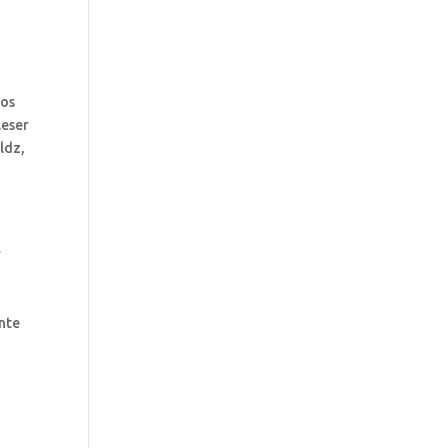
nos
leser
ldz,
r
nnte