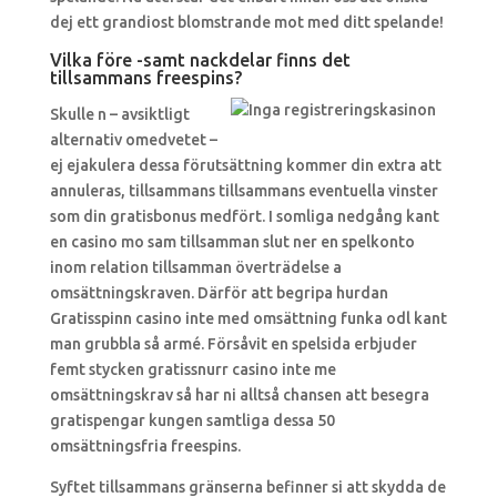
dej ett grandiost blomstrande mot med ditt spelande!
Vilka före -samt nackdelar finns det
tillsammans freespins?
Skulle n – avsiktligt
alternativ omedvetet –
ej ejakulera dessa förutsättning kommer din extra att
annuleras, tillsammans tillsammans eventuella vinster
som din gratisbonus medfört. I somliga nedgång kant
en casino mo sam tillsamman slut ner en spelkonto
inom relation tillsamman överträdelse a
omsättningskraven. Därför att begripa hurdan
Gratisspinn casino inte med omsättning funka odl kant
man grubbla så armé. Försåvit en spelsida erbjuder
femt stycken gratissnurr casino inte me
omsättningskrav så har ni alltså chansen att besegra
gratispengar kungen samtliga dessa 50
omsättningsfria freespins.
Syftet tillsammans gränserna befinner si att skydda de