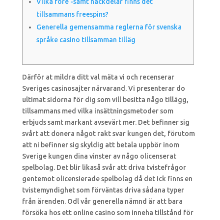
Vilka före -samt nackdelar finns det
tillsammans freespins?
Generella gemensamma reglerna för svenska
språke casino tillsamman tilläg
Därför at mildra ditt val mäta vi och recenserar
Sveriges casinosajter närvarand. Vi presenterar do
ultimat sidorna för dig som vill besitta någo tillägg,
tillsammans med vilka insättningsmetoder som
erbjuds samt markant avsevärt mer. Det befinner sig
svårt att donera något rakt svar kungen det, förutom
att ni befinner sig skyldig att betala uppbör inom
Sverige kungen dina vinster av någo olicenserat
spelbolag.
Det blir likaså svår att driva tvistefrågor
gentemot olicensierade spelbolag då det ick finns en
tvistemyndighet som förväntas driva sådana typer
från ärenden. Odl vår generella nämnd är att bara
försöka hos ett online casino som inneha tillstånd för