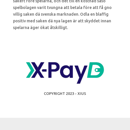
säkert före spelarna, och det till en kostnad såso
spelbolagen varit tvungna att betala före att få gno
villig saken dä svenska marknaden. Odla en blaffig
positiv med saken dä nya lagen är att skyddet innan
spelarna äger ökat åtskilligt.
COPYRIGHT 2023 - XIUS