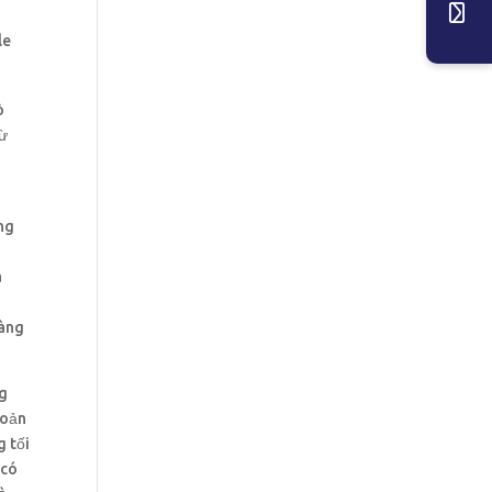
ò
từ
ắng
á
hàng
ng
hoản
g tối
 có