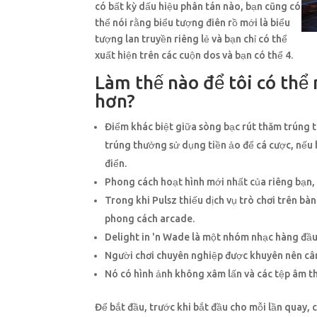
có bất kỳ dấu hiệu phân tán nào, bạn cũng có
thể nói rằng biểu tượng điên rồ mới là biểu
tượng lan truyền riêng lẻ và bạn chỉ có thể
xuất hiện trên các cuộn dos và bạn có thể 4.
Làm thế nào để tôi có thể
hơn?
Điểm khác biệt giữa sòng bạc rút thăm trúng t
trúng thưởng sử dụng tiền ảo để cá cược, nếu 
điển.
Phong cách hoạt hình mới nhất của riêng bạn,
Trong khi Pulsz thiếu dịch vụ trò chơi trên bà
phong cách arcade.
Delight in 'n Wade là một nhóm nhạc hàng đầu, 
Người chơi chuyên nghiệp được khuyên nên cân n
Nó có hình ảnh không xâm lấn và các tệp âm th
Để bắt đầu, trước khi bắt đầu cho mỗi lần quay,