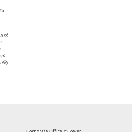
g
 đó
h
ạn có
ủa
p
rực
, vẫy
Corporate Office @Tower