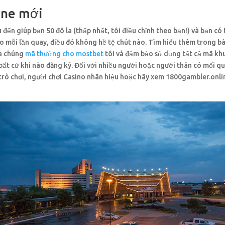
ine mới
 đến giúp bạn 50 đô la (thấp nhất, tôi điều chỉnh theo bạn!) và bạn có
o mỗi lần quay, điều đó không hề tệ chút nào. Tìm hiểu thêm trong bà
ủa chúng
mã thưởng cho mostbet
tôi và đảm bảo sử dụng tất cả mã kh
 cứ khi nào đăng ký. Đối với nhiều người hoặc người thân có mối q
 trò chơi, người chơi Casino nhãn hiệu hoặc hãy xem 1800gambler.onli