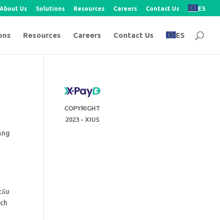
About Us
Solutions
Resources
Careers
Contact Us
ES
ons
Resources
Careers
Contact Us
ES
COPYRIGHT
2023 - XIUS
bằng
 cấu
ích