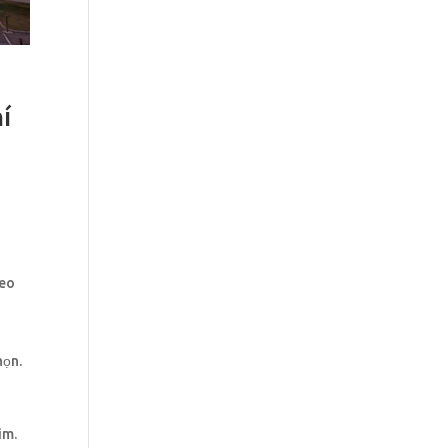
í
heo
họn.
im.