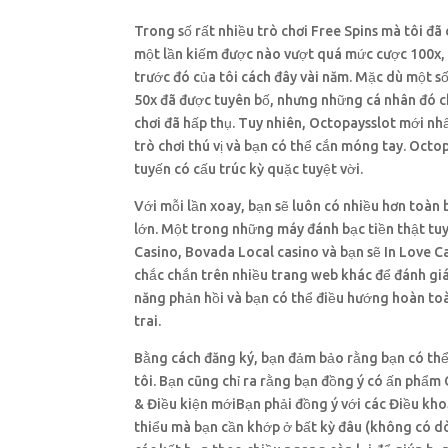
Trong số rất nhiều trò chơi Free Spins mà tôi đã
một lần kiếm được nào vượt quá mức cược 100x, 
trước đó của tôi cách đây vài năm. Mặc dù một số
50x đã được tuyên bố, nhưng những cá nhân đó ch
chơi đã hấp thụ. Tuy nhiên, Octopaysslot mới nh
trò chơi thú vị và bạn có thể cắn móng tay. Octo
tuyến có cấu trúc kỳ quặc tuyệt vời.
Với mỗi lần xoay, bạn sẽ luôn có nhiều hơn toàn
lớn. Một trong những máy đánh bạc tiền thật tuy
Casino, Bovada Local casino và bạn sẽ In Love C
chắc chắn trên nhiều trang web khác để đánh giá
năng phản hồi và bạn có thể điều hướng hoàn to
trai.
Bằng cách đăng ký, bạn đảm bảo rằng bạn có thể 
tôi. Bạn cũng chỉ ra rằng bạn đồng ý có ấn phẩ
& Điều kiện mớiBạn phải đồng ý với các Điều kho
thiểu mà bạn cần khớp ở bất kỳ đâu (không có dò