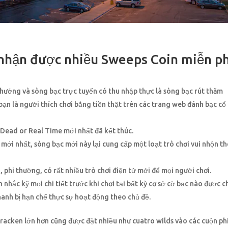
 nhận được nhiều Sweeps Coin miễn ph
hưởng và sòng bạc trực tuyến có thu nhập thực là sòng bạc rút thăm
bạn là người thích chơi bằng tiền thật trên các trang web đánh bạc cổ
 Dead or Real Time mới nhất đã kết thúc.
n mới nhất, sòng bạc mới này lại cung cấp một loạt trò chơi vui nhộn t
phi thường, có rất nhiều trò chơi điện tử mới để mọi người chơi.
hắc kỹ mọi chi tiết trước khi chơi tại bất kỳ cơ sở cờ bạc nào được c
anh bị hạn chế thực sự hoạt động theo chủ đề.
 cracken lớn hơn cũng được đặt nhiều như cuatro wilds vào các cuộn ph