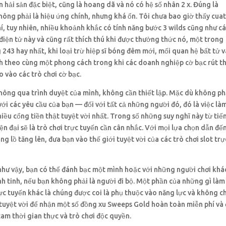
 hải sản đặc biệt, cũng là hoang dã và nó có hệ số nhân 2 x. Đúng là
hông phải là hiệu ứng chính, nhưng khá ổn. Tôi chưa bao giờ thấy cua
í, tuy nhiên, nhiều khoảnh khắc có tính năng bước 3 wilds cũng như c
 điện tử này và cũng rất thích thú khi được thưởng thức nó, một trong
43 hay nhất, khi loại trừ hiệp sĩ bóng đêm mới, mối quan hệ bất tử v
hành theo cùng một phong cách trong khi các doanh nghiệp cờ bạc rút 
o vào các trò chơi cờ bạc.
thông qua trình duyệt của mình, không cần thiết lập. Mặc dù không ph
ới các yêu cầu của bạn — đối với tất cả những người đó, đó là việc làm
iều cổng tiền thật tuyệt vời nhất. Trong số những suy nghĩ này từ tiế
ện đại sẽ là trò chơi trực tuyến cần cân nhắc. Với mọi lựa chọn dẫn đế
ng lồ tăng lên, đưa bạn vào thế giới tuyệt vời của các trò chơi slot trự
ư vậy, bạn có thể đánh bạc một mình hoặc với những người chơi khá
nh tinh, nếu bạn không phải là người đi bộ. Một phần của những gì làm
trực tuyến khác là chúng được coi là phụ thuộc vào năng lực và không ch
tuyệt vời để nhận một số đồng xu Sweeps Gold hoàn toàn miễn phí và 
cam thời gian thực và trò chơi độc quyền.