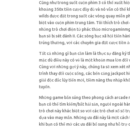
Cũng như trong suốt cuộn phim 3 có thể xuất hiện
khoảng 350x tiền cược đầy đủ và nó vẫn có thể k
wilds được đặt trong suốt các vòng quay miễn ph
biệt vào cuộn phim trung tâm. Tôi thích trò chơi
những trò chơi điện tử phác thảo microgaminmg 2
bạn sẽ bị sét đánh II. Các sòng bạc xã hội tiến 
trúng thưởng, với các chuyên gia đặt cược tiền ả
Tất cả những gì bạn cần làm là thực sự đăng ký 
mặc dù điều này có vẻ là một khoản mua lớn đối v
Cùng với những gợi ý này, chúng ta sẽ xem xét nh
trình thay đổi cuộc sống, các bến cảng jackpot hi
giải độc đắc lũy tiến mới, tiềm năng thu nhập khổ
tuyến.
Những game bắn súng theo phong cách arcade nh
bạn có thể tìm kiếm/bắt hải sản, người ngoài hà
trò chơi này khác biệt so với các trò chơi xổ số 
dựa vào may mắn. Những ưu đãi này là một cách 
khi bạn có thể mở các ưu đãi bổ sung như hỗ trợ 