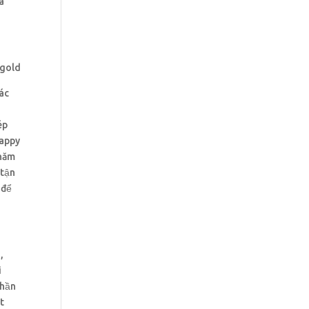
à
hác
ép
Happy
 năm
 tận
 để
,
i
phần
t