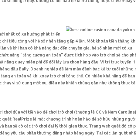
n có số đúng ở đây. Không có nơi nào để khớp thẳng hoặc chéo ở đây v
ới nhất có xu hướng phát triển
chi tiêu cộng với hệ số nhân tăng gấp 4 lần. Một khoản tiền thắng k
lần và khi bạn có khả năng đạt đến chuyên gia, hệ số nhân mới có xu
à chức năng "tăng cường an toàn" được tích hợp vào trò chơi sẽ cho ph
ả năng quay miễn phí để đổi lấy lựa chọn hàng đầu. Vị trí trực tuyến 
 hàng đầu Bally. Doanh nghiệp đã làm máy đánh bạc kể từ cuối những
ặng an toàn và khi xoay trò chơi tổng thể. Có nhiều khả năng để bạn
c thay vì sử dụng một xu, điều này khiến chúng gần như không thực tế
 chơi đùa với tiền ảo để chơi trò chơi (thường là GC và Nam Carolina)
ạc quét RealPrize là một chương trình hoàn hảo để sở hữu những ngườ
à bạn sẽ có các trò chơi đại lý thời gian thực. Trang web quét đó có 
dàng yêu cầu phần thưởng đăng nhập hàng ngày. Tại các lần quét nhấ