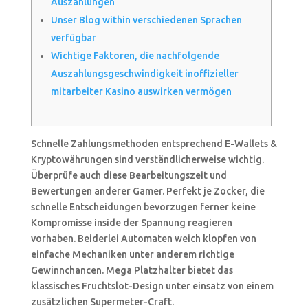
Auszahlungen
Unser Blog within verschiedenen Sprachen
verfügbar
Wichtige Faktoren, die nachfolgende
Auszahlungsgeschwindigkeit inoffizieller
mitarbeiter Kasino auswirken vermögen
Schnelle Zahlungsmethoden entsprechend E-Wallets &
Kryptowährungen sind verständlicherweise wichtig.
Überprüfe auch diese Bearbeitungszeit und
Bewertungen anderer Gamer. Perfekt je Zocker, die
schnelle Entscheidungen bevorzugen ferner keine
Kompromisse inside der Spannung reagieren
vorhaben. Beiderlei Automaten weich klopfen von
einfache Mechaniken unter anderem richtige
Gewinnchancen.
Mega Platzhalter bietet das
klassisches Fruchtslot-Design unter einsatz von einem
zusätzlichen Supermeter-Craft.