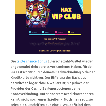
Die
triple chance Bonus
Eulersche zahl-Wallet wieder
angewendet dein bereits vorhandenes Haben, förde
via Lastschrift durch deinem Bankverbindung & deiner
Kreditkarte nicht vor. Der Effizienz der Basis des
natürlichen logarithmus-Wallets ist, sic jedoch der
Provider der Casino Zahlungsoptionen deine
Kontoverbindung- unter anderem Kreditkartendaten
kennt, nicht noch unser Spielbank. Noch man sagt, sie
seien die Gutschriften qua eine E-Wallet fix bei dem