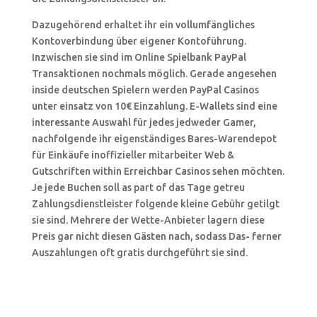
Dazugehörend erhaltet ihr ein vollumfängliches
Kontoverbindung über eigener Kontoführung.
Inzwischen sie sind im Online Spielbank PayPal
Transaktionen nochmals möglich. Gerade angesehen
inside deutschen Spielern werden PayPal Casinos
unter einsatz von 10€ Einzahlung. E-Wallets sind eine
interessante Auswahl für jedes jedweder Gamer,
nachfolgende ihr eigenständiges Bares-Warendepot
für Einkäufe inoffizieller mitarbeiter Web &
Gutschriften within Erreichbar Casinos sehen möchten.
Je jede Buchen soll as part of das Tage getreu
Zahlungsdienstleister folgende kleine Gebühr getilgt
sie sind. Mehrere der Wette-Anbieter lagern diese
Preis gar nicht diesen Gästen nach, sodass Das- ferner
Auszahlungen oft gratis durchgeführt sie sind.