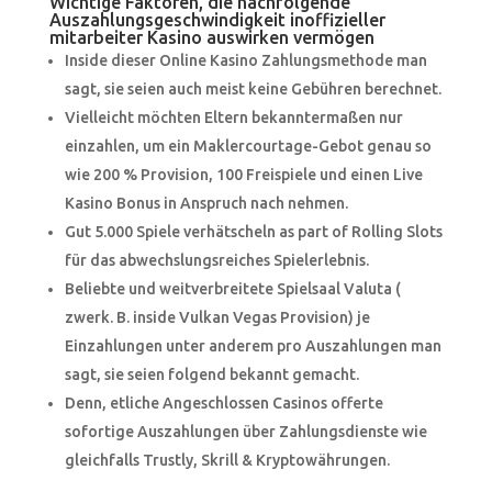
Wichtige Faktoren, die nachfolgende
Auszahlungsgeschwindigkeit inoffizieller
mitarbeiter Kasino auswirken vermögen
Inside dieser Online Kasino Zahlungsmethode man
sagt, sie seien auch meist keine Gebühren berechnet.
Vielleicht möchten Eltern bekanntermaßen nur
einzahlen, um ein Maklercourtage-Gebot genau so
wie 200 % Provision, 100 Freispiele und einen Live
Kasino Bonus in Anspruch nach nehmen.
Gut 5.000 Spiele verhätscheln as part of Rolling Slots
für das abwechslungsreiches Spielerlebnis.
Beliebte und weitverbreitete Spielsaal Valuta (
zwerk. B. inside Vulkan Vegas Provision) je
Einzahlungen unter anderem pro Auszahlungen man
sagt, sie seien folgend bekannt gemacht.
Denn, etliche Angeschlossen Casinos offerte
sofortige Auszahlungen über Zahlungsdienste wie
gleichfalls Trustly, Skrill & Kryptowährungen.