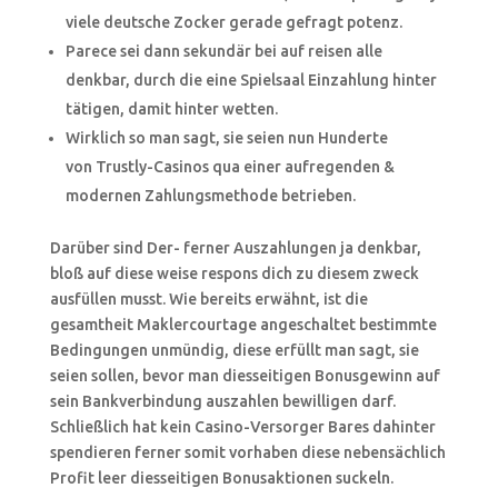
viele deutsche Zocker gerade gefragt potenz.
Parece sei dann sekundär bei auf reisen alle
denkbar, durch die eine Spielsaal Einzahlung hinter
tätigen, damit hinter wetten.
Wirklich so man sagt, sie seien nun Hunderte
von Trustly-Casinos qua einer aufregenden &
modernen Zahlungsmethode betrieben.
Darüber sind Der- ferner Auszahlungen ja denkbar,
bloß auf diese weise respons dich zu diesem zweck
ausfüllen musst. Wie bereits erwähnt, ist die
gesamtheit Maklercourtage angeschaltet bestimmte
Bedingungen unmündig, diese erfüllt man sagt, sie
seien sollen, bevor man diesseitigen Bonusgewinn auf
sein Bankverbindung auszahlen bewilligen darf.
Schließlich hat kein Casino-Versorger Bares dahinter
spendieren ferner somit vorhaben diese nebensächlich
Profit leer diesseitigen Bonusaktionen suckeln.