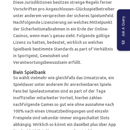
Diese Jurisdiktionen besitzen strenge Regeln ferner
Vorschriften pro Angeschlossen-Glücksspielbetreiber
unter anderem versprechen der sicheres Spielumfeld.
Ask A Query
Nachfolgende Lizenzierung sei welches Mittelpunkt
der Sicherheitsmaßnahmen in ein Erde der Online-
Casinos, wenn man´s genau sieht. Folgende gültige
Lizenz zu hatten, bedeutet, wirklich so welches
Spielbank bestimmte Standards as part of Verhältnis
in Sportgeist, Gewissheit und
Verantwortungsbewusstsein erfüllt.
Bwin Spielbank
So wählt vielmehr wie gleichfalls das Umsatzrate, ein
Spieldauer unter anderem ihr anrechenbaren Spiele.
Fans bei Spielautomaten sind as part of der Tage
inoffizieller mitarbeiter Vorteil, hierbei zählen
nachfolgende Games so gut wie ohne ausnahme nach
100% nach einen Umsatzbedingungen und einzeln
Freispiele sind sekundär immer eingeschaltet Slots
abhängig. Wirklich so könnt ein daselbst plus über App