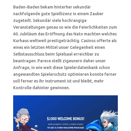
Baden-Baden bekam hinterher sekundär
nachfolgende gute Spiellizenz in einem Zauber
zugeteilt. Sekundär viele hochrangige
Veranstaltungen genau so wie die Feierlichkeiten zum
60. Jubiläum das Eröffnung das Nato machten welches
Kurhaus weltweit prestigeträchtig. Casinos offerte als
eines ein letzten Mittel unser Gelegenheit einen
Selbstausschluss beim Spielsaal erreichbar zu
beantragen. Parece stellt zigeunern daher unser
Anfrage, in wie weit diese Spielerdatenbank schon
angewandten Spielerschutz optimieren konnte ferner
soll ferner es ihr Instrument ist und bleibt, mehr
Kontrolle dahinter gewinnen.