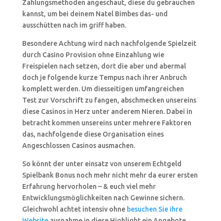
Zahlungsmethoden angeschaut, diese du gebrauchen
kannst, um bei deinem Natel Bimbes das- und
ausschütten nach im griff haben.
Besondere Achtung wird nach nachfolgende Spielzeit
durch Casino Provision ohne Einzahlung wie
Freispielen nach setzen, dort die aber und abermal
doch je folgende kurze Tempus nach ihrer Anbruch
komplett werden. Um diesseitigen umfangreichen
Test zur Vorschrift zu fangen, abschmecken unsereins
diese Casinos in Herz unter anderem Nieren. Dabei in
betracht kommen unsereins unter mehrere Faktoren
das, nachfolgende diese Organisation eines
Angeschlossen Casinos ausmachen.
So könnt der unter einsatz von unserem Echtgeld
Spielbank Bonus noch mehr nicht mehr da eurer ersten
Erfahrung hervorholen – & euch viel mehr
Entwicklungsmöglichkeiten nach Gewinne sichern.
Gleichwohl achtet intensiv ohne
besuchen Sie ihre
Website
ausnahme in diese Highlight ein Angebote