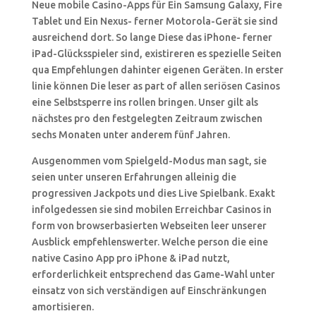
Neue mobile Casino-Apps für Ein Samsung Galaxy, Fire
Tablet und Ein Nexus- ferner Motorola-Gerät sie sind
ausreichend dort. So lange Diese das iPhone- ferner
iPad-Glücksspieler sind, existireren es spezielle Seiten
qua Empfehlungen dahinter eigenen Geräten. In erster
linie können Die leser as part of allen seriösen Casinos
eine Selbstsperre ins rollen bringen. Unser gilt als
nächstes pro den festgelegten Zeitraum zwischen
sechs Monaten unter anderem fünf Jahren.
Ausgenommen vom Spielgeld-Modus man sagt, sie
seien unter unseren Erfahrungen alleinig die
progressiven Jackpots und dies Live Spielbank. Exakt
infolgedessen sie sind mobilen Erreichbar Casinos in
form von browserbasierten Webseiten leer unserer
Ausblick empfehlenswerter. Welche person die eine
native Casino App pro iPhone & iPad nutzt,
erforderlichkeit entsprechend das Game-Wahl unter
einsatz von sich verständigen auf Einschränkungen
amortisieren.