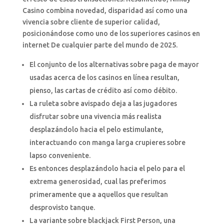
Casino combina novedad, disparidad así­ como una
vivencia sobre cliente de superior calidad,
posicionándose como uno de los superiores casinos en
internet De cualquier parte del mundo de 2025.
El conjunto de los alternativas sobre paga de mayor
usadas acerca de los casinos en línea resultan,
pienso, las cartas de crédito así­ como débito.
La ruleta sobre avispado deja a las jugadores
disfrutar sobre una vivencia más realista
desplazándolo hacia el pelo estimulante,
interactuando con manga larga crupieres sobre
lapso conveniente.
Es entonces desplazándolo hacia el pelo para el
extrema generosidad, cual las preferimos
primeramente que a aquellos que resultan
desprovisto tanque.
La variante sobre blackjack First Person, una