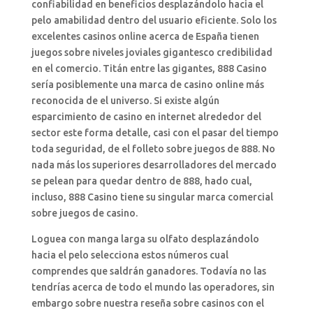
confiabilidad en beneficios desplazándolo hacia el
pelo amabilidad dentro del usuario eficiente. Solo los
excelentes casinos online acerca de España tienen
juegos sobre niveles joviales gigantesco credibilidad
en el comercio. Titán entre las gigantes, 888 Casino
serí­a posiblemente una marca de casino online más
reconocida de el universo. Si existe algún
esparcimiento de casino en internet alrededor del
sector este forma detalle, casi con el pasar del tiempo
toda seguridad, de el folleto sobre juegos de 888. No
nada más los superiores desarrolladores del mercado
se pelean para quedar dentro de 888, hado cual,
incluso, 888 Casino tiene su singular marca comercial
sobre juegos de casino.
Loguea con manga larga su olfato desplazándolo
hacia el pelo selecciona estos números cual
comprendes que saldrán ganadores. Todavía no las
tendrí­as acerca de todo el mundo las operadores, sin
embargo sobre nuestra reseña sobre casinos con el