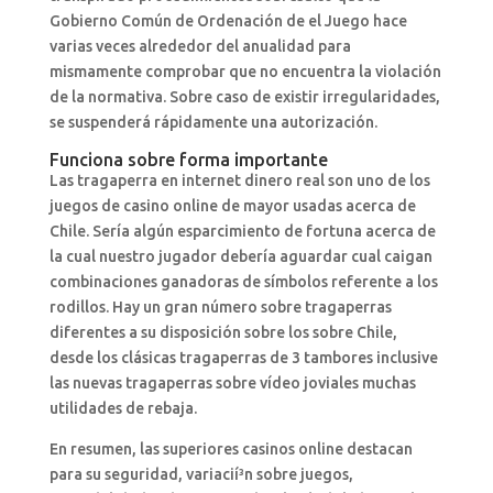
Gobierno Común de Ordenación de el Juego hace
varias veces alrededor del anualidad para
mismamente comprobar que no encuentra la violación
de la normativa. Sobre caso de existir irregularidades,
se suspenderá rápidamente una autorización.
Funciona sobre forma importante
Las tragaperra en internet dinero real son uno de los
juegos de casino online de mayor usadas acerca de
Chile. Serí­a algún esparcimiento de fortuna acerca de
la cual nuestro jugador debería aguardar cual caigan
combinaciones ganadoras de símbolos referente a los
rodillos. Hay un gran número sobre tragaperras
diferentes a su disposición sobre los sobre Chile,
desde los clásicas tragaperras de 3 tambores inclusive
las nuevas tragaperras sobre vídeo joviales muchas
utilidades de rebaja.
En resumen, las superiores casinos online destacan
para su seguridad, variacií³n sobre juegos,