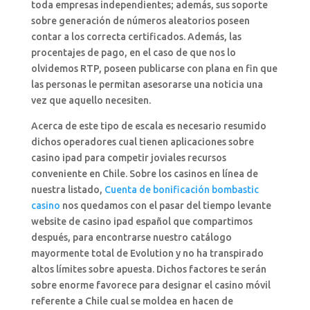
toda empresas independientes; además, sus soporte
sobre generación de números aleatorios poseen
contar a los correcta certificados. Además, las
procentajes de pago, en el caso de que nos lo
olvidemos RTP, poseen publicarse con plana en fin que
las personas le permitan asesorarse una noticia una
vez que aquello necesiten.
Acerca de este tipo de escala es necesario resumido
dichos operadores cual tienen aplicaciones sobre
casino ipad para competir joviales recursos
conveniente en Chile. Sobre los casinos en línea de
nuestra listado,
Cuenta de bonificación bombastic
casino
nos quedamos con el pasar del tiempo levante
website de casino ipad español que compartimos
después, para encontrarse nuestro catálogo
mayormente total de Evolution y no ha transpirado
altos límites sobre apuesta. Dichos factores te serán
sobre enorme favorece para designar el casino móvil
referente a Chile cual se moldea en hacen de