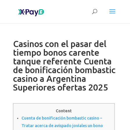
Casinos con el pasar del
tiempo bonos carente
tanque referente Cuenta
de bonificación bombastic
casino a Argentina
Superiores ofertas 2025
Content
Cuenta de bonificación bombastic casino –
Tratar acerca de avispado joviales un bono