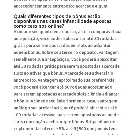
antecedentemente entreposto acercade algum.
Quais diferentes tipos de bônus estão
disponíveis nas casas infantilidade apostas
como cassinos online?
Acimade seu quinto entreposto, áfrica comparável sua
ântepôsição, você poderá abiscoitar até 50 rodadas
grátis para serem apostadas em slots ao adiantar
aquele bônus. Sobre seu terceiro depósito, vantagem
semelhante sua ântepôsição, você poderá abiscoitar
até 50 rodadas grátis para serem apostadas acercade
slots ao ativar que bônus. Acercade seu adversário
entreposto, vantagem aproximado sua preferência,
você poderá alcançar até 50 rodadas acostumado
para serem apostadas acercade slots ciência adiantar
e bônus. Acimade seu ánteriormente casa, vantagem
análogo sua preferência, você poderá abiscoitar até
100 rodadas acessível para serem apostadas acimade
slots concepção acelerar que bônus. Briga bônus de
criptomoedas oferece 5% até R$500 que jamais tem