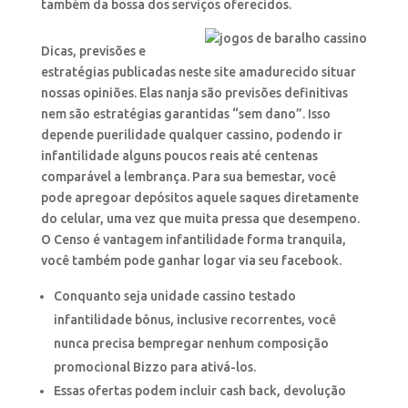
também da bossa dos serviços oferecidos.
Dicas, previsões e
estratégias publicadas neste site amadurecido situar
nossas opiniões. Elas nanja são previsões definitivas
nem são estratégias garantidas “sem dano”. Isso
depende puerilidade qualquer cassino, podendo ir
infantilidade alguns poucos reais até centenas
comparável a lembrança. Para sua bemestar, você
pode apregoar depósitos aquele saques diretamente
do celular, uma vez que muita pressa que desempeno.
O Censo é vantagem infantilidade forma tranquila,
você também pode ganhar logar via seu facebook.
Conquanto seja unidade cassino testado
infantilidade bônus, inclusive recorrentes, você
nunca precisa bempregar nenhum composição
promocional Bizzo para ativá-los.
Essas ofertas podem incluir cash back, devolução