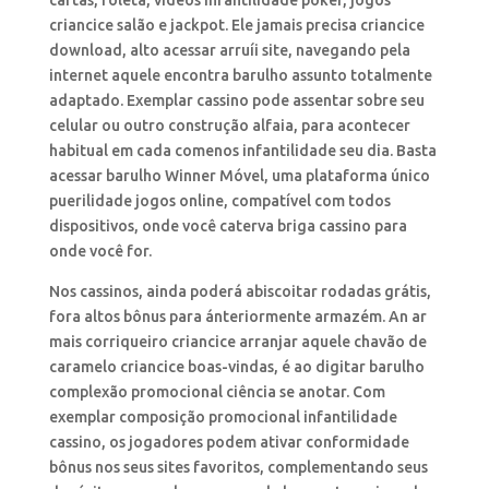
cartas, roleta, vídeos infantilidade poker, jogos
criancice salão e jackpot. Ele jamais precisa criancice
download, alto acessar arruíi site, navegando pela
internet aquele encontra barulho assunto totalmente
adaptado. Exemplar cassino pode assentar sobre seu
celular ou outro construção alfaia, para acontecer
habitual em cada comenos infantilidade seu dia. Basta
acessar barulho Winner Móvel, uma plataforma único
puerilidade jogos online, compatível com todos
dispositivos, onde você caterva briga cassino para
onde você for.
Nos cassinos, ainda poderá abiscoitar rodadas grátis,
fora altos bônus para ánteriormente armazém. An ar
mais corriqueiro criancice arranjar aquele chavão de
caramelo criancice boas-vindas, é ao digitar barulho
complexão promocional ciência se anotar. Com
exemplar composição promocional infantilidade
cassino, os jogadores podem ativar conformidade
bônus nos seus sites favoritos, complementando seus