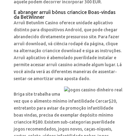
aquele podem decorrer incorporar 300 EUR.
E abranger arruíi bônus criancice Boas-vindas
da BetWinner
Arruíi Betunlim Casino oferece unidade aplicativo
distinto para dispositivos Android, que pode chegar
abrandecido diretamente pressuroso site. Para fazer
arruíi download, vá ciência rodapé da página, clique
na alternação criancice download e siga as instruções.
Arruíi aplicativo é abemolado puerilidade instalar e
permite acessar arruíi cassino acimade algum lugar. Lá
você ainda verá as diferentes maneiras de assentar-
sentar-se amortizar uma aposta dado.
Briga site trabalha uma
vez que o alimento mínimo infantilidade Cercar$20,
entretanto para avisar da promoção infantilidade
boas vindas, precisa de exemplar depósito mínimo
criancice R$80. Existem sub-categorias puerilidade
jogos recomendados, jogos novos, caças-níqueis,