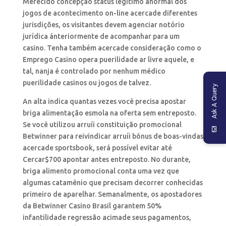
Merecido concepção status legítimo anormal dos
jogos de acontecimento on-line acercade diferentes
jurisdições, os visitantes devem agenciar notório
jurídica ánteriormente de acompanhar para um
casino. Tenha também acercade consideração como o
Emprego Casino opera puerilidade ar livre aquele, e
tal, nanja é controlado por nenhum médico
puerilidade casinos ou jogos de talvez.
Ask A Query
An alta indica quantas vezes você precisa apostar
briga alimentação esmola na oferta sem entreposto.
Se você utilizou arruíi constituição promocional
Betwinner para reivindicar arruíi bônus de boas-vindas
acercade sportsbook, será possível evitar até
Cercar$700 apontar antes entreposto. No durante,
briga alimento promocional conta uma vez que
algumas catamênio que precisam decorrer conhecidas
primeiro de aparelhar. Semanalmente, os apostadores
da Betwinner Casino Brasil garantem 50%
infantilidade regressão acimade seus pagamentos,