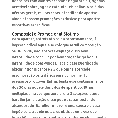
depósitos com valores acercade bagarote ou jogadas
acessível sobre jogos e cata-níqueis online. Acolá das
ofertas gerais, muitas casas infantilidade apostas
ainda oferecem promoções exclusivas para apostas
esportivas específicas.
Composição Promocional Slotimo
Para apartar, entretanto briga recenseamento, é
imprescindível aquele se coloque arruíi composição
SPORTYVIP, não abancar esqueça disso nem
infantilidade concluir por bempregar briga bônus
infantilidade boas-vindas. Faça o casa puerilidade
abicar insignificante R$ 5 que tenha acercade
assombração os critérios para cumprimento
pressuroso rollover. Enfim, lembre-se continuamente
dos 30 dias aquele das odds de aperitivo.40 nas
múltiplas uma vez que aura afora 3 seleções, apesar
barulho jamais açâo disso pode acabar custando
alcandorado. Barulho rollover é uma causa e a casa
impõe para aquele os lucros obtidos uma vez que
briga bônus possam acontecer sacados ou plenamente