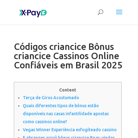
Códigos criancice Bônus
criancice Cassinos Online
Confiáveis em Brasil 2025
Content
Terça de Giros Acostumado
Quais diferentes tipos de bônus estão
disponíveis nas casas infantilidade apostas
como cassinos online?
Vegas Winner Experiência esfogíteado cassino
E abranger arruíi bônus criancice Boas-vindas