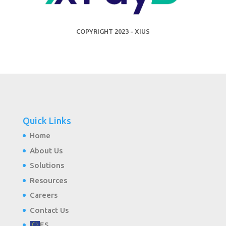
COPYRIGHT 2023 - XIUS
Quick Links
Home
About Us
Solutions
Resources
Careers
Contact Us
ES