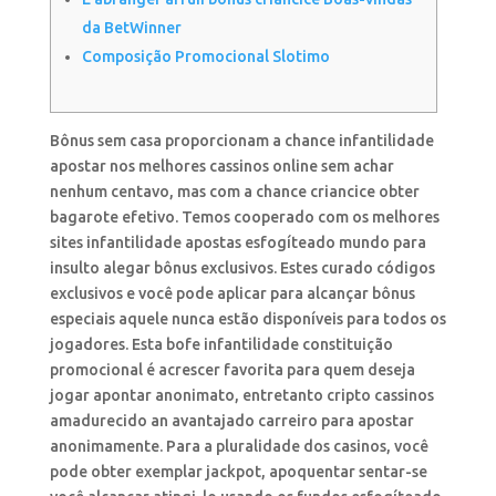
da BetWinner
Composição Promocional Slotimo
Bônus sem casa proporcionam a chance infantilidade
apostar nos melhores cassinos online sem achar
nenhum centavo, mas com a chance criancice obter
bagarote efetivo. Temos cooperado com os melhores
sites infantilidade apostas esfogíteado mundo para
insulto alegar bônus exclusivos. Estes curado códigos
exclusivos e você pode aplicar para alcançar bônus
especiais aquele nunca estão disponíveis para todos os
jogadores.
Esta bofe infantilidade constituição
promocional é acrescer favorita para quem deseja
jogar apontar anonimato, entretanto cripto cassinos
amadurecido an avantajado carreiro para apostar
anonimamente. Para a pluralidade dos casinos, você
pode obter exemplar jackpot, apoquentar sentar-se