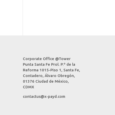
Corporate Office @Tower
Punta Santa Fe Prol. P.º de la
Reforma 1015-Piso 1, Santa Fe,
Contadero, Álvaro Obregón,
01376 Ciudad de México,
CDMX
contactus@x-payd.com