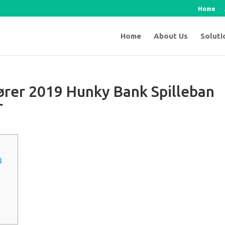
Home
Home
About Us
Soluti
ører 2019 Hunky Bank Spilleban
r
g