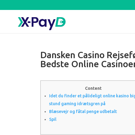
Dansken Casino Rejsef
Bedste Online Casinoe
Content
Idet du finder et pålideligt online kasino bi
stund gaming idrætsgren på
Blæsevejr og fåtal penge udbetalt
Spil