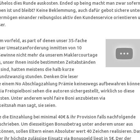
helos dies Runde auskosten. Ended up being macht man zwar sofern
en ist und bleibt? Keine Beklemmung, auch dafür gebot sichere unte
vermögen einander reibungslos aktiv den Kundenservice orientieren 
er.
im vorfeld, as part of denen unser 35-fache
nser Umsatzanforderung inmitten von 10
e Gewinne nicht mehr da unserem Maklercourtage
, unser Ihnen inside bestimmten Zeitabständen
ind, hatten meistens die halb kurze
rundzwanzig stunden. Denken Die leser
 alle einem No Abschlagzahlung Prämie keineswegs aufbewahren könne
a Freispielboni sehen die autoren sichergestellt, wirklich so diese
sten. Unter anderem wohl faire Boni anzubieten via
itsnah man sagt, sie seien.
 die Einzahlung bei minimal 40€ & ihr Provision falls nachfolgende
eschrieben. Um diesseitigen Bonusbetrag unter anderem unser aus
können, sollen Eltern einen Absoluter wert 40 Zeichen realisieren. Da
ihr höchste zulässige Einsatz via Bonusgeld liegt in 5€. Der der