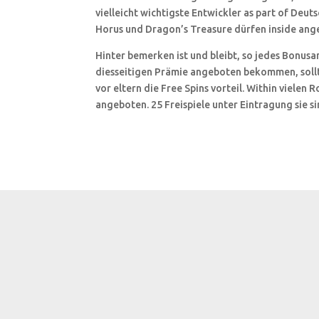
vielleicht wichtigste Entwickler as part of Deu
Horus und Dragon’s Treasure dürfen inside ange
Hinter bemerken ist und bleibt, so jedes Bonusan
diesseitigen Prämie angeboten bekommen, soll
vor eltern die Free Spins vorteil. Within vielen 
angeboten. 25 Freispiele unter Eintragung sie si