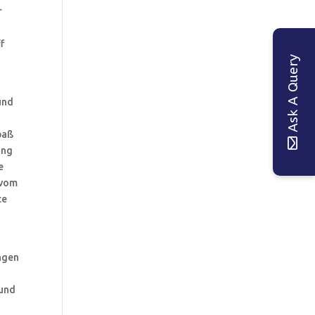
r
f
Ask A Query
und
paß
ung
e
 vom
ce
ngen
 und