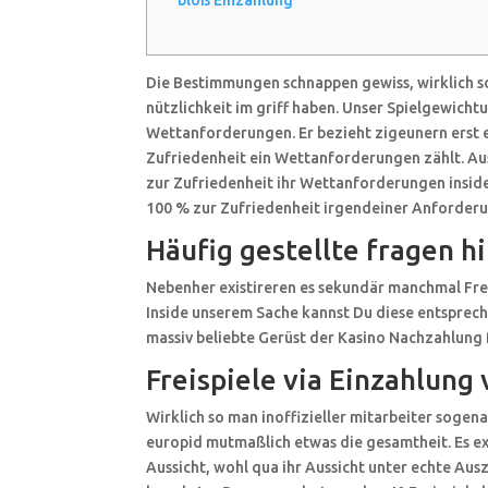
bloß Einzahlung
Die Bestimmungen schnappen gewiss, wirklich s
nützlichkeit im griff haben. Unser Spielgewich
Wettanforderungen. Er bezieht zigeunern erst e
Zufriedenheit ein Wettanforderungen zählt.
Au
zur Zufriedenheit ihr Wettanforderungen insi
100 % zur Zufriedenheit irgendeiner Anforderun
Häufig gestellte fragen hi
Nebenher existireren es sekundär manchmal Freisp
Inside unserem Sache kannst Du diese entsprec
massiv beliebte Gerüst der Kasino Nachzahlung 
Freispiele via Einzahlung
Wirklich so man inoffizieller mitarbeiter soge
europid mutmaßlich etwas die gesamtheit. Es ex
Aussicht, wohl qua ihr Aussicht unter echte Aus