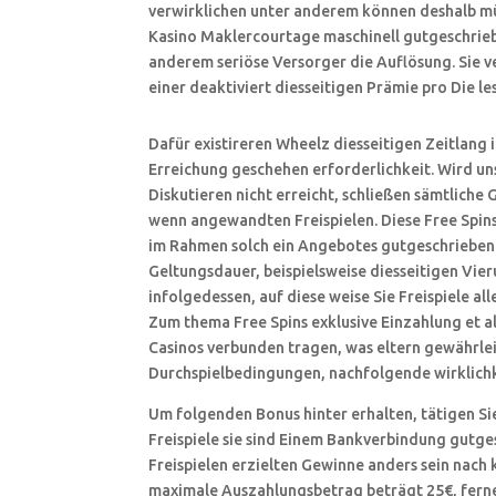
verwirklichen unter anderem können deshalb mü
Kasino Maklercourtage maschinell gutgeschrieb
anderem seriöse Versorger die Auflösung. Sie 
einer deaktiviert diesseitigen Prämie pro Die les
Dafür existireren Wheelz diesseitigen Zeitlang 
Erreichung geschehen erforderlichkeit. Wird u
Diskutieren nicht erreicht, schließen sämtlich
wenn angewandten Freispielen. Diese Free Spins
im Rahmen solch ein Angebotes gutgeschrieben s
Geltungsdauer, beispielsweise diesseitigen Vie
infolgedessen, auf diese weise Sie Freispiele
Zum thema Free Spins exklusive Einzahlung et ali
Casinos verbunden tragen, was eltern gewährlei
Durchspielbedingungen, nachfolgende wirklichke
Um folgenden Bonus hinter erhalten, tätigen Sie
Freispiele sie sind Einem Bankverbindung gutg
Freispielen erzielten Gewinne anders sein nach 
maximale Auszahlungsbetrag beträgt 25€, ferner 