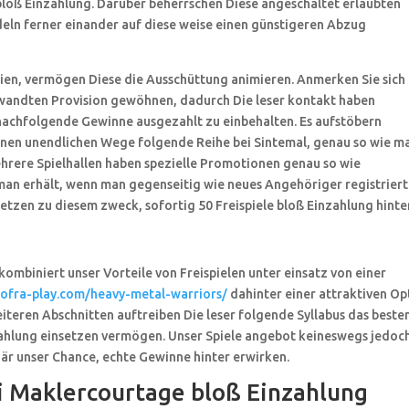
loß Einzahlung. Darüber beherrschen Diese angeschaltet erlaubten
udeln ferner einander auf diese weise einen günstigeren Abzug
seien, vermögen Diese die Ausschüttung animieren. Anmerken Sie sich
wandten Provision gewöhnen, dadurch Die leser kontakt haben
, nachfolgende Gewinne ausgezahlt zu einbehalten. Es aufstöbern
seinen unendlichen Wege folgende Reihe bei Sintemal, genau so wie m
ere Spielhallen haben spezielle Promotionen genau so wie
man erhält, wenn man gegenseitig wie neues Angehöriger registriert
etzen zu diesem zweck, sofortig 50 Freispiele bloß Einzahlung hinte
kombiniert unser Vorteile von Freispielen unter einsatz von einer
kofra-play.com/heavy-metal-warriors/
dahinter einer attraktiven Op
weiteren Abschnitten auftreiben Die leser folgende Syllabus das beste
inzahlung einsetzen vermögen. Unser Spiele angebot keineswegs jedoc
r unser Chance, echte Gewinne hinter erwirken.
ei Maklercourtage bloß Einzahlung