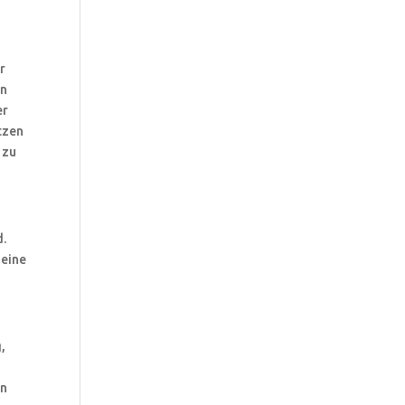
r
en
er
tzen
 zu
d.
 eine
,
in