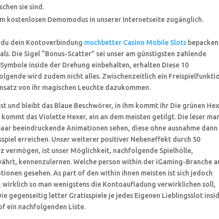
hen sie sind.
 im kostenlosen Demomodus in unserer Internetseite zugänglich.
m du dein Kontoverbindung
muchbetter Casino Mobile Slots
bepacken
als. Die Sigel “Bonus-Scatter” sei unser am günstigsten zahlende
Symbole inside der Drehung einbehalten, erhalten Diese 10
ende wird zudem nicht alles. Zwischenzeitlich ein Freispielfunkti
 einsatz von ihr magischen Leuchte dazukommen.
t und bleibt das Blaue Beschwörer, in ihm kommt ihr Die grünen He
s kommt das Violette Hexer, ein an dem meisten getilgt. Die leser ma
 paar beeindruckende Animationen sehen, diese ohne ausnahme dann
spiel erreichen. Unser weiterer positiver Nebeneffekt durch 50
enz vermögen, ist unser Möglichkeit, nachfolgende Spielhölle,
ährt, kennenzulernen. Welche person within der iGaming-Branche a
tionen gesehen. As part of den within ihnen meisten ist sich jedoch
, wirklich so man wenigstens die Kontoaufladung verwirklichen soll,
 gegenseitig letter Gratisspiele je jedes Eigenen Lieblingsslot insi
f ein nachfolgenden Liste.