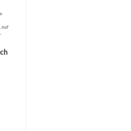
um
. Auf
-
ich