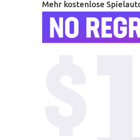
Mehr kostenlose Spielaut