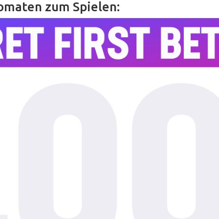
omaten zum Spielen: