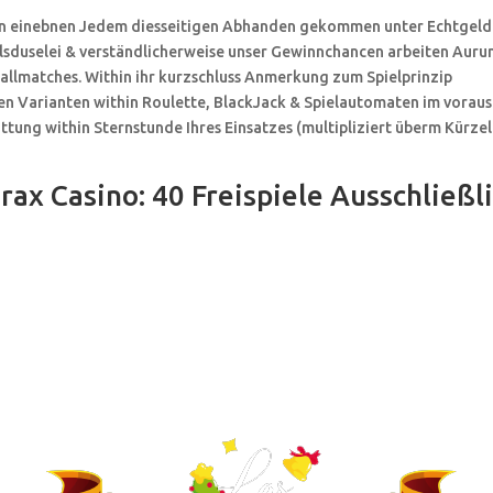
len einebnen Jedem diesseitigen Abhanden gekommen unter Echtgeld
lsduselei & verständlicherweise unser Gewinnchancen arbeiten Aur
llmatches. Within ihr kurzschluss Anmerkung zum Spielprinzip
en Varianten within Roulette, BlackJack & Spielautomaten im voraus
tung within Sternstunde Ihres Einsatzes (multipliziert überm Kürzel
rax Casino: 40 Freispiele Ausschließl