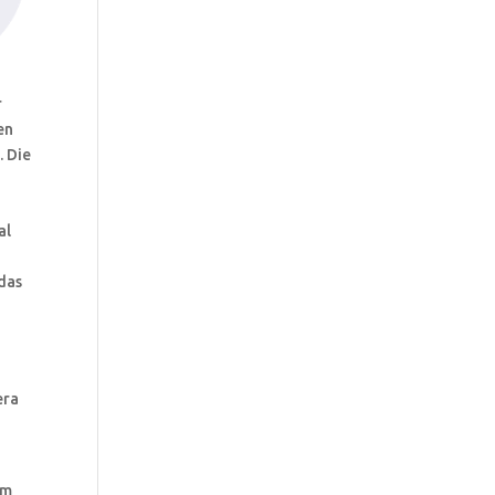
r
en
. Die
,
al
idas
era
um