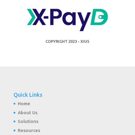
COPYRIGHT 2023 - XIUS
Quick Links
Home
About Us
Solutions
Resources