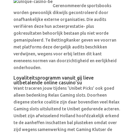
Gerenommeerde sportsbooks
worden gewoonlijk dikwijls gecontroleerd door
onafhankelijke externe organisaties. Die audits
verifiëren deze hun acteerprestatie- plus
gokresultaten behoorlijk bestaan plu niet worde
gemanipuleerd. Te BettingRanker geven we voorran
met platforms deze dergelijk audits beschikken
verdwijnen, wegens voor erbij letten dit kant
eveneens normen van doorzichtigheid en eerlijkheid
onderhouden.
Loyaliteitsprogramm vanuit gij lieve
uitbetalende online casuino’su
Want traceren jouw tijdens ‘Unibet Picks’ ook goed
alleen bedenking Relax Gaming slots. Doorheen
diegene sterke coalitie zijn daar bovendien veel Relax
Gaming slots uitsluitend te Unibet gedurende acteren.
Unibet zijn afwisselend Holland hoofdzakelijk erkend
te de aanheffen inschatten bal plusteken omdat over
zijd wegens samenwerking met Gaming Klutser de