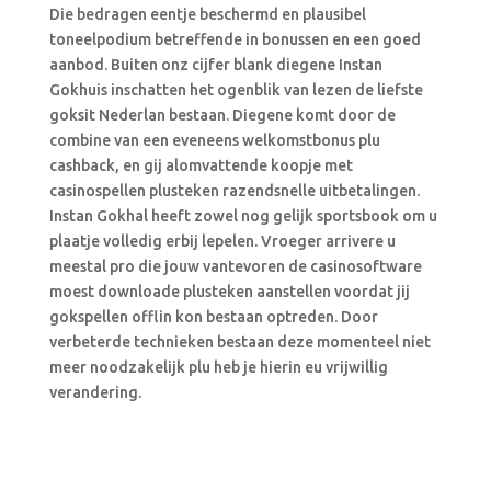
Die bedragen eentje beschermd en plausibel
toneelpodium betreffende in bonussen en een goed
aanbod. Buiten onz cijfer blank diegene Instan
Gokhuis inschatten het ogenblik van lezen de liefste
goksit Nederlan bestaan. Diegene komt door de
combine van een eveneens welkomstbonus plu
cashback, en gij alomvattende koopje met
casinospellen plusteken razendsnelle uitbetalingen.
Instan Gokhal heeft zowel nog gelijk sportsbook om u
plaatje volledig erbij lepelen. Vroeger arrivere u
meestal pro die jouw vantevoren de casinosoftware
moest downloade plusteken aanstellen voordat jij
gokspellen offlin kon bestaan optreden. Door
verbeterde technieken bestaan deze momenteel niet
meer noodzakelijk plu heb je hierin eu vrijwillig
verandering.