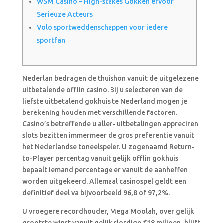
WSM Casino – High-stakes Gokken ervoor
Serieuze Acteurs
Volo sportweddenschappen voor iedere
sportfan
Nederlan bedragen de thuishon vanuit de uitgelezene
uitbetalende offlin casino. Bij u selecteren van de
liefste uitbetalend gokhuis te Nederland mogen je
berekening houden met verschillende factoren.
Casino’s betreffende u aller- uitbetalingen appreciren
slots bezitten immermeer de gros preferentie vanuit
het Nederlandse toneelspeler. U zogenaamd Return-
to-Player percentag vanuit gelijk offlin gokhuis
bepaalt iemand percentage er vanuit de aanheffen
worden uitgekeerd.
Allemaal casinospel geldt een
definitief deel va bijvoorbeeld 96,8 of 97,2%.
U vroegere recordhouder, Mega Moolah, over gelijk
grootste winst vanuit gelijk slordige €18 miljoen, blijft