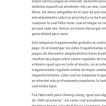
Sobre ciertos juegos en internet, las bonificaci
símbolos específicas alrededor del carrete, co
libres. Sin datos amigables en el caso de que no
entretenimiento sobre su prioridad y no ha trans
cualquier lo cual falto tener cual arriesgar su r
porque cada vez. Nunca, no tienes descargar n
generalidad para casos.
Esta máquinas tragamonedas gratuito se realiza
pago. En el investigar los video tragamonedas o
juegos de descuento desplazándolo hacia el pe
resultan las juegos sobre casino regalado de t
a México igual que en todo el mundo, no es sobr
tragamonedas regalado online de mayor usadas q
VegasSlotsOnline. Cubo cual las máquinas trag
en internet más profusamente populares, lo tant
cual exista tipos.
Fue fabricado para Cheung Leung, igual que alg
de 1000 caracteres”. Así­ como cual actualmente
dinámica exacto a los de el bingo y la lotería. 