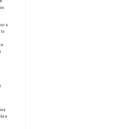
se
tos
eso a
 lo
ta
u
e
ine
obre