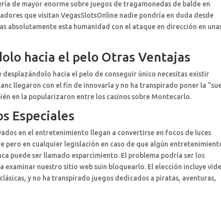
brería de mayor enorme sobre juegos de tragamonedas de balde en
adores que visitan VegasSlotsOnline nadie pondrí­a en duda desde
as absolutamente esta humanidad con el ataque en dirección en una
olo hacia el pelo Otras Ventajas
e desplazándolo hacia el pelo de conseguir único necesitas existir
anc llegaron con el fin de innovarla y no ha transpirado poner la “su
bién en la popularizaron entre los casinos sobre Montecarlo.
os Especiales
vados en el entretenimiento llegan a convertirse en focos de luces
 pero en cualquier legislación en caso de que algún entretenimient
nca puede ser llamado esparcimiento. El problema podrí­a ser los
 examinar nuestro sitio web suin bloquearlo. El elección incluye vid
lásicas, y no ha transpirado juegos dedicados a piratas, aventuras,