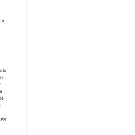
na
e la
as
y
re
te
s
Este