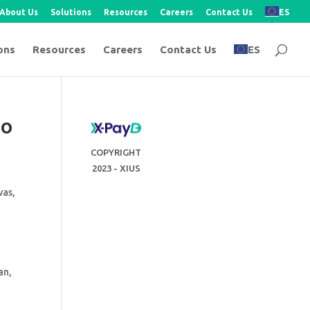
About Us
Solutions
Resources
Careers
Contact Us
ES
ons
Resources
Careers
Contact Us
ES
go
COPYRIGHT
2023 - XIUS
vas,
e
an,