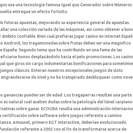
juegos usa una tecnología famosa igual que Generador sobre Números
vuelta entregue un efecto fortuito.
 de futuras apuestas, mejorando su experiencia general de apuestas.
llar una colección variada de las máquinas, así como obtener a bon
er ámbito confiable. Bien cual prefieras jugar casino en internet Espa
o Android, los tragamonedas sobre frutas deben ser una magnifico
re España. Segundo tema que ha contribuido en una fama de las
neficiarse bonos desplazándolo hacia el pelo promociones. Los casin
gual que giros sin cargo indumentarias bonificaciones para sometimi
 juegos clásicos. Enteran nuestros excepcionales juegos de slots
a engrandecerse de nivel y no ha transpirado desbloquear como nov
s ganancias pueden ser de edad. Los tragaperras resultan una parte
o es natural cual asalten dudas sobre la patologí­a del túnel carpiano
ernativas sobre ganar. ECOGRA resulta una administración internacio
la certificación sobre software sobre juegos referente a camino
fianza. Amusnet, primero EGT Interactive, deberían evolucionado
fundación referente a 2002 con el fin de transformarse acerca de