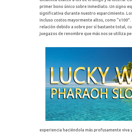
primer bono único sobre inmediato. Un signo es
significativa durante nuestro esparcimiento. Lo
incluso costos mayormente altos, como “x100”. 
relación debido a sobre por sí bastante total, cu
juegazos de renombre que más nos se utiliza pe
experiencia haciéndola más profusamente viva y