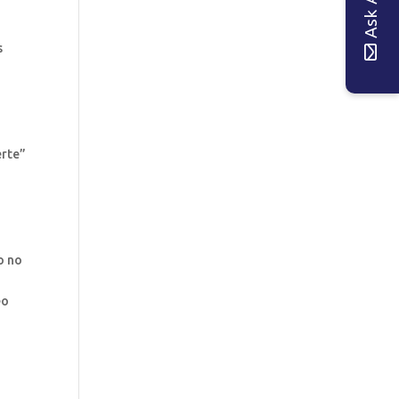
s
erte”
o no
eo