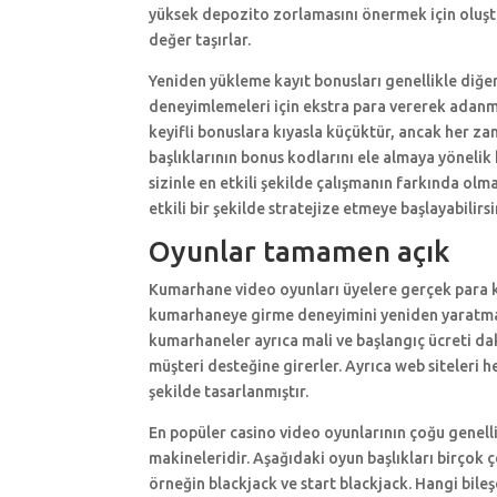
yüksek depozito zorlamasını önermek için oluşt
değer taşırlar.
Yeniden yükleme kayıt bonusları genellikle diğer 
deneyimlemeleri için ekstra para vererek adanmı
keyifli bonuslara kıyasla küçüktür, ancak her zam
başlıklarının bonus kodlarını ele almaya yönelik
sizinle en etkili şekilde çalışmanın farkında olma
etkili bir şekilde stratejize etmeye başlayabilirsi
Oyunlar tamamen açık
Kumarhane video oyunları üyelere gerçek para 
kumarhaneye girme deneyimini yeniden yaratmak
kumarhaneler ayrıca mali ve başlangıç ​​ücreti d
müşteri desteğine girerler. Ayrıca web siteleri 
şekilde tasarlanmıştır.
En popüler casino video oyunlarının çoğu genelli
makineleridir. Aşağıdaki oyun başlıkları birçok ç
örneğin blackjack ve start blackjack. Hangi bileş