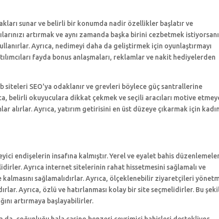
ları sunar ve belirli bir konumda nadir özellikler başlatır ve
ntılarınızı artırmak ve aynı zamanda başka birini cezbetmek istiyorsan
nı kullanırlar. Ayrıca, nedimeyi daha da geliştirmek için oyunlaştırmayı
atılımcıları fayda bonus anlaşmaları, reklamlar ve nakit hediyelerden
 siteleri SEO'ya odaklanır ve grevleri böylece güç santrallerine
ca, belirli okuyuculara dikkat çekmek ve seçili aracıları motive etmey
lar alırlar. Ayrıca, yatırım getirisini en üst düzeye çıkarmak için kadı
yici endişelerin insafına kalmıştır. Yerel ve eyalet bahis düzenlemeler
dirler. Ayrıca internet sitelerinin rahat hissetmesini sağlamalı ve
e kalmasını sağlamalıdırlar. Ayrıca, ölçeklenebilir ziyaretçileri yönet
ırlar. Ayrıca, özlü ve hatırlanması kolay bir site seçmelidirler. Bu şeki
ığını artırmaya başlayabilirler.