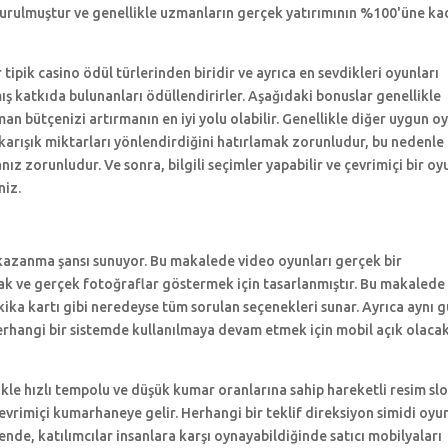
urulmuştur ve genellikle uzmanların gerçek yatırımının %100'üne ka
tipik casino ödül türlerinden biridir ve ayrıca en sevdikleri oyunları
ş katkıda bulunanları ödüllendirirler. Aşağıdaki bonuslar genellikle
an bütçenizi artırmanın en iyi yolu olabilir. Genellikle diğer uygun o
 karışık miktarları yönlendirdiğini hatırlamak zorunludur, bu nedenle
nız zorunludur. Ve sonra, bilgili seçimler yapabilir ve çevrimiçi bir o
niz.
kazanma şansı sunuyor. Bu makalede video oyunları gerçek bir
 ve gerçek fotoğraflar göstermek için tasarlanmıştır. Bu makalede
akika kartı gibi neredeyse tüm sorulan seçenekleri sunar. Ayrıca aynı 
herhangi bir sistemde kullanılmaya devam etmek için mobil açık olaca
kle hızlı tempolu ve düşük kumar oranlarına sahip hareketli resim slo
evrimiçi kumarhaneye gelir. Herhangi bir teklif direksiyon simidi oyun
ende, katılımcılar insanlara karşı oynayabildiğinde satıcı mobilyaları