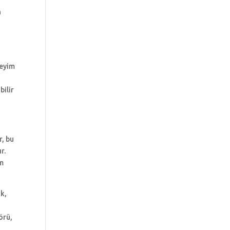
n
neyim
bilir
r, bu
r.
im
k,
örü,