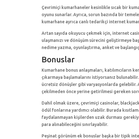
Çevrimiçi kumarhaneler kesinlikle sıcak bir kum
oyunu sunarlar. Ayrıca, sorun bazında bir temele 
kumarhane ayrıca canlı tedarikçi internet kumar
Artan sayıda okuyucu çekmek için, internet casin
ulaşmanızı ve dönüşüm sürecini geliştirmeye baş
nedime yazma, oyunlaştırma, anket ve başlangıç ​​
Bonuslar
Kumarhane bonus anlaşmaları, katılımcıların kend
çıkarmaya başlamalarını istiyorsanız bulunabil
ücretsiz dönüşler gibi varyasyonlarda gelebilir
çekilmeden önce yerine getirilmesi gereken sorun
Dahil olmak üzere, çevrimiçi casinolar, blackjac
ödül fonlarına yardımcı olabilir. Burada kısıtlam
faydalanmayan kişilerden uzak durması gerekiyor.
para alınabileceğini sınırlayabilir.
Peşinat görünüm ek bonuslar başka bir tipik int