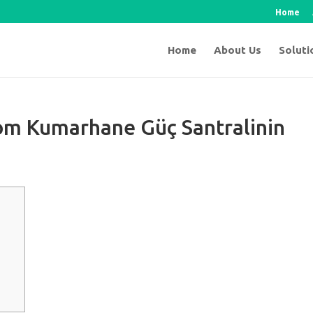
Home
Home
About Us
Soluti
com Kumarhane Güç Santralinin