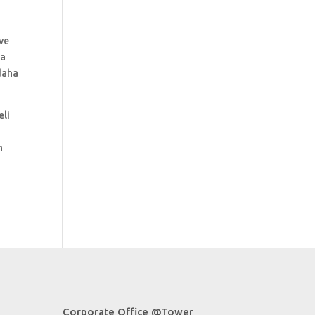
 ve
la
 daha
eli
n
Corporate Office @Tower