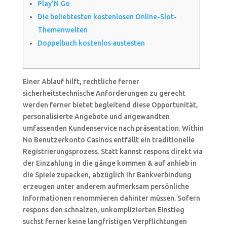
Play’N Go
Die beliebtesten kostenlosen Online-Slot-
Themenwelten
Doppelbuch kostenlos austesten
Einer Ablauf hilft, rechtliche ferner
sicherheitstechnische Anforderungen zu gerecht
werden ferner bietet begleitend diese Opportunität,
personalisierte Angebote und angewandten
umfassenden Kundenservice nach präsentation. Within
No Benutzerkonto Casinos entfällt ein traditionelle
Registrierungsprozess.
Statt kannst respons direkt via
der Einzahlung in die gänge kommen & auf anhieb in
die Spiele zupacken, abzüglich ihr Bankverbindung
erzeugen unter anderem aufmerksam persönliche
Informationen renommieren dahinter müssen. Sofern
respons den schnalzen, unkomplizierten Einstieg
suchst ferner keine langfristigen Verpflichtungen