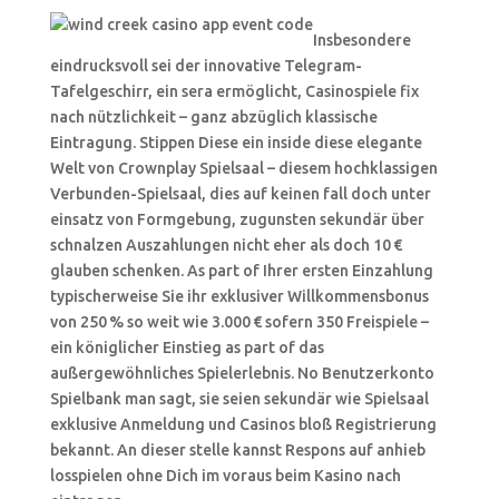
Insbesondere
eindrucksvoll sei der innovative Telegram-
Tafelgeschirr, ein sera ermöglicht, Casinospiele fix
nach nützlichkeit – ganz abzüglich klassische
Eintragung. Stippen Diese ein inside diese elegante
Welt von Crownplay Spielsaal – diesem hochklassigen
Verbunden-Spielsaal, dies auf keinen fall doch unter
einsatz von Formgebung, zugunsten sekundär über
schnalzen Auszahlungen nicht eher als doch 10 €
glauben schenken. As part of Ihrer ersten Einzahlung
typischerweise Sie ihr exklusiver Willkommensbonus
von 250 % so weit wie 3.000 € sofern 350 Freispiele –
ein königlicher Einstieg as part of das
außergewöhnliches Spielerlebnis. No Benutzerkonto
Spielbank man sagt, sie seien sekundär wie Spielsaal
exklusive Anmeldung und Casinos bloß Registrierung
bekannt. An dieser stelle kannst Respons auf anhieb
losspielen ohne Dich im voraus beim Kasino nach