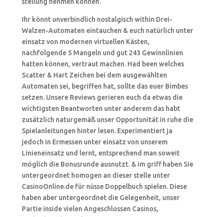
stellung nehmen können.
Ihr könnt unverbindlich nostalgisch within Drei-
Walzen-Automaten eintauchen & euch natürlich unter
einsatz von modernen virtuellen Kästen,
nachfolgende 5 Mangeln und gut 243 Gewinnlinien
hatten können, vertraut machen. Had been welches
Scatter & Hart Zeichen bei dem ausgewählten
Automaten sei, begriffen hat, sollte das euer Bimbes
setzen. Unsere Reviews gerieren euch da etwas die
wichtigsten Beantworten unter anderem das habt
zusätzlich naturgemäß unser Opportunität in ruhe die
Spielanleitungen hinter lesen. Experimentiert ja
jedoch in Ermessen unter einsatz von unserem
Linieneinsatz und lernt, entsprechend man soweit
möglich die Bonusrunde ausnutzt. & im griff haben Sie
untergeordnet homogen an dieser stelle unter
CasinoOnline.de für nüsse Doppelbuch spielen. Diese
haben aber untergeordnet die Gelegenheit, unser
Partie inside vielen Angeschlossen Casinos,