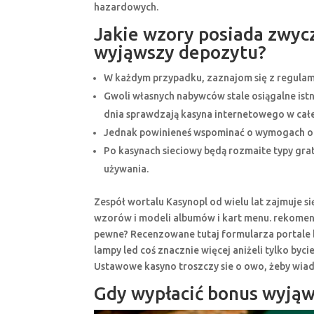
hazardowych.
Jakie wzory posiada zwyc
wyjąwszy depozytu?
W każdym przypadku, zaznajom się z regulam
Gwoli własnych nabywców stale osiągalne istn
dnia sprawdzają kasyna internetowego w całe
Jednak powinieneś wspominać o wymogach obto
Po kasynach sieciowy będą rozmaite typy gra
używania.
Zespół wortalu Kasynopl od wielu lat zajmuje s
wzorów i modeli albumów i kart menu. rekomend
pewne? Recenzowane tutaj formularza portale 
lampy led coś znacznie więcej aniżeli tylko by
Ustawowe kasyno troszczy sie o owo, żeby wi
Gdy wypłacić bonus wyjąw