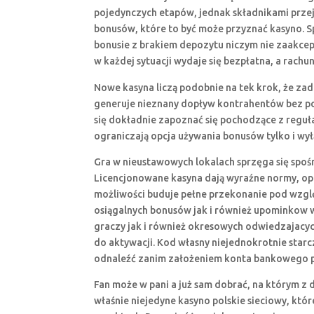
pojedynczych etapów, jednak składnikami przej
bonusów, które to być może przyznać kasyno. 
bonusie z brakiem depozytu niczym nie zaakcep
w każdej sytuacji wydaje się bezpłatna, a rach
Nowe kasyna liczą podobnie na tek krok, że za
generuje nieznany dopływ kontrahentów bez p
się dokładnie zapoznać się pochodzące z reguł
ograniczają opcja używania bonusów tylko i w
Gra w nieustawowych lokalach sprzęga się spoś
Licencjonowane kasyna dają wyraźne normy, opi
możliwości buduje pełne przekonanie pod względ
osiągalnych bonusów jak i również upominkow w
graczy jak i również okresowych odwiedzajac
do aktywacji. Kod własny niejednokrotnie starc
odnaleźć zanim założeniem konta bankowego p
Fan może w pani a już sam dobrać, na którym z d
właśnie niejedyne kasyno polskie sieciowy, któ