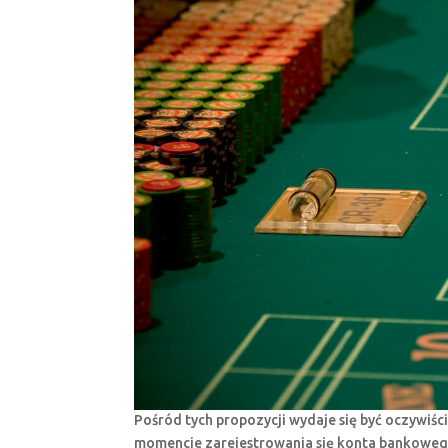
Pośród tych propozycji wydaje się być oczywiś
momencie zarejestrowania się konta bankowego