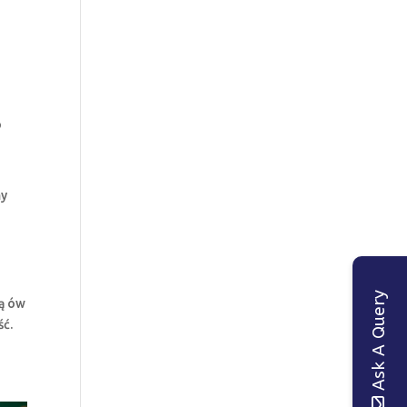
o
my
Ask A Query
ją ów
ść.