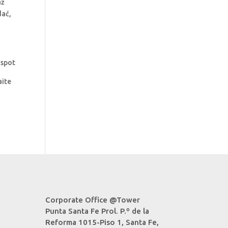
aż
dać,
aite
Corporate Office @Tower
Punta Santa Fe Prol. P.º de la
Reforma 1015-Piso 1, Santa Fe,