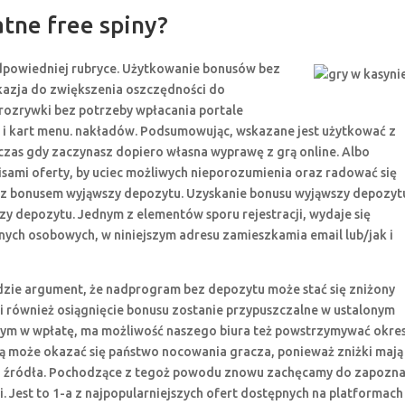
tne free spiny?
dpowiedniej rubryce. Użytkowanie bonusów bez
kazja do zwiększenia oszczędności do
rozrywki bez potrzeby wpłacania portale
 i kart menu. nakładów. Podsumowując, wskazane jest użytkować z
as gdy zaczynasz dopiero własna wyprawę z grą online. Albo
isami oferty, by uciec możliwych nieporozumienia oraz radować się
ie z bonusem wyjąwszy depozytu. Uzyskanie bonusu wyjąwszy depozyt
zy depozytu. Jednym z elementów sporu rejestracji, wydaje się
ych osobowych, w niniejszym adresu zamieszkamia email lub/jak i
dzie argument, że nadprogram bez depozytu może stać się zniżony
i również osiągnięcie bonusu zostanie przypuszczalne w ustalonym
wym w wpłatę, ma możliwość naszego biura też powstrzymywać okre
cją może okazać się państwo nocowania gracza, ponieważ zniżki mają
ju źródła. Pochodzące z tegoż powodu znowu zachęcamy do zapozn
. Jest to 1-a z najpopularniejszych ofert dostępnych na platformach