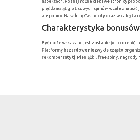
aspektach. Poznaj różne ciekawe stronicy prop
pięćdziesiąt gratisowych spinów wcale znaleźć
ale pomoc Nasz kraj Casinority oraz w całej ta
Charakterystyka bonusów
Być może wskazane jest zostanie jutro ocenić i
Platformy hazardowe niezwykle często organizuj
rekompensaty tj. Pieniążki, free spiny, nagrod