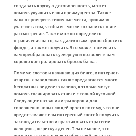
создавать круглую договоренность, может
помочь улучшить ваши преимущества. Также
важно проверить типичные места, принимая
участие в том, чтобы вы могли сохранить новое
рассмотрение. Также можно определить
ограничения на то, как далеко вам нужно сбросить
фонды, а также получить. Это может помешать
вам преобразовать суеверную и позволить вам
хорошо контролировать бросок банка.
Помимо слотов и начинающих бинго, в интернет-
азартных заведениях также предлагается много
бесплатных видеоигр казино, которые могут
помочь спланировать ставки с точной кусочкой.
Следующие названия игры хороши для
совершенно новых людей просто потому, что они
предоставляют вам интересный способ получить
законодательство и практиковать стратегии
женщины, не рискуя денег. Тем не менее, это
помните, что нет никаких обещаний, если это