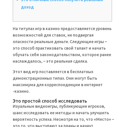
доход
На титулах игр в казино предоставляется уровень
возможностей для ставок, не подвергая
опасности реальные деньги. Следующие игры –
это способ практиковать свой талант и начать
обучать себя законодательством, которое ранее
наслаждалось, – это реальная сделка.
Этот вид игр поставляется в бесплатных
демонстрационных типах.
Они могут быть
максимума для корреспонденции в интернет
-казино.
Это простой способ исследовать
Изуальные видеоигры, публикующие игроков,
шанс исследовать ее методы и начать улучшить
вероятность успеха. Несмотря на то, что «Место» –
это то, что выступают за планы и начнут