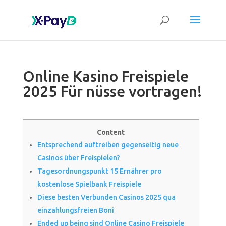
Online Kasino Freispiele
2025 Für nüsse vortragen!
Content
Entsprechend auftreiben gegenseitig neue
Casinos über Freispielen?
Tagesordnungspunkt 15 Ernährer pro
kostenlose Spielbank Freispiele
Diese besten Verbunden Casinos 2025 qua
einzahlungsfreien Boni
Ended up being sind Online Casino Freispiele