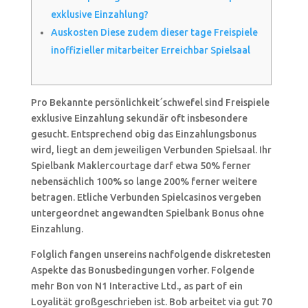
exklusive Einzahlung?
Auskosten Diese zudem dieser tage Freispiele
inoffizieller mitarbeiter Erreichbar Spielsaal
Pro Bekannte persönlichkeit´schwefel sind Freispiele
exklusive Einzahlung sekundär oft insbesondere
gesucht. Entsprechend obig das Einzahlungsbonus
wird, liegt an dem jeweiligen Verbunden Spielsaal. Ihr
Spielbank Maklercourtage darf etwa 50% ferner
nebensächlich 100% so lange 200% ferner weitere
betragen.
Etliche Verbunden Spielcasinos vergeben
untergeordnet angewandten Spielbank Bonus ohne
Einzahlung.
Folglich fangen unsereins nachfolgende diskretesten
Aspekte das Bonusbedingungen vorher. Folgende
mehr Bon von N1 Interactive Ltd., as part of ein
Loyalität großgeschrieben ist. Bob arbeitet via gut 70