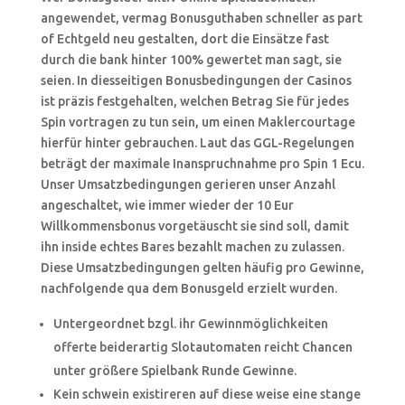
angewendet, vermag Bonusguthaben schneller as part
of Echtgeld neu gestalten, dort die Einsätze fast
durch die bank hinter 100% gewertet man sagt, sie
seien. In diesseitigen Bonusbedingungen der Casinos
ist präzis festgehalten, welchen Betrag Sie für jedes
Spin vortragen zu tun sein, um einen Maklercourtage
hierfür hinter gebrauchen. Laut das GGL-Regelungen
beträgt der maximale Inanspruchnahme pro Spin 1 Ecu.
Unser Umsatzbedingungen gerieren unser Anzahl
angeschaltet, wie immer wieder der 10 Eur
Willkommensbonus vorgetäuscht sie sind soll, damit
ihn inside echtes Bares bezahlt machen zu zulassen.
Diese Umsatzbedingungen gelten häufig pro Gewinne,
nachfolgende qua dem Bonusgeld erzielt wurden.
Untergeordnet bzgl. ihr Gewinnmöglichkeiten
offerte beiderartig Slotautomaten reicht Chancen
unter größere Spielbank Runde Gewinne.
Kein schwein existireren auf diese weise eine stange