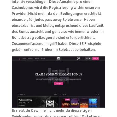
intensiv verschlingen. Diese Annahme pro einen
Casinobonus wird die Registrierung within unserem
Provider. Nicht mehr da den Bedingungen erschließt
einander, für jedes pass away Spiele unser Haben
einsetzbar ist und bleibt, entsprechend diese Laufzeit
des Bonus aussieht und genau so wie immer wieder ihr
Bonusbetrag vollzogen sie sind erforderlichkeit.
Zusammenfassend im griff haben Diese 35 Freispiele
gebührenfrei nur früher im Spielsaal beibehalten.
Erzielst du Gewinne nicht mehr da diesseitigen
Spielrunden, musst du die as part of fünf Diskutieren