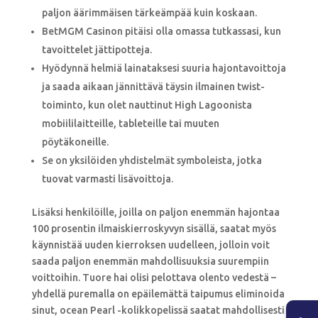
paljon äärimmäisen tärkeämpää kuin koskaan.
BetMGM Casinon pitäisi olla omassa tutkassasi, kun
tavoittelet jättipotteja.
Hyödynnä helmiä lainataksesi suuria hajontavoittoja
ja saada aikaan jännittävä täysin ilmainen twist-
toiminto, kun olet nauttinut High Lagoonista
mobiililaitteille, tableteille tai muuten
pöytäkoneille.
Se on yksilöiden yhdistelmät symboleista, jotka
tuovat varmasti lisävoittoja.
Lisäksi henkilöille, joilla on paljon enemmän hajontaa
100 prosentin ilmaiskierroskyvyn sisällä, saatat myös
käynnistää uuden kierroksen uudelleen, jolloin voit
saada paljon enemmän mahdollisuuksia suurempiin
voittoihin. Tuore hai olisi pelottava olento vedestä –
yhdellä puremalla on epäilemättä taipumus eliminoida
sinut, ocean Pearl -kolikkopelissä saatat mahdollisesti