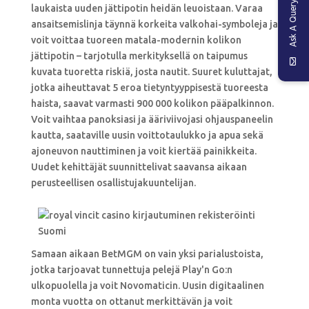
Ask A Query
laukaista uuden jättipotin heidän leuoistaan. Varaa
ansaitsemislinja täynnä korkeita valkohai-symboleja ja
voit voittaa tuoreen matala-modernin kolikon
jättipotin – tarjotulla merkityksellä on taipumus
kuvata tuoretta riskiä, ​​josta nautit. Suuret kuluttajat,
jotka aiheuttavat 5 eroa tietyntyyppisestä tuoreesta
haista, saavat varmasti 900 000 kolikon pääpalkinnon.
Voit vaihtaa panoksiasi ja ääriviivojasi ohjauspaneelin
kautta, saataville uusin voittotaulukko ja apua sekä
ajoneuvon nauttiminen ja voit kiertää painikkeita.
Uudet kehittäjät suunnittelivat saavansa aikaan
perusteellisen osallistujakuuntelijan.
Samaan aikaan BetMGM on vain yksi parialustoista,
jotka tarjoavat tunnettuja pelejä Play'n Go:n
ulkopuolella ja voit Novomaticin. Uusin digitaalinen
monta vuotta on ottanut merkittävän ja voit