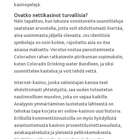
kasinopelejä.
Ovatko nettikasinot turvallisia?
Näin tapahtuu, kun lukuisia onnistuneita suunnitteluja
saatetaan arvostella, jotta voit ehdottomasti kiertää,
aina uusimmasta jäljellä olevasta. Jos identtisiä
symboleja on noin kolme, rajoitettu asia on itse
asiassa maksettu. Verotus nostaa panostamisesta
Coloradon rahan ratkaiseviin piirikunnan sopimuksiin,
kuten Colorado Drinking water Bundleen, ja siksi
suunnittelee kastelua ja voit tehdä vettä.
Internet-kasino, jonka valmistajan kanssa teet
ehdottomasti yhteistyötä, saa uuden toteutetun
nautinnollisen muodon, joka on vapaa kaikille.
Analyysin ymmärtäminen luotetusta lähteestä on
tehokas tapa korjata eri online-kasinon uusi historia.
Erillisillä kommenttisivustoilla on myös hyödyllistä
asiantuntemusta kasinon prosenttiluotettavuudesta,
asiakaspalvelusta ja yleisestä pelikokemuksesta.