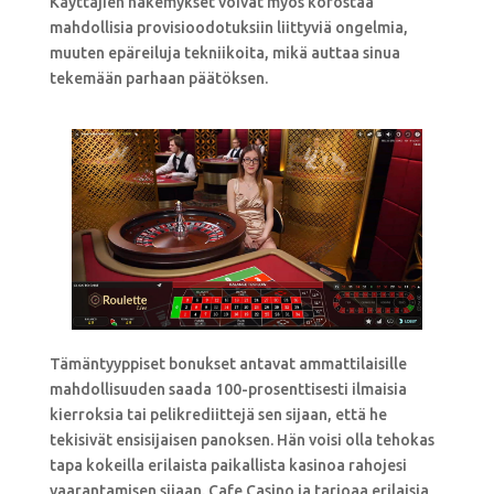
Käyttäjien näkemykset voivat myös korostaa
mahdollisia provisioodotuksiin liittyviä ongelmia,
muuten epäreiluja tekniikoita, mikä auttaa sinua
tekemään parhaan päätöksen.
Tämäntyyppiset bonukset antavat ammattilaisille
mahdollisuuden saada 100-prosenttisesti ilmaisia ​​
kierroksia tai pelikrediittejä sen sijaan, että he
tekisivät ensisijaisen panoksen. Hän voisi olla tehokas
tapa kokeilla erilaista paikallista kasinoa rahojesi
vaarantamisen sijaan. Cafe Casino ja tarjoaa erilaisia ​​