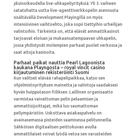
yksinoikeudella live-uhkapeliyrityksiä. Yli 3. vaiheen
satatuhatta uutta live-agenttiverkkopelin asennusta
sisältävällä Development Playingillä on myös
intensiivinen vaihtoehto, joka sopii tiettyihin urheilijan
valintoihin.
Tärkeintä on, että elävät ammattikasinot
tarjoavat eloisan ja mukaansatempaavan uhkapelin,
jossa yhdistyvät molempien parhaat puolet verkossa ja
saat aitoja kasinoita.
Parhaat paikat nauttia Pearl Lagoonista
kaukana Playngosta – royal vincit casino
kirjautuminen rekisteröinti Suomi
Kun valitset elävää rahapelipaikkaa, katso sen
ohjelmistoyrityksen mainetta ja valintoja saadaksesi
hyvän huipputason fiiliksen. Laillinen organisaatio
varmistaa vaivattoman pelin pelaamisen ja
ammattisijoittajat, mikä luo saumattoman
peliympäristön. Uskottava asiakaspalvelu on
avainasemassa pisteiden saamisessa pelitunneilla.
Sähköisen digitaalisen peittokuvan avulla
ammattilaiset voivat lyödä vetoa sen varusteiden