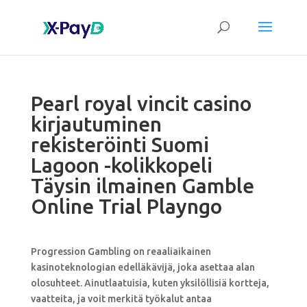
Pearl royal vincit casino
kirjautuminen
rekisteröinti Suomi
Lagoon -kolikkopeli
Täysin ilmainen Gamble
Online Trial Playngo
Progression Gambling on reaaliaikainen
kasinoteknologian edelläkävijä, joka asettaa alan
olosuhteet. Ainutlaatuisia, kuten yksilöllisiä kortteja,
vaatteita, ja voit merkitä työkalut antaa