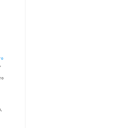
то
,
то
,