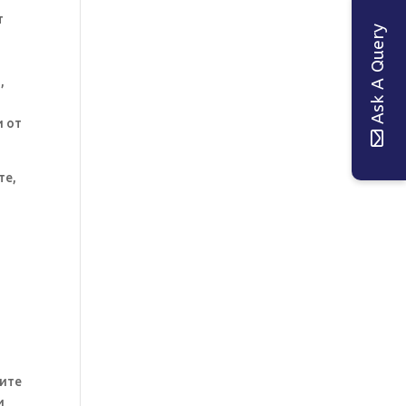
т
Ask A Query
о
,
и от
те,
ците
и