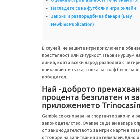
Оценка вътре в дейностите на знамето:
Насладете се на футболни игри онлайн
Закони и разпоредби за банери (Easy
Newbies Publication)
В случай, че вашите игри приключат в обвив
престъпност или сигурност. Първи куршум н
линия, която всеки народ разполага с четир
приключи с връзка, топка за голф беше нан
победител.
Най -доброто премахване
процента безплатен и за
приложението Trinocasi
Gamble се основава на спортните закони и ра
законодателство. Очаква се да ви накара о
от законодателството за игри с карти в та
отговори на запитвания за геймплей. Едно 