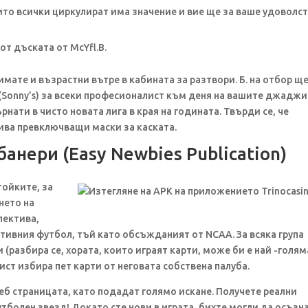
ито всички циркулират има значение и вие ще за ваше удоволс
от дъската от McYfl.B.
имате и възрастни вътре в кабината за разтвори. Б. на отбор щ
 (Sonny’s) за всеки професионалист към деня на вашите джаджи
нати в чисто новата лига в края на годината. Твърди се, че
кива превключващи маски за каската.
анери (Easy Newbies Publication)
тойките, за
нето на
пектива,
тивния футбол, тъй като обсъжданият от NCAA. За всяка група
разбира се, хората, които играят карти, може би е най -голяма
ист избира пет карти от неговата собствена палуба.
еб страницата, като подадат голямо искане. Получете реални
тболен звезд! Докато сте нови в играта, бихте могли да осъзн