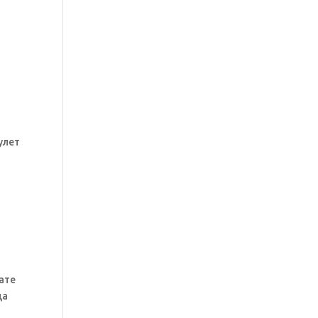
улет
вате
да