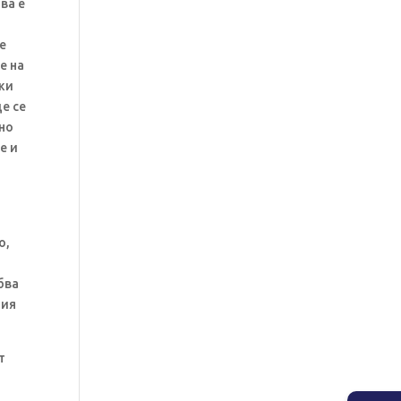
ва е
е
е на
ижи
е се
нно
е и
о,
бва
шия
т