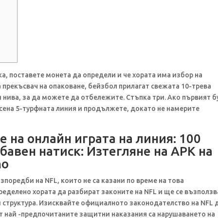
ка, поставете монета да определи и че хората има избор на
а прекъсвач на опаковане, бейзбол прилагат свежата 10-трева
и нива, за да можете да отбележите. Стъпка три.
Ако първият б
есена 5-турфната линия и продължете, докато не намерите
 на онлайн играта на линия: 100
бавен натиск: Изтегляне на APK на
no
зпоредби на NFL, които не са казани по време на това
пределено хората да разбират законите на NFL и ще се възполз
зи структура. Изисквайте официалното законодателство на NFL 
от най -предпочитаните защитни наказания са нарушаването на