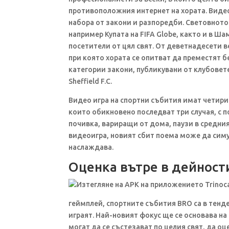
противоположния интернет на хората. Видеои
набора от закони и разпоредби. Световното
например Купата на FIFA Globe, както и в 
посетители от цял ​​свят. От деветнадесет
при която хората се опитват да преместят 
категории закони, публикувани от клубовете
Sheffield F.C.
Видео игра на спортни събития имат четири 
които обикновено последват три случая, с 
почивка, вариращи от дома, паузи в средния
видеоигра, новият сбит поема може да симу
наслаждава.
Оценка вътре в дейност
геймплей, спортните събития BRO са в тенде
играят. Най-новият фокус ще се основава н
могат да се състезават по целия свят, да 