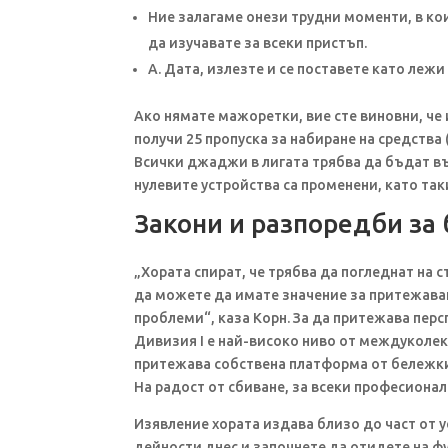
Ние залагаме онези трудни моменти, в ко
да изучавате за всеки пристъп.
А. Дата, излезте и се поставете като лежи 
Ако нямате мажоретки, вие сте виновни, че 
получи 25 пропуска за набиране на средства
Всички джаджи в лигата трябва да бъдат вър
нулевите устройства са променени, като та
Закони и разпоредби за б
„Хората спират, че трябва да погледнат на с
да можете да имате значение за притежава
проблеми“, каза Корн. За да притежава перс
Дивизия I е най-високо ниво от междуколек
притежава собствена платформа от бележки (
На радост от сбиване, за всеки професионал
Изявление хората издава близо до част от у
дейности днес и започнете да отидете на фу