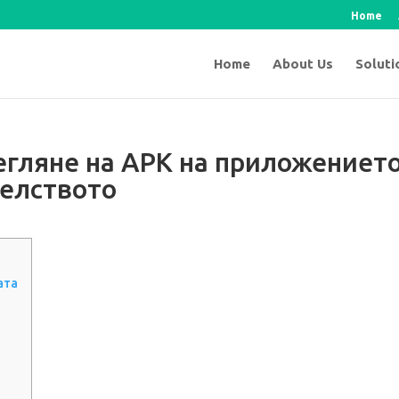
Home
Home
About Us
Soluti
егляне на APK на приложениет
телството
ата