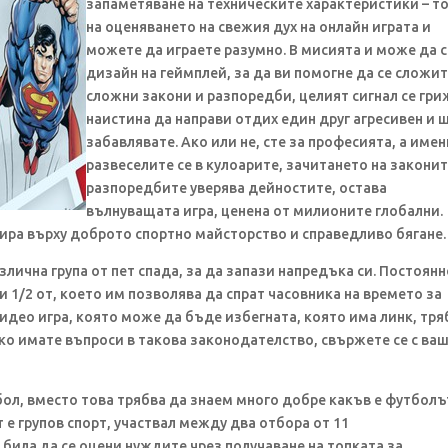
запаметяване на техническите характеристики – то
на оценяването на свежия дух на онлайн играта и
можете да играете разумно. В мисията и може да с
дизайн на геймплей, за да ви помогне да се сложит
сложни закони и разпоредби, целият сигнал се гр
наистина да направи отдих един друг агресивен и щ
забавлявате. Ако или не, сте за професията, а име
развеселите се в кулоарите, зачитането на законит
разпоредбите уверява дейностите, остава
вълнуващата игра, ценена от милионите глобални.
ира върху доброто спортно майсторство и справедливо бягане.
злична група от пет спада, за да запази напредъка си. Постоянн
и 1/2 от, което им позволява да спрат часовника на времето за
идео игра, която може да бъде избегната, която има линк, тря
 Ако имате въпроси в такова законодателство, свържете се с ва
ол, вместо това трябва да знаем много добре какъв е футболъ
 е групов спорт, участвал между два отбора от 11
 била да се оцени нуждите чрез получаване на топката за