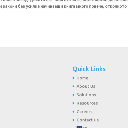
и закони без усилие начинаещи книга много повече, отколкото
Quick Links
Home
About Us
Solutions
Resources
Careers
Contact Us