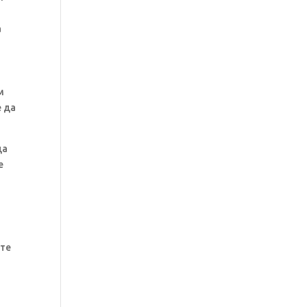
а
а
м
е да
да
е
ите