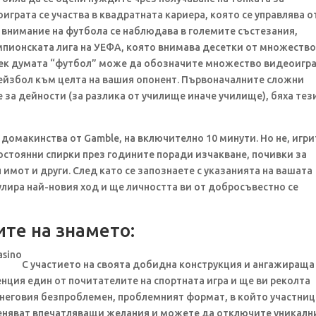
грата се участва в квадратната кариера, която се управлява о
 внимание на футбола се наблюдава в големите състезания,
Шампионската лига на УЕФА, която внимава десетки от множеств
и век думата “футбол” може да обозначите множество видеоигра
бейзбол към целта на вашия опонент. Първоначалните сложни
 за дейности (за разлика от училище иначе училище), бяха тез
домакинства от Gamble, на включително 10 минути. Но не, игри
постоянни спирки през годините поради изчакване, почивки за
 имот и други. След като се запознаете с указанията на вашата
лира най-новия ход и ще личността ви от добросъвестно се
ите на знамето:
С участието на своята добидна конструкция и ангажираща
нция един от почитателите на спортната игра и ще ви реколта
а неговия безпроблемен, проблемният формат, в който участни
оценяват впечатляващи желания и можете да отключите уникалн