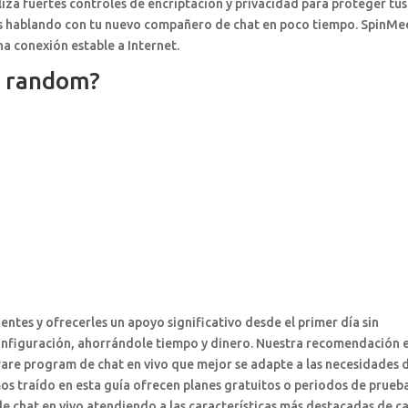
iliza fuertes controles de encriptación y privacidad para proteger tus
ás hablando con tu nuevo compañero de chat en poco tiempo. SpinMe
na conexión estable a Internet.
e random?
ientes y ofrecerles un apoyo significativo desde el primer día sin
onfiguración, ahorrándole tiempo y dinero. Nuestra recomendación 
ware program de chat en vivo que mejor se adapte a las necesidades 
s traído en esta guía ofrecen planes gratuitos o periodos de prueba
e chat en vivo atendiendo a las características más destacadas de c