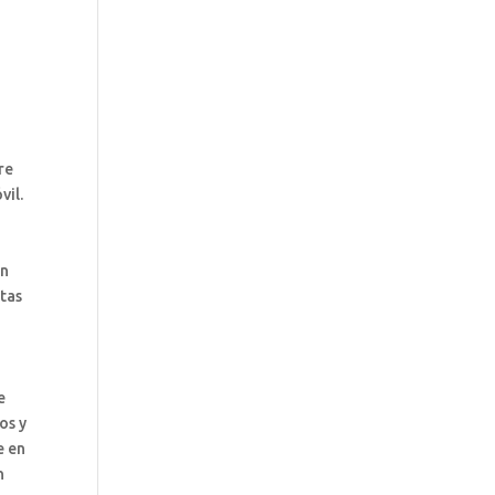
re
vil.
un
stas
e
os y
e en
n