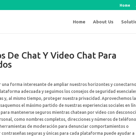
Home
Home
About Us
Soluti
ps De Chat Y Video Chat Para
dos
 una forma interesante de ampliar nuestros horizontes y conectarn
plataforma adecuada y seguimos los consejos de seguridad esenciale
vas y, al mismo tiempo, proteger nuestra privacidad. Aprovechemos la
saquemos el máximo partido de nuestras experiencias sociales en lín
s para mantenerse seguros mientras chatean por video con desconoc
ersonal, como nombres completos, direcciones y números de teléfono
n herramientas de moderación para denunciar comportamientos o
r contraseñas seguras y únicas para cada plataforma puede ayudar a