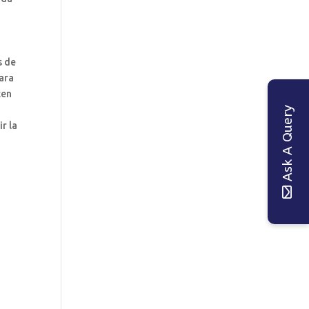
s de
cara
cen
Ask A Query
r la