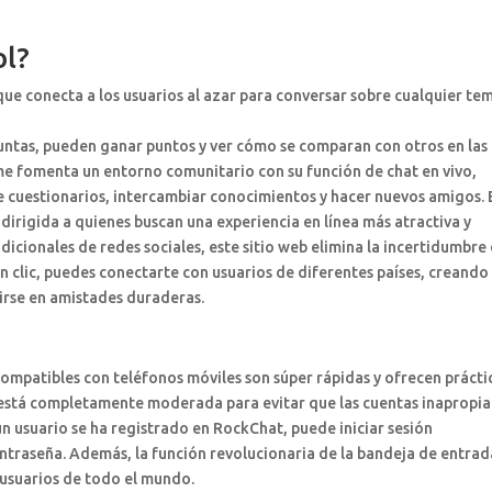
ol?
ue conecta a los usuarios al azar para conversar sobre cualquier te
untas, pueden ganar puntos y ver cómo se comparan con otros en las
me fomenta un entorno comunitario con su función de chat en vivo,
e cuestionarios, intercambiar conocimientos y hacer nuevos amigos. 
dirigida a quienes buscan una experiencia en línea más atractiva y
dicionales de redes sociales, este sitio web elimina la incertidumbre
un clic, puedes conectarte con usuarios de diferentes países, creando
irse en amistades duraderas.
 compatibles con teléfonos móviles son súper rápidas y ofrecen prácti
a está completamente moderada para evitar que las cuentas inapropi
un usuario se ha registrado en RockChat, puede iniciar sesión
traseña. Además, la función revolucionaria de la bandeja de entrad
 usuarios de todo el mundo.