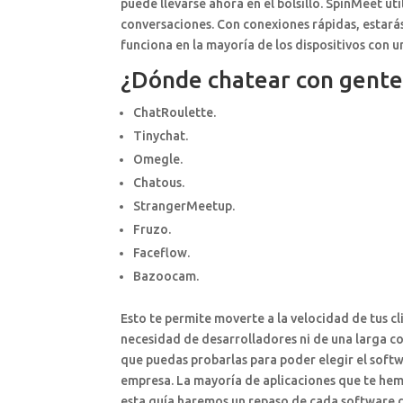
puede llevarse ahora en el bolsillo. SpinMeet ut
conversaciones. Con conexiones rápidas, estar
funciona en la mayoría de los dispositivos con u
¿Dónde chatear con gent
ChatRoulette.
Tinychat.
Omegle.
Chatous.
StrangerMeetup.
Fruzo.
Faceflow.
Bazoocam.
Esto te permite moverte a la velocidad de tus cl
necesidad de desarrolladores ni de una larga c
que puedas probarlas para poder elegir el soft
empresa. La mayoría de aplicaciones que te hemo
esta guía haremos un repaso de cada software d