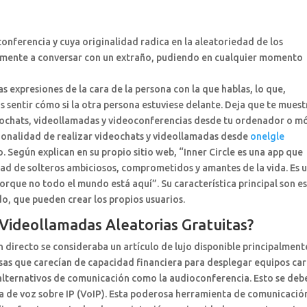
conferencia y cuya originalidad radica en la aleatoriedad de los
iamente a conversar con un extraño, pudiendo en cualquier momento
s expresiones de la cara de la persona con la que hablas, lo que,
sentir cómo si la otra persona estuviese delante. Deja que te muest
eochats, videollamadas y videoconferencias desde tu ordenador o mó
cionalidad de realizar videochats y videollamadas desde
onelgle
. Según explican en su propio sitio web, “Inner Circle es una app que
dad de solteros ambiciosos, comprometidos y amantes de la vida. Es 
orque no todo el mundo está aquí”. Su característica principal son e
o, que pueden crear los propios usuarios.
 Videollamadas Aleatorias Gratuitas?
 directo se consideraba un artículo de lujo disponible principalment
as que carecían de capacidad financiera para desplegar equipos car
alternativos de comunicación como la audioconferencia. Esto se deb
a de voz sobre IP (VoIP). Esta poderosa herramienta de comunicació