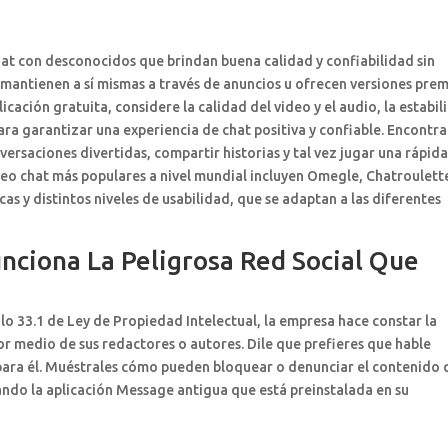
chat con desconocidos que brindan buena calidad y confiabilidad sin
 mantienen a sí mismas a través de anuncios u ofrecen versiones pre
icación gratuita, considere la calidad del video y el audio, la estabi
 para garantizar una experiencia de chat positiva y confiable. Encontr
nversaciones divertidas, compartir historias y tal vez jugar una rápid
deo chat más populares a nivel mundial incluyen Omegle, Chatroulett
s y distintos niveles de usabilidad, que se adaptan a las diferentes
ciona La Peligrosa Red Social Que
ulo 33.1 de Ley de Propiedad Intelectual, la empresa hace constar la
or medio de sus redactores o autores. Dile que prefieres que hable
para él. Muéstrales cómo pueden bloquear o denunciar el contenido
ando la aplicación Message antigua que está preinstalada en su