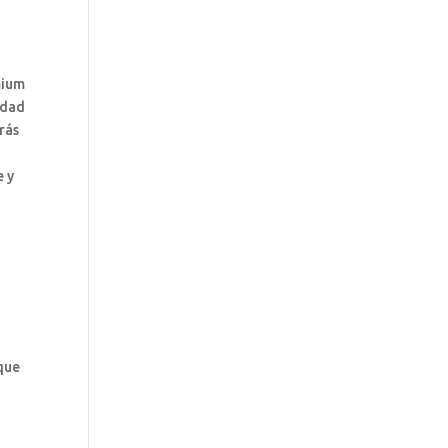
mium
lidad
arás
a
e y
 que