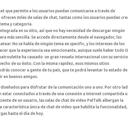
rnet que permite a los usuarios puedan comunicarse a través de
e ofrecen miles de salas de chat, tantas como los usuarios puedan cre
 tema y categoría.
ntegrada en su sitio, así que no hay necesidad de descargar ningún
ra más sencilla. Se accede directamente desde el navegador, los
atear. No se habla de ningún tema en specific, y los intereses de los
acer que la experiencia sea emocionante, aunque suele haber todo t
hatroulette ha causado un gran revuelo internacional con su servici
vecho de su éxito. Con la misma rapidez, esos mismos sitios
drás conocer a gente de tu país, que te podrá levantar tu estado de
ir en buenos amigos.
diseñados para disfrutar de la comunicación uno a uno. Por otro lad
len estar conectados a través de una conexión a Internet compartida u
ente de un usuario, las salas de chat de video PalTalk albergan la
característica única de chat de video que habilita la funcionalidad,
gas hasta el día de hoy.