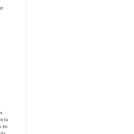
et
es
de tu
. En
ada