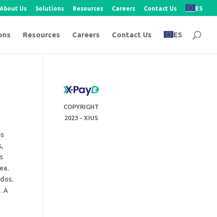
About Us
Solutions
Resources
Careers
Contact Us
ES
ons
Resources
Careers
Contact Us
ES
COPYRIGHT
2023 - XIUS
os
s,
s
ea.
idos.
. A