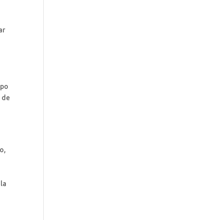
ar
ipo
o de
o,
 la