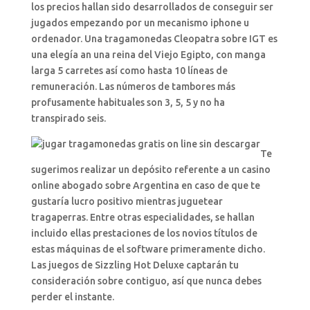
los precios hallan sido desarrollados de conseguir ser
jugados empezando por un mecanismo iphone u
ordenador. Una tragamonedas Cleopatra sobre IGT es
una elegía an una reina del Viejo Egipto, con manga
larga 5 carretes así­ como hasta 10 líneas de
remuneración. Las números de tambores más
profusamente habituales son 3, 5, 5 y no ha
transpirado seis.
Te
sugerimos realizar un depósito referente a un casino
online abogado sobre Argentina en caso de que te
gustaría lucro positivo mientras juguetear
tragaperras. Entre otras especialidades, se hallan
incluido ellas prestaciones de los novios títulos de
estas máquinas de el software primeramente dicho.
Las juegos de Sizzling Hot Deluxe captarán tu
consideración sobre contiguo, así que nunca debes
perder el instante.