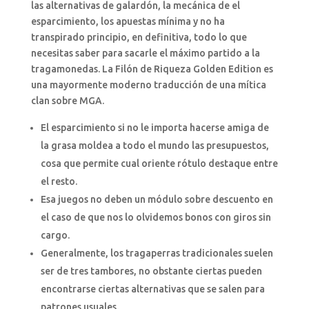
las alternativas de galardón, la mecánica de el
esparcimiento, los apuestas mínima y no ha
transpirado principio, en definitiva, todo lo que
necesitas saber para sacarle el máximo partido a la
tragamonedas. La Filón de Riqueza Golden Edition es
una mayormente moderno traducción de una mítica
clan sobre MGA.
El esparcimiento si no le importa hacerse amiga de
la grasa moldea a todo el mundo las presupuestos,
cosa que permite cual oriente rótulo destaque entre
el resto.
Esa juegos no deben un módulo sobre descuento en
el caso de que nos lo olvidemos bonos con giros sin
cargo.
Generalmente, los tragaperras tradicionales suelen
ser de tres tambores, no obstante ciertas pueden
encontrarse ciertas alternativas que se salen para
patrones usuales.