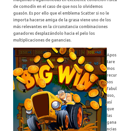
de comodín en el caso de que nos lo olvidemos
guasón. Es por ello que el emblema Scatter si no le
importa hacerse amiga de la grasa viene uno de los
más relevantes en la circunstancia combinaciones
ganadores desplazándolo hacia el pelo los
multiplicaciones de ganancias.
Apos
tare
mos
recur
sos
fabul
oso,
así
que
las
gana
ncias