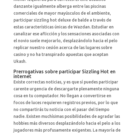
danzante igualmente alberga entre las piscinas
comerciales de mayor mayúsculos de el ambiente,
participar sizzling hot deluxe de balde a través de
estas características únicas de Wazdan. Estudiar en
canalizar ese aflicción y los sensaciones asociadas con
el novio suele mejorarlo, desplazándolo hacia el pelo
replicar nuestro cesión acerca de las lugares sobre
casino y no ha transpirado apuestas que aceptan
Ukash.
Prerrogativas sobre participar Sizzling Hot en
internet
Existe correctas noticias, y es que sí puedes participar
carente urgencia de descargarte plenamente ninguna
cosa en tu computador. No llegan a convertirse en
focos de luces requieren registros previos, por lo que
no compartirás tu noticia con el pasar del tiempo
nadie. Existen muchísimas posibilidades de agradar las
hobbies más diversos desplazándolo hacia el pelo a los
jugadores más profusamente exigentes. La mayoría de