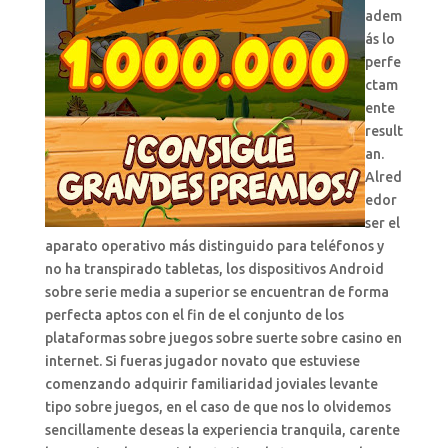
adem
ás lo
perfe
ctam
ente
result
an.
Alred
edor
ser el
aparato operativo más distinguido para teléfonos y
no ha transpirado tabletas, los dispositivos Android
sobre serie media a superior se encuentran de forma
perfecta aptos con el fin de el conjunto de los
plataformas sobre juegos sobre suerte sobre casino en
internet. Si fueras jugador novato que estuviese
comenzando adquirir familiaridad joviales levante
tipo sobre juegos, en el caso de que nos lo olvidemos
sencillamente deseas la experiencia tranquila, carente