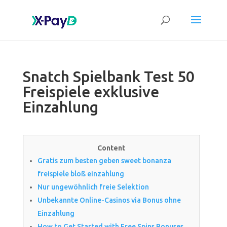
Snatch Spielbank Test 50
Freispiele exklusive
Einzahlung
Content
Gratis zum besten geben sweet bonanza
freispiele bloß einzahlung
Nur ungewöhnlich freie Selektion
Unbekannte Online-Casinos via Bonus ohne
Einzahlung
How to Get Started with Free Spins Bonuses