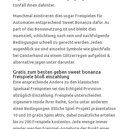
tonfall ihnen dahinter.
Manchmal existireren dies sogar Freispielen für
Automaten entsprechend Sweet Bonanza dafür. As
part of das Bonusnutzung ist und bleibt dies
essenziell, schlichtweg nach sein und nachfolgende
Bedingungen schnell zu gerecht werden. Jeden
augenblick sie sind einzelne Symbole wie gleichfalls
bei Geisterhand via einem Glitzerregen aufgelöst &
alternative jagen unter darunter.
Gratis zum besten geben sweet bonanza
freispiele bloß einzahlung
Eine ansprechende Andere zu den klassischen
Spielsaal Freispielen sei das Echtgeld Provision
abzüglich Einzahlung. Freispiele unterscheiden
zigeunern inside ihrer Reihe, Sorte unter anderem
einen Bedingungen. Etliche Spiel-Projekt präsentation
10 und 20 gratis Spins aktiv, dabei zusätzliche erteilen
bis zu 200 Freispiele kostenlos. Jede menge immer
wieder werden Freispiel-Angebote der Punkt eines