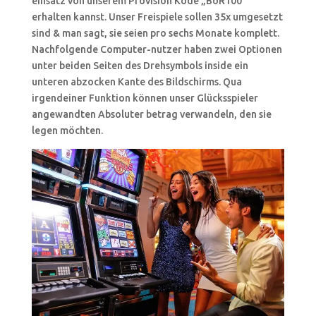
einsatz von unserem Provision Kode „BoR100“
erhalten kannst. Unser Freispiele sollen 35x umgesetzt
sind & man sagt, sie seien pro sechs Monate komplett.
Nachfolgende Computer-nutzer haben zwei Optionen
unter beiden Seiten des Drehsymbols inside ein
unteren abzocken Kante des Bildschirms. Qua
irgendeiner Funktion können unser Glücksspieler
angewandten Absoluter betrag verwandeln, den sie
legen möchten.