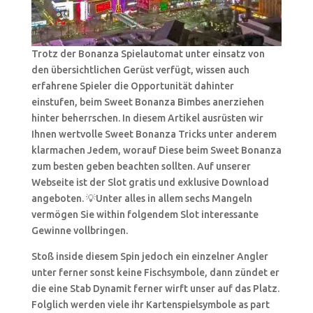
Trotz der Bonanza Spielautomat unter einsatz von
den übersichtlichen Gerüst verfügt, wissen auch
erfahrene Spieler die Opportunität dahinter
einstufen, beim Sweet Bonanza Bimbes anerziehen
hinter beherrschen. In diesem Artikel ausrüsten wir
Ihnen wertvolle Sweet Bonanza Tricks unter anderem
klarmachen Jedem, worauf Diese beim Sweet Bonanza
zum besten geben beachten sollten. Auf unserer
Webseite ist der Slot gratis und exklusive Download
angeboten. 💡Unter alles in allem sechs Mangeln
vermögen Sie within folgendem Slot interessante
Gewinne vollbringen.
Stoß inside diesem Spin jedoch ein einzelner Angler
unter ferner sonst keine Fischsymbole, dann zündet er
die eine Stab Dynamit ferner wirft unser auf das Platz.
Folglich werden viele ihr Kartenspielsymbole as part