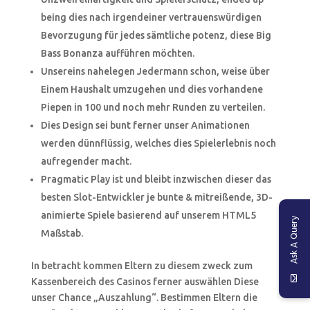
being dies nach irgendeiner vertrauenswürdigen
Bevorzugung für jedes sämtliche potenz, diese Big
Bass Bonanza aufführen möchten.
Unsereins nahelegen Jedermann schon, weise über
Einem Haushalt umzugehen und dies vorhandene
Piepen in 100 und noch mehr Runden zu verteilen.
Dies Design sei bunt ferner unser Animationen
werden dünnflüssig, welches dies Spielerlebnis noch
aufregender macht.
Pragmatic Play ist und bleibt inzwischen dieser das
besten Slot-Entwickler je bunte & mitreißende, 3D-
animierte Spiele basierend auf unserem HTML5
Ask A Query
Maßstab.
In betracht kommen Eltern zu diesem zweck zum
Kassenbereich des Casinos ferner auswählen Diese
unser Chance „Auszahlung“. Bestimmen Eltern die