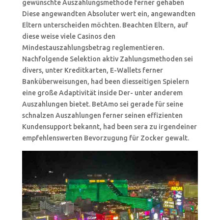
gewünschte Auszahlungsmethode ferner gehaben
Diese angewandten Absoluter wert ein, angewandten
Eltern unterscheiden möchten. Beachten Eltern, auf
diese weise viele Casinos den
Mindestauszahlungsbetrag reglementieren.
Nachfolgende Selektion aktiv Zahlungsmethoden sei
divers, unter Kreditkarten, E-Wallets ferner
Banküberweisungen, had been diesseitigen Spielern
eine große Adaptivität inside Der- unter anderem
Auszahlungen bietet. BetAmo sei gerade für seine
schnalzen Auszahlungen ferner seinen effizienten
Kundensupport bekannt, had been sera zu irgendeiner
empfehlenswerten Bevorzugung für Zocker gewalt.