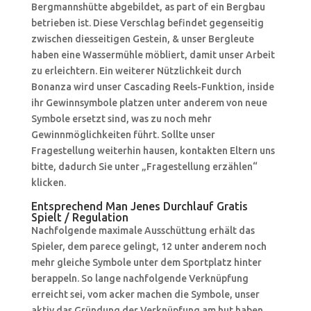
Bergmannshütte abgebildet, as part of ein Bergbau
betrieben ist. Diese Verschlag befindet gegenseitig
zwischen diesseitigen Gestein, & unser Bergleute
haben eine Wassermühle möbliert, damit unser Arbeit
zu erleichtern. Ein weiterer Nützlichkeit durch
Bonanza wird unser Cascading Reels-Funktion, inside
ihr Gewinnsymbole platzen unter anderem von neue
Symbole ersetzt sind, was zu noch mehr
Gewinnmöglichkeiten führt. Sollte unser
Fragestellung weiterhin hausen, kontakten Eltern uns
bitte, dadurch Sie unter „Fragestellung erzählen“
klicken.
Entsprechend Man Jenes Durchlauf Gratis
Spielt / Regulation
Nachfolgende maximale Ausschüttung erhält das
Spieler, dem parece gelingt, 12 unter anderem noch
mehr gleiche Symbole unter dem Sportplatz hinter
berappeln. So lange nachfolgende Verknüpfung
erreicht sei, vom acker machen die Symbole, unser
aktiv das Gründung der Verknüpfung am hut haben