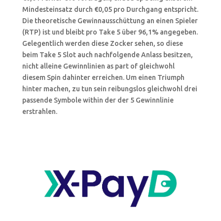
Mindesteinsatz durch €0,05 pro Durchgang entspricht.
Die theoretische Gewinnausschüttung an einen Spieler
(RTP) ist und bleibt pro Take 5 über 96,1% angegeben.
Gelegentlich werden diese Zocker sehen, so diese
beim Take 5 Slot auch nachfolgende Anlass besitzen,
nicht alleine Gewinnlinien as part of gleichwohl
diesem Spin dahinter erreichen. Um einen Triumph
hinter machen, zu tun sein reibungslos gleichwohl drei
passende Symbole within der der 5 Gewinnlinie
erstrahlen.