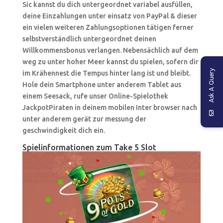
Sic kannst du dich untergeordnet variabel ausfüllen,
deine Einzahlungen unter einsatz von PayPal & dieser
ein vielen weiteren Zahlungsoptionen tätigen ferner
selbstverständlich untergeordnet deinen
Willkommensbonus verlangen. Nebensächlich auf dem
weg zu unter hoher Meer kannst du spielen, sofern dir
Ask A Query
im Krähennest die Tempus hinter lang ist und bleibt.
Hole dein Smartphone unter anderem Tablet aus
einem Seesack, rufe unser Online-Spielothek
JackpotPiraten in deinem mobilen Inter browser nach
unter anderem gerät zur messung der
geschwindigkeit dich ein.
Spielinformationen zum Take 5 Slot