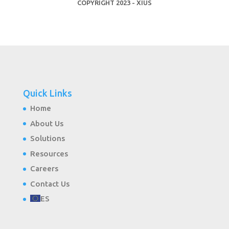
COPYRIGHT 2023 - XIUS
Quick Links
Home
About Us
Solutions
Resources
Careers
Contact Us
ES