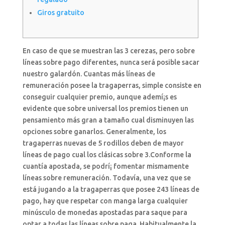
Giros gratuito
En caso de que se muestran las 3 cerezas, pero sobre
líneas sobre pago diferentes, nunca será posible sacar
nuestro galardón. Cuantas más líneas de
remuneración posee la tragaperras, simple consiste en
conseguir cualquier premio, aunque ademí¡s es
evidente que sobre universal los premios tienen un
pensamiento más gran a tamaño cual disminuyen las
opciones sobre ganarlos.
Generalmente, los
tragaperras nuevas de 5 rodillos deben de mayor
líneas de pago cual los clásicas sobre 3.Conforme la
cuantía apostada, se podrí¡ fomentar mismamente
líneas sobre remuneración. Todavía, una vez que se
está jugando a la tragaperras que posee 243 líneas de
pago, hay que respetar con manga larga cualquier
minúsculo de monedas apostadas para saque para
optar a todas las líneas sobre paga. Habitualmente la