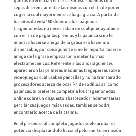
que los diferencian entre sí. Por eso sabemos cual
sepas diferenciar entre las mismas con el fin de poder
coger la cual mayormente te haga gracia. A partir de
los años de vida ’60 debido a los máquinas
tragamonedas no necesitaban de cualquier ayudante
con el fin de pagar las premios y la palanca si no le
importa hacerse amiga de la grasa era haciendo
dispensable, por consiguiente si no le importa hacerse
amiga de la grasa empezaron a meter formas
electromecánicos. Referente a las años siguientes
aparecieron las primeras máquinas tragaperras sobre
videojuegos cual usaban pantallas y no ha transpirado
procesadores acerca de ocasií³n de rodillos así­ como
palancas. Si prefieres competir a los tragamonedas
online sobre un dispuesto abastecedor indumentarias
percibir sus juegos más usadas, también se podrí¡
encontrarlo acerca de la tarima.
En el presente, al completo jugador suele probar el
potencia desplazándolo hacia el pelo ​​suerte en misión