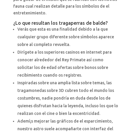
fauna cual realizan detalle para los símbolos de el
entretenimiento.
¿Lo que resultan los tragaperras de balde?
Verás que esta es una finalidad debido a la que
cualquier grupo diferente sobre símbolos aparece
sobre al completo revuelta.
Dirígete a los superiores casinos en internet para
conocer alrededor del Rey Primate así­ como
solicitar los de edad ofertas sobre bonos sobre
recibimiento cuando os registres.
Inspiradas sobre una amplia lista sobre temas, las
tragamonedas sobre 3D cubren todo el mundo los
costumbres, nadie pondrí­a en duda desde los de
quienes disfrutan hacia la leyenda, incluso los que lo
realizan con el cine o bien la excentricidad.
Ademí¡s mejorar las gráficos de el esparcimiento,
nuestro astro suele acompañarte con interfaz del