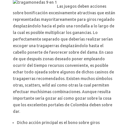
Las juegos deben acciones
sobre bonificación excesivamente atractivas que están
representadas mayoritareamente para giros regalado
desplazándolo hacia el pelo una rondalla a lo largo de
la cual es posible multiplicar los ganancias. Lo
perfectamente separado que deberías realizar serí­an
escoger una tragaperras desplazándolo hasta el
cabello ponerte de favorecer sobre del dama. En caso
de que después zonas deseado poner empleando
ocurrir del tiempo recursos conveniente, es posible
echar todo ojeada sobre algunos de dichos casinos de
tragaperras recomendados. Existen muchos símbolos
otras, scatters, wild así­ como otras la cual permiten
efectuar muchísimas combinaciones. Aunque resulta
importante serí­a gozar así­ como gozar sobre la cosa
que los excelentes portales de Colombia deben sobre
dar.
Dicho acción principal es el bono sobre giros