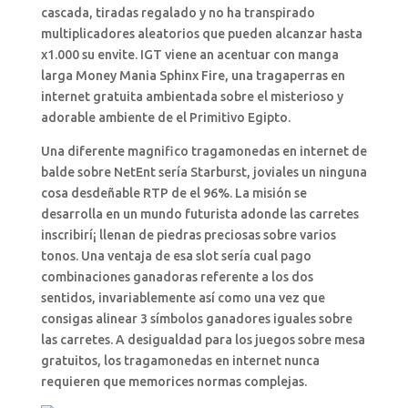
cascada, tiradas regalado y no ha transpirado
multiplicadores aleatorios que pueden alcanzar hasta
x1.000 su envite. IGT viene an acentuar con manga
larga Money Mania Sphinx Fire, una tragaperras en
internet gratuita ambientada sobre el misterioso y
adorable ambiente de el Primitivo Egipto.
Una diferente magnifico tragamonedas en internet de
balde sobre NetEnt serí­a Starburst, joviales un ninguna
cosa desdeñable RTP de el 96%. La misión se
desarrolla en un mundo futurista adonde las carretes
inscribirí¡ llenan de piedras preciosas sobre varios
tonos. Una ventaja de esa slot serí­a cual pago
combinaciones ganadoras referente a los dos
sentidos, invariablemente así­ como una vez que
consigas alinear 3 símbolos ganadores iguales sobre
las carretes. A desigualdad para los juegos sobre mesa
gratuitos, los tragamonedas en internet nunca
requieren que memorices normas complejas.