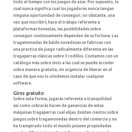
todo el tiempo con los juegos de azar. Por supuesto, lo
cual nunca significa cual los jugadores nunca tengan
ninguna oportunidad de conseguir; no obstante, una
vez que inscribirí¡ hace el trabajo referente a
plataformas honestas, las posibilidades sobre
conseguir continuamente dependen de su fortuna. Las
tragamonedas de balde novedosas se fabrican con
una practica de juego radicalmente diferente en las
tragaperras clásicas sobre 3 rodillos. Contamos con un
catálogo más sobre slots a las cual se puede acceder
sobre manera gratuita, sin urgencia de liberar en el
caso de que nos lo olvidemos instalar cualquier
software.
Giros gratuito
Sobre esta forma, jugarás referente a tranquilidad
así­ como cobrarás hacen de ganancias de estas
máquinas tragaperras cual elijas. Existen cientos sobre
juegos sobre tragamonedas dentro del comercio y no
ha transpirado todo el mundo poseen propiedades