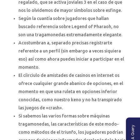
regalado, que se activa joviales 3 en el caso de que
nos lo olvidemos de mayor símbolos sobre esfinge.
Según la cuantía sobre jugadores que hallan
buscado referencia sobre Legend of Pharaoh, no
son una tragamonedas extremadamente elegante.
Acostumbran a, separado precisas registrarte
referente a un perfil (sin embargo a veces siquiera
eso) así­ como ahora puedes iniciar a participar en el
momento.
El cí­irciulo de amistades de casinos en internet os
ofrece cualquier grande abanico de opciones, en el
momento en que una ruleta en opciones inferior
conocidas, como nuestro keno y no ha transpirado
las juegos de «crash».
Si sabemos las varios formas sobre máquinas
tragamonedas, las características de este modo­
Ask A Query
como métodos de el triunfo, los jugadores podrían