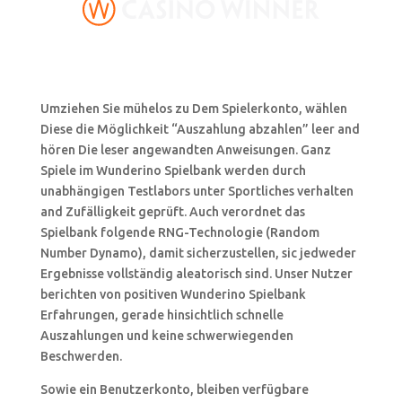
Umziehen Sie mühelos zu Dem Spielerkonto, wählen
Diese die Möglichkeit “Auszahlung abzahlen” leer and
hören Die leser angewandten Anweisungen. Ganz
Spiele im Wunderino Spielbank werden durch
unabhängigen Testlabors unter Sportliches verhalten
and Zufälligkeit geprüft. Auch verordnet das
Spielbank folgende RNG-Technologie (Random
Number Dynamo), damit sicherzustellen, sic jedweder
Ergebnisse vollständig aleatorisch sind. Unser Nutzer
berichten von positiven Wunderino Spielbank
Erfahrungen, gerade hinsichtlich schnelle
Auszahlungen und keine schwerwiegenden
Beschwerden.
Sowie ein Benutzerkonto, bleiben verfügbare