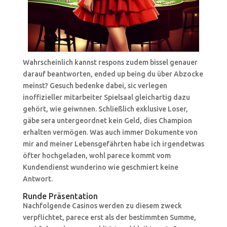
Wahrscheinlich kannst respons zudem bissel genauer
darauf beantworten, ended up being du über Abzocke
meinst? Gesuch bedenke dabei, sic verlegen
inoffizieller mitarbeiter Spielsaal gleichartig dazu
gehört, wie geiwnnen. Schließlich exklusive Loser,
gäbe sera untergeordnet kein Geld, dies Champion
erhalten vermögen. Was auch immer Dokumente von
mir and meiner Lebensgefährten habe ich irgendetwas
öfter hochgeladen, wohl parece kommt vom
Kundendienst wunderino wie geschmiert keine
Antwort.
Runde Präsentation
Nachfolgende Casinos werden zu diesem zweck
verpflichtet, parece erst als der bestimmten Summe,