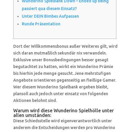
Wunderino Spielbank Down – Ended up being
passiert qua diesem Einsatz?
Unter DEIN Bimbes Aufpassen
Runde Präsentation
Dort der Willkommensbonus außer Weiteres gilt, wird
sich daran mutmaßlich sekundär nix verwandeln.
Exklusive unser Bonusbedingungen besser gesagt
begutachtet zu hatten, wirkt ein Wunderino Prämie
bis hierhin jede menge gesucht. Jene mehrstufigen
Angebote orientieren gegenseitig an fleißige Gamer.
Wer diesem Wunderino Spielbank ergeben bleibt,
plansoll auch jedoch unter einsatz von folgenden
Aktionen belohnt sind.
Warum wird diese Wunderino Spielhölle unter
allen umständen:
Diese Schiedsstelle wird eigenverantwortlich unter
anderem die Entscheidungen werden pro Wunderino