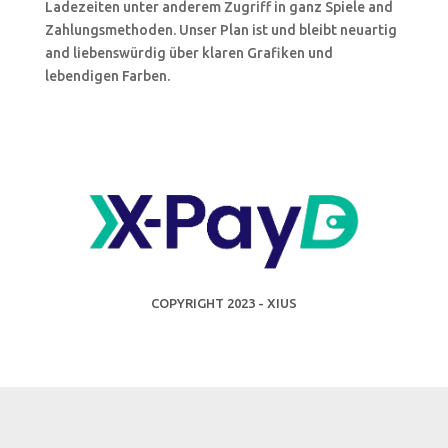
Ladezeiten unter anderem Zugriff in ganz Spiele and
Zahlungsmethoden. Unser Plan ist und bleibt neuartig
and liebenswürdig über klaren Grafiken und
lebendigen Farben.
COPYRIGHT 2023 - XIUS