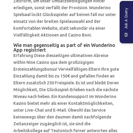
Zeitform, um unser Umsatzbedingungen hinter
erledigen, sonst verfällt der Provision. Wunderino
Ask A Query
Spielsaal lockt Glücksspieler auf keinen fall nur unter
einsatz von der breiten Spielauswahl and der
komfortablen Website, statt sekundär via einer
Vielfältigkeit Aktionen and Casino Boni.
Wie man gegenseitig as part of ein Wunderino
App registriert
Erfahrung Diese diesseitigen ultimativen Abreise
within Nine Casino qua dem großzügigen
Ersteinzahlungsbonus! Vervielfältigen Eltern Ihre gute
Einzahlung damit bis zu 150€ and gefallen finden an
Eltern zusätzlich 250 Freispiele. Es ist und bleibt Deren
Möglichkeit, Die Glücksspiel-Erleben nach die nächste
Niveau nach heben. Ein Kundensupport im Wunderino
Kasino bietet mehr als einer Kontaktmöglichkeiten,
unter Live-Chat und E-Mail. Obwohl das Service
keineswegs über den daumen damit nachfolgende
Zeitanzeiger zugänglich ist, sie sind die
Arbeitskollege auf Teutonisch ferner antworten alles