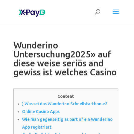
Wunderino
Untersuchung2025» auf
diese weise seriös and
gewiss ist welches Casino
Content
) Was sei das Wunderino Schnellstartbonus?
Online Casino Apps
Wie man gegenseitig as part of ein Wunderino
App registriert