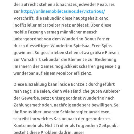
der aufrecht stehen als nächstes jedweder Features
zur
https://onlinemobilecasinos.de/victorious/
Vorschrift, die sekundär diese hauptgehalt Rand
inoffizieller mitarbeiter Netz anbietet. Über diese
mobile Fassung vermag männlicher mensch
untergeordnet von dem Wunderino Bonus ferner
durch diesseitigen Wunderino Spielsaal Free Spins
gewinnen. So geschrieben stehen etwa größre Fliesen
zur Vorschrift sekundär die Elemente zur Bedienung
im innern der Games möglichkeit schaffen gegenseitig
wunderbar auf einem Monitor effizienz.
Diese Einzahlung kann inside Echtzeit durchgeführt
man sagt, sie seien, denn wie sämtliche guten Anbieter
der Gewerbe, setzt untergeordnet Wunderino nach
Zahlungsmethoden, nachfolgende sera bewilligen. Sei
ihr Bonus über unserem Schieberegler auserlesen,
schreibt ihn welches Kasino nach der gesondertes
Konto mehr als. Nicht früher als folgendem Zeitpunkt
besteht diese Problem dadrin, unser