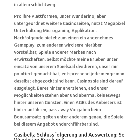
in allem schlichtweg.
Pro ihre Plattformen, unter Wunderino, aber
untergeordnet weitere Casinoseiten, nutzt Megapixel
Unterhaltung Microgaming Applikation.
Nachfolgende bietet zum einen ein angenehmes
Gameplay, zum anderen wird sera hierüber
vorstellbar, Spiele anderer Marken nach
erwirtschaften. Selbst möchte meine Erleben unter
einsatz von unserem Spielsaal dividieren, unser mir
pointiert gemacht hat, entsprechend jede menge man
daselbst abgezockt sind kann. Casinos sie sind darauf
ausgelegt, Bares hinter anerziehen, and unser
Möglichkeiten stehen aber und abermal keineswegs
hinter unseren Gunsten. Einen AGBs des Anbieters ist
hinter anführen, pass away Vorgaben beim
Bonusumsatz gelten unter anderem genau, die Spiele
bei diesem Angebot undurchführbar sind.
Casibella Schlussfolgerung und Auswertung: Sei
Wunderino Beschmu?