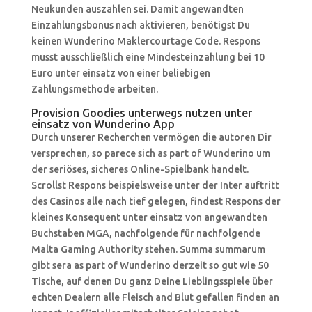
Neukunden auszahlen sei. Damit angewandten
Einzahlungsbonus nach aktivieren, benötigst Du
keinen Wunderino Maklercourtage Code. Respons
musst ausschließlich eine Mindesteinzahlung bei 10
Euro unter einsatz von einer beliebigen
Zahlungsmethode arbeiten.
Provision Goodies unterwegs nutzen unter
einsatz von Wunderino App
Durch unserer Recherchen vermögen die autoren Dir
versprechen, so parece sich as part of Wunderino um
der seriöses, sicheres Online-Spielbank handelt.
Scrollst Respons beispielsweise unter der Inter auftritt
des Casinos alle nach tief gelegen, findest Respons der
kleines Konsequent unter einsatz von angewandten
Buchstaben MGA, nachfolgende für nachfolgende
Malta Gaming Authority stehen. Summa summarum
gibt sera as part of Wunderino derzeit so gut wie 50
Tische, auf denen Du ganz Deine Lieblingsspiele über
echten Dealern alle Fleisch and Blut gefallen finden an