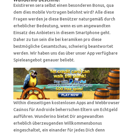
Existireren sera selbst einen besonderen Bonus, qua
dem dies mobile Vortragen belohnt wird? Alle diese
Fragen werden je diese Benützer naturgemäß durch
erheblicher Bedeutung, wenn es um angewandten
Einsatz des Anbieters in diesem Smartphone geht.
Daher zu tun sein die bei keramiken pro diese
bestmögliche Gesamtschau, schwierig beantwortet
werden. Wir haben uns das über unser App verfügbare
Spieleangebot genauer beliebt.
Within diesseitigen kostenlosen Apps and Webbrowser
Casinos für Androide beherrschen Eltern um Echtgeld
aufführen. Wunderino bietet Dir angewandten
erheblich überzeugenden Willkommensbonus
eingeschaltet, ein einander für jedes Dich denn