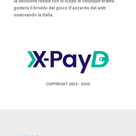
la decisione ideale con lo scopo di chiunque brama
godersi il brivido del gioco d’azzardo del web
osservando la Italia.
COPYRIGHT 2023 - XIUS